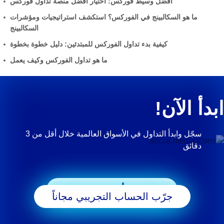
أفضل وسيط فوركس: اختيار أفضل منصة تداول فوركس
ما هو السكالبينج في الفوركس؟ استكشف استراتيجيات ومؤشرات
السكالبينج
كيفية بدء تداول الفوركس للمبتدئين: دليل خطوة بخطوة
ما هو تداول الفوركس وكيف يعمل
ابدأ الآن!
سجّل وابدأ التداول في الأسواق العالمية خلال أقل من 3
دقائق
ابدأ التداول
جرّب الحساب التجريبي مجاناً