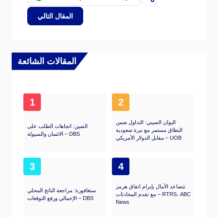
المقال التالي
المقالات الشائعة
1
2
اليوان الصيني: التداول ضمن
الصين: اتجاهات الطلب على
النطاق مستمر مع نبرة صعودية
الائتمان والسيولة – DBS
مقابل الدولار الأمريكي – UOB
3
4
تتصاعد الآمال بإبرام اتفاق هرمز
سنغافورة: مراجعة الناتج المحلي
مع تقدم المحادثات – RTRS، ABC
الإجمالي ورفع التوقعات – DBS
News