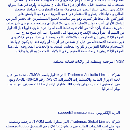
المعلومات المقدمة على هذا الموقع الإلكتروني ذات طبيعة عامة فقط ولا تشكل
نصيحة مالية شخصية. قبل اتخاذ أي إجراء بناءً على أي معلومات واردة في هذا الموقع
الإلكتروني، ينبغي عليك النظر في مدى ملاءمة هذه المعلومات لأهدافك ووضعك
المالي واحتياجاتك. ينطوي الاستثمار في عقود الفروقات وعقود الهامش على
الفوركس على مخاطر كبيرة، وهو غير مناسب لجميع المستثمرين. قد تخسر أكثر من
إيداعك الأولي. أنت لا تملك الأصل الأساسي، ولا لديك أي مصلحة فيه. نوصي بأن تطلب
مشورة مستقلة وأن تتأكد من أنك تفهم تمامًا المخاطر التي تنطوي عليها قبل التداول.
من المهم أن تقرأ وثيقة الإفصاح وتدرسها قبل الحصول على أي منتج مدرج على
الموقع الإلكتروني. إن المعلومات والإعلانات المعروضة على هذا الموقع الإلكتروني
غير مخصصة للاستخدام من قبل أي شخص في أي بلد أو ولاية قضائية يكون فيها هذا
الاستخدام مخالفًا للقوانين واللوائح المحلية. المنتجات والخدمات المعروضة على هذا
الموقع الإلكتروني غير مخصصة للمقيمين في الولايات المتحدة وماليزيا وتايلاند.
TMGM مرخصة ومنظمة في ولايات قضائية مختلفة.
شركة Trademax Australia Limited، التي تتداول باسم TMGM، منظمة من قبل
لجنة الأوراق المالية والاستثمارات الأسترالية (ASIC)، رقم AFSL 436416 وتقع
في المستوى 28، برج دولي واحد، 100 شارع بارانجارو، 2000 سيدني، نيو ساوث
ويلز أستراليا.
البريد الإلكتروني: support@tmgm.com.au
شركة Trademax Global Limited، التي تتداول باسم TMGM، مرخصة ومنظمة
من قبل لجنة الخدمات المالية في فانواتو (VFSC)، رقم التسجيل 40356 ومسجلة