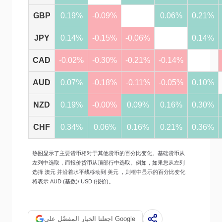
GBP
0.19%
-0.09%
0.06%
0.21%
JPY
0.14%
-0.15%
-0.06%
0.14%
CAD
-0.02%
-0.30%
-0.21%
-0.14%
AUD
0.07%
-0.18%
-0.11%
-0.05%
0.10%
NZD
0.19%
-0.00%
0.09%
0.16%
0.30%
CHF
0.34%
0.06%
0.16%
0.21%
0.36%
热图显示了主要货币相对于其他货币的百分比变化。基础货币从
左列中选取，而报价货币从顶部行中选取。例如，如果您从左列
选择 澳元 并沿着水平线移动到 美元 ，则框中显示的百分比变化
将表示 AUD (基数)/ USD (报价)。
اجعلنا الخيار المفضّل على Google