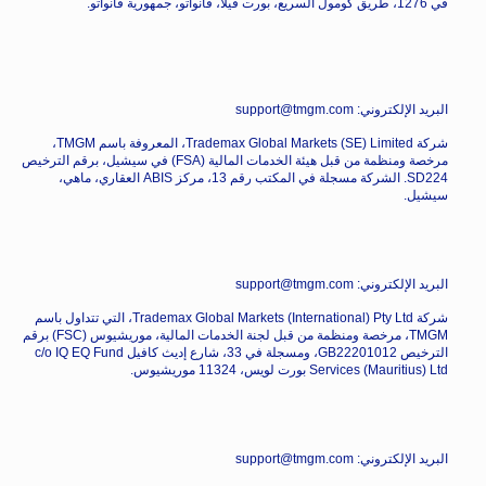
في 1276، طريق كومول السريع، بورت فيلا، فانواتو، جمهورية فانواتو.
البريد الإلكتروني: support@tmgm.com
شركة Trademax Global Markets (SE) Limited، المعروفة باسم TMGM،
مرخصة ومنظمة من قبل هيئة الخدمات المالية (FSA) في سيشيل، برقم الترخيص
SD224. الشركة مسجلة في المكتب رقم 13، مركز ABIS العقاري، ماهي،
سيشيل.
البريد الإلكتروني: support@tmgm.com
شركة Trademax Global Markets (International) Pty Ltd، التي تتداول باسم
TMGM، مرخصة ومنظمة من قبل لجنة الخدمات المالية، موريشيوس (FSC) برقم
الترخيص GB22201012، ومسجلة في 33، شارع إديث كافيل c/o IQ EQ Fund
Services (Mauritius) Ltd بورت لويس، 11324 موريشيوس.
البريد الإلكتروني: support@tmgm.com