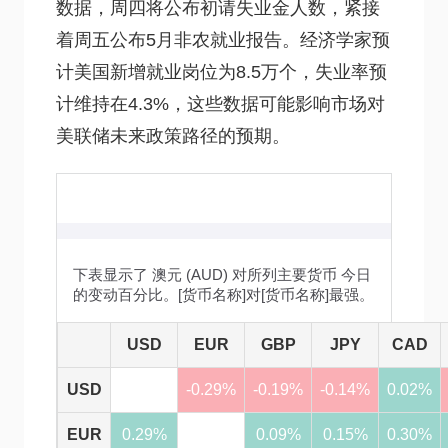
数据，周四将公布初请失业金人数，紧接
着周五公布5月非农就业报告。经济学家预
计美国新增就业岗位为8.5万个，失业率预
计维持在4.3%，这些数据可能影响市场对
美联储未来政策路径的预期。
下表显示了 澳元 (AUD) 对所列主要货币 今日
的变动百分比。[货币名称]对[货币名称]最强。
USD
EUR
GBP
JPY
CAD
USD
-0.29%
-0.19%
-0.14%
0.02%
EUR
0.29%
0.09%
0.15%
0.30%