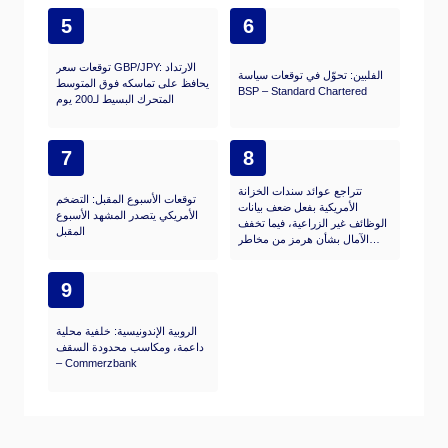
5
6
توقعات سعر GBP/JPY: الارتداد
الفلبين: تحوّل في توقعات سياسة
يحافظ على تماسكه فوق المتوسط
BSP – Standard Chartered
المتحرك البسيط لـ200 يوم
7
8
تتراجع عوائد سندات الخزانة
توقعات الأسبوع المقبل: التضخم
الأمريكية بفعل ضعف بيانات
الأمريكي يتصدر المشهد الأسبوع
الوظائف غير الزراعية، فيما تخفف
المقبل
الآمال بشأن هرمز من مخاطر
الاحتياطي الفيدرالي
9
الروبية الإندونيسية: خلفية محلية
داعمة، ومكاسب محدودة السقف
– Commerzbank