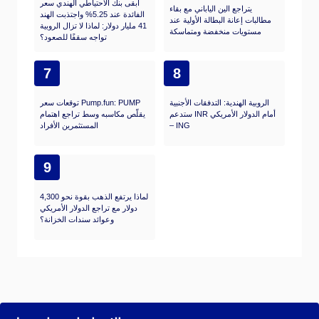
أبقى بنك الاحتياطي الهندي سعر
يتراجع الين الياباني مع بقاء
الفائدة عند 5.25% واجتذبت الهند
مطالبات إعانة البطالة الأولية عند
41 مليار دولار: لماذا لا تزال الروبية
مستويات منخفضة ومتماسكة
تواجه سقفًا للصعود؟
7
8
الروبية الهندية: التدفقات الأجنبية
توقعات سعر Pump.fun: ‏PUMP
ستدعم INR أمام الدولار الأمريكي
يقلّص مكاسبه وسط تراجع اهتمام
– ING
المستثمرين الأفراد
9
لماذا يرتفع الذهب بقوة نحو 4,300
دولار مع تراجع الدولار الأمريكي
وعوائد سندات الخزانة؟