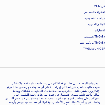
عن TMGM
الإشراف التنظيمي
سياسة الخصوصية
الوثائق القانونية
الإنجازات
TMGM x تشيلسي
TMGM x بروكلين نتس
TMGM x UNICEF
المعلومات المقدمة على هذا الموقع الإلكتروني ذات طبيعة عامة فقط ولا تشكل
نصيحة مالية شخصية. قبل اتخاذ أي إجراء بناءً على أي معلومات واردة في هذا الموقع
الإلكتروني، ينبغي عليك النظر في مدى ملاءمة هذه المعلومات لأهدافك ووضعك
المالي واحتياجاتك. ينطوي الاستثمار في عقود الفروقات وعقود الهامش على
الفوركس على مخاطر كبيرة، وهو غير مناسب لجميع المستثمرين. قد تخسر أكثر من
إيداعك الأولي. أنت لا تملك الأصل الأساسي، ولا لديك أي مصلحة فيه. نوصي بأن تطلب