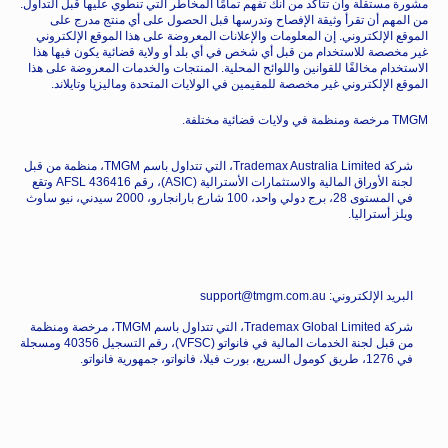
مشورة مستقلة وأن تتأكد من أنك تفهم تمامًا المخاطر التي تنطوي عليها قبل التداول.
من المهم أن تقرأ وثيقة الإفصاح وتدرسها قبل الحصول على أي منتج مدرج على
الموقع الإلكتروني. إن المعلومات والإعلانات المعروضة على هذا الموقع الإلكتروني
غير مخصصة للاستخدام من قبل أي شخص في أي بلد أو ولاية قضائية يكون فيها هذا
الاستخدام مخالفًا للقوانين واللوائح المحلية. المنتجات والخدمات المعروضة على هذا
الموقع الإلكتروني غير مخصصة للمقيمين في الولايات المتحدة وماليزيا وتايلاند.
TMGM مرخصة ومنظمة في ولايات قضائية مختلفة.
شركة Trademax Australia Limited، التي تتداول باسم TMGM، منظمة من قبل
لجنة الأوراق المالية والاستثمارات الأسترالية (ASIC)، رقم AFSL 436416 وتقع
في المستوى 28، برج دولي واحد، 100 شارع بارانجارو، 2000 سيدني، نيو ساوث
ويلز أستراليا.
البريد الإلكتروني: support@tmgm.com.au
شركة Trademax Global Limited، التي تتداول باسم TMGM، مرخصة ومنظمة
من قبل لجنة الخدمات المالية في فانواتو (VFSC)، رقم التسجيل 40356 ومسجلة
في 1276، طريق كومول السريع، بورت فيلا، فانواتو، جمهورية فانواتو.