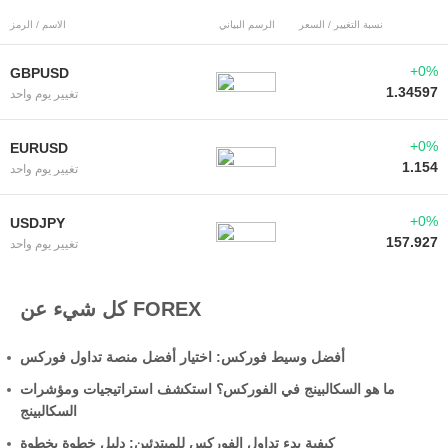
نسبة التغيير / السعر
الرسم البياني
الاسم / الرمز
+0%
GBPUSD
1.34597
تغيير يوم واحد
+0%
EURUSD
1.154
تغيير يوم واحد
+0%
USDJPY
157.927
تغيير يوم واحد
كل شيء عن FOREX
أفضل وسيط فوركس: اختيار أفضل منصة تداول فوركس
ما هو السكالبينج في الفوركس؟ استكشف استراتيجيات ومؤشرات
السكالبينج
كيفية بدء تداول الفوركس للمبتدئين: دليل خطوة بخطوة