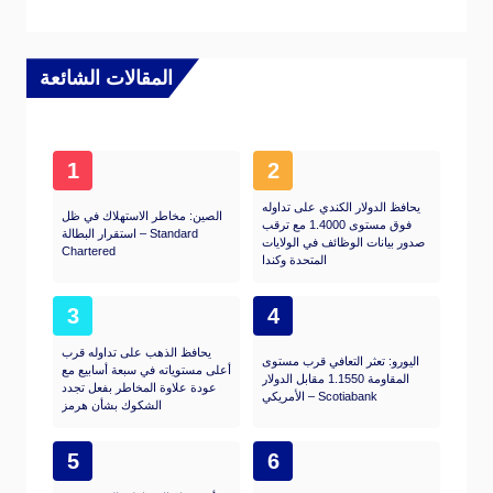
المقالات الشائعة
1
2
يحافظ الدولار الكندي على تداوله
الصين: مخاطر الاستهلاك في ظل
فوق مستوى 1.4000 مع ترقب
استقرار البطالة – Standard
صدور بيانات الوظائف في الولايات
Chartered
المتحدة وكندا
3
4
يحافظ الذهب على تداوله قرب
اليورو: تعثر التعافي قرب مستوى
أعلى مستوياته في سبعة أسابيع مع
المقاومة 1.1550 مقابل الدولار
عودة علاوة المخاطر بفعل تجدد
الأمريكي – Scotiabank
الشكوك بشأن هرمز
5
6