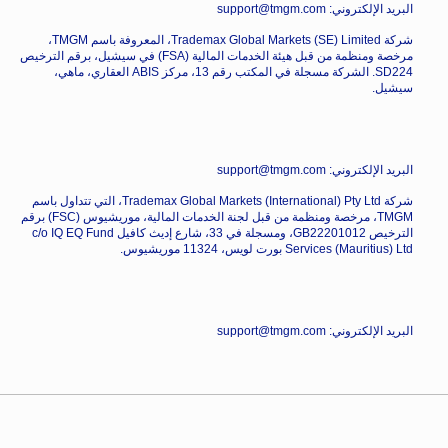
البريد الإلكتروني: support@tmgm.com
شركة Trademax Global Markets (SE) Limited، المعروفة باسم TMGM،
مرخصة ومنظمة من قبل هيئة الخدمات المالية (FSA) في سيشيل، برقم الترخيص
SD224. الشركة مسجلة في المكتب رقم 13، مركز ABIS العقاري، ماهي،
سيشيل.
البريد الإلكتروني: support@tmgm.com
شركة Trademax Global Markets (International) Pty Ltd، التي تتداول باسم
TMGM، مرخصة ومنظمة من قبل لجنة الخدمات المالية، موريشيوس (FSC) برقم
الترخيص GB22201012، ومسجلة في 33، شارع إديث كافيل c/o IQ EQ Fund
Services (Mauritius) Ltd بورت لويس، 11324 موريشيوس.
البريد الإلكتروني: support@tmgm.com