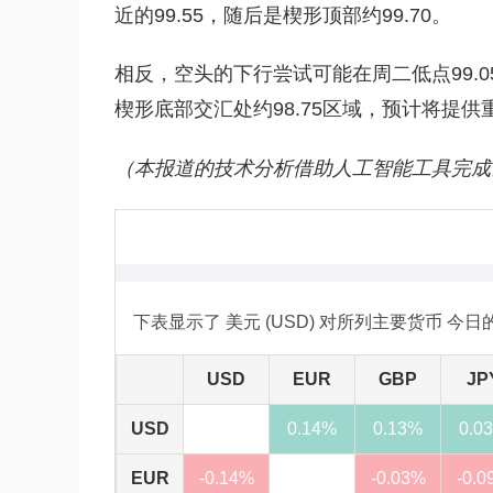
近的99.55，随后是楔形顶部约99.70。
相反，空头的下行尝试可能在周二低点99.0
楔形底部交汇处约98.75区域，预计将提供
（本报道的技术分析借助人工智能工具完成
下表显示了 美元 (USD) 对所列主要货币 今
USD
EUR
GBP
JP
USD
0.14%
0.13%
0.0
EUR
-0.14%
-0.03%
-0.0