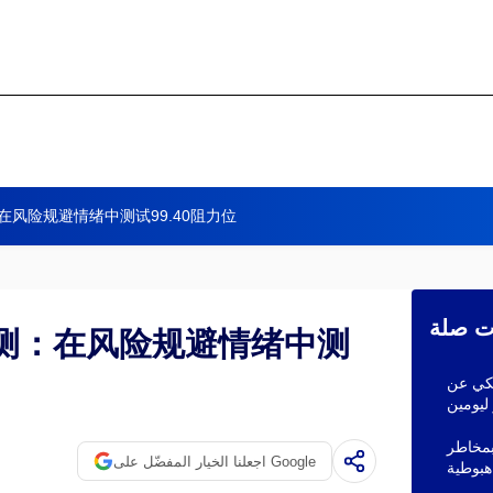
在风险规避情绪中测试99.40阻力位
ات صلة
预测：在风险规避情绪中测
يكي عن
ليومين
بمخاطر
اجعلنا الخيار المفضّل على Google