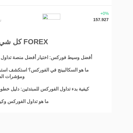
+0%
157.927
ت
كل شيء عن FOREX
أفضل وسيط فوركس: اختيار أفضل منصة تداول
ما هو السكالبينج في الفوركس؟ استكشف استر
ومؤشرات الس
كيفية بدء تداول الفوركس للمبتدئين: دليل خطو
ما هو تداول الفوركس وك