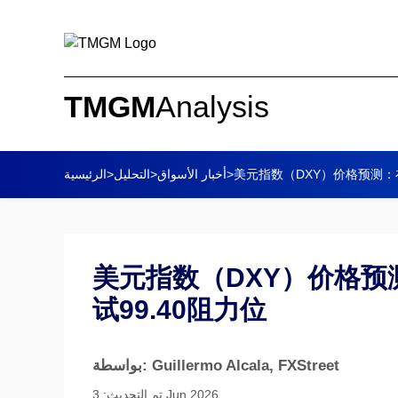
TMGM
Analysis
美元指数（DXY）价格预测：
>
أخبار الأسواق
>
التحليل
>
الرئيسية
美元指数（DXY）价格
试99.40阻力位
, FXStreet
بواسطة: Guillermo Alcala
تم التحديث: 3 Jun 2026