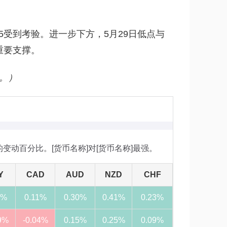
5受到考验。进一步下方，5月29日低点与
重要支撑。
。）
日的变动百分比。[货币名称]对[货币名称]最强。
Y
CAD
AUD
NZD
CHF
3%
0.11%
0.30%
0.41%
0.23%
9%
-0.04%
0.15%
0.25%
0.09%