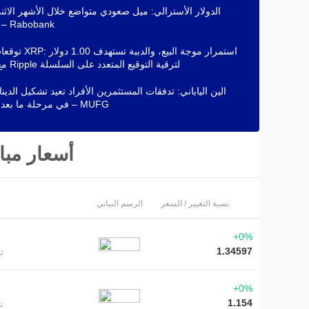
الدولار الأسترالي: ميل صعودي متواضع خلال الأشهر الاث
المقبلة – Rabobank
توقعات سعر XRP: استمرار مو
مع ترقّب Ripple لترقية التوقيع المتعدد على السلسلة
الين الياباني: تدفقات المستثمرين الأفراد تعيد تشكيل الدين
في مرحلة ما بعد التدخل – MUFG
أسعار مب
نسبة التغيير / السعر
الرسم البياني
+0%
1.34597
ت
+0%
1.154
ت