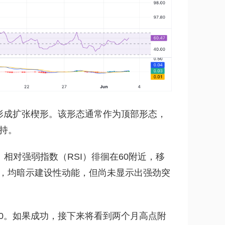
势形成扩张楔形。该形态通常作为顶部形态，
持。
相对强弱指数（RSI）徘徊在60附近，移
间，均暗示建设性动能，但尚未显示出强劲突
40。如果成功，接下来将看到两个月高点附