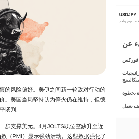
USDJPY
غيير يوم واحد
 فوركس
اتيجيات
كالبينج
慎的风险偏好。美伊之间新一轮敌对行动的
ة بخطوة
价。美国当局坚持认为停火仍在维持，但德
يف يعمل
平谈判。
步支撑美元。4月JOLTS职位空缺升至近
指数（PMI）显示强劲活动。这些数据强化了