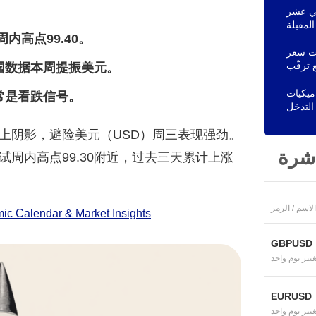
ني عشر
内高点99.40。
جة البيع، والدببة تستهدف 1.00 دولار
国数据本周提振美元。
اميكيات
常是看跌信号。
上阴影，避险美元（USD）周三表现强劲。
اشرة
周内高点99.30附近，过去三天累计上涨
الاسم / الرمز
c Calendar & Market Insights
GBPUSD
غيير يوم واحد
EURUSD
غيير يوم واحد