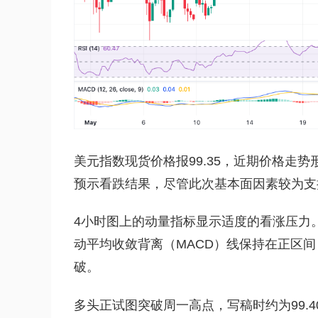
美元指数现货价格报99.35，近期价格走
预示看跌结果，尽管此次基本面因素较为支
4小时图上的动量指标显示适度的看涨压力。
动平均收敛背离（MACD）线保持在正区
破。
多头正试图突破周一高点，写稿时约为99.