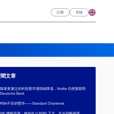
註冊
登錄
新聞文章
隨著更廣泛的科技股市場情緒降溫，Nvidia 仍然脫穎而
eutsche Bank
BA不安的暫停——Standard Chartered
/GBP 價格預測：維持在 0.8580 下方，迄今跌幅有限