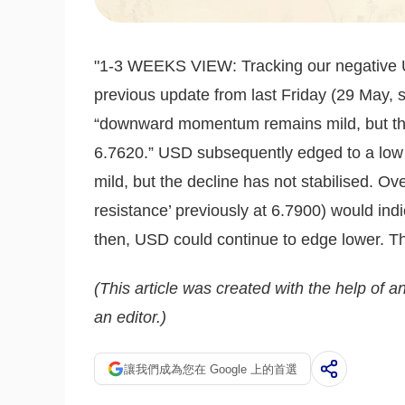
"1-3 WEEKS VIEW: Tracking our negative U
previous update from last Friday (29 May, s
“downward momentum remains mild, but ther
6.7620.” USD subsequently edged to a l
mild, but the decline has not stabilised. Ove
resistance’ previously at 6.7900) would indic
then, USD could continue to edge lower. The
(This article was created with the help of an
an editor.)
讓我們成為您在 Google 上的首選