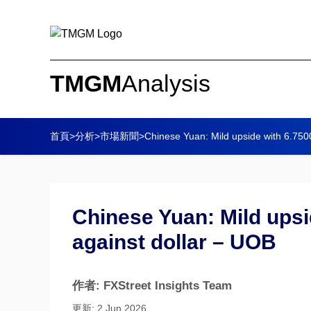
TMGM
Analysis
首頁
>
分析
>
市場新聞
>
Chinese Yuan: Mild upside with 6.7500
Chinese Yuan: Mild upsi
against dollar – UOB
作者: FXStreet Insights Team
更新: 2 Jun 2026