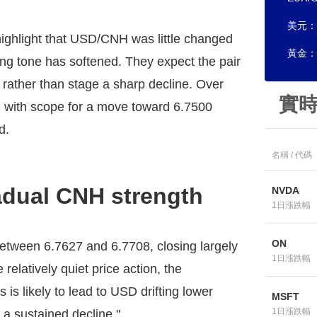
美元：
ghlight that USD/CNH was little changed
黃金：
ng tone has softened. They expect the pair
0 rather than stage a sharp decline. Over
實
, with scope for a move toward 6.7500
d.
名稱 / 代碼
radual CNH strength
NVDA
1日漲跌幅
ON
tween 6.7627 and 6.7708, closing largely
1日漲跌幅
elatively quiet price action, the
 is likely to lead to USD drifting lower
MSFT
1日漲跌幅
 a sustained decline."