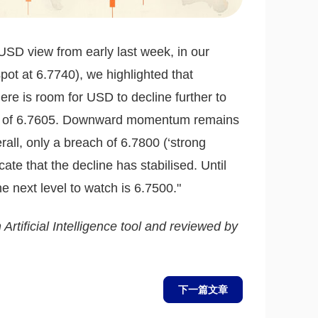
SD view from early last week, in our
pot at 6.7740), we highlighted that
e is room for USD to decline further to
ow of 6.7605. Downward momentum remains
rall, only a breach of 6.7800 (‘strong
ate that the decline has stabilised. Until
 next level to watch is 6.7500."
 Artificial Intelligence tool and reviewed by
下一篇文章