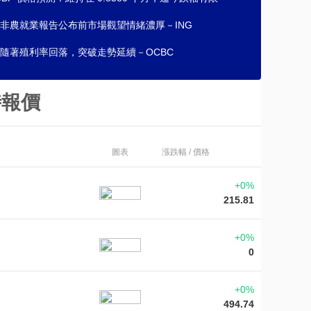
非農就業報告公布前市場觀望情緒濃厚－ING
隨著殖利率回落，突破走勢延續－OCBC
時報價
圖表
漲跌幅 / 價格
+0%
215.81
+0%
0
+0%
494.74