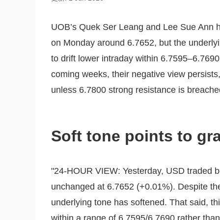
UOB’s Quek Ser Leang and Lee Sue Ann hi
on Monday around 6.7652, but the underlyi
to drift lower intraday within 6.7595–6.769
coming weeks, their negative view persists
unless 6.7800 strong resistance is breache
Soft tone points to g
"24-HOUR VIEW: Yesterday, USD traded be
unchanged at 6.7652 (+0.01%). Despite the r
underlying tone has softened. That said, this
within a range of 6.7595/6.7690 rather than