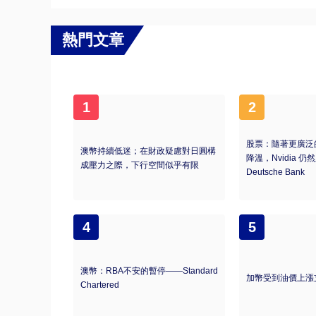
熱門文章
1
2
股票：隨著更廣泛
澳幣持續低迷；在財政疑慮對日圓構
降溫，Nvidia 
成壓力之際，下行空間似乎有限
Deutsche Bank
4
5
澳幣：RBA不安的暫停——Standard
加幣受到油價上漲
Chartered