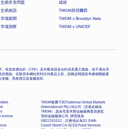
交易常見問題
成就
交易術語
TMGM與切爾西
市場新聞
TMGM x Brooklyn Nets
市場洞察
TMGM x UNICEF
。投資差價合約（CFD）及外匯保證金合約涉及重大風險，並不適合所
及的風險。在取得本網站所列任何產品之前，請務必閱讀並考慮相關披露
向美國、馬來西亞及泰國居民。
mited,
TMGM集團下的Trademax Global Markets
nd
(International) Pty Ltd公司（交易名稱為
es
TMGM）,是由毛里求斯金融服務委員會監
h license
管的金融服務公司. 牌照號為
GB22201012，註冊地址為33, Edith
dence
Cavell Street C/o IQ EQ Fund Services