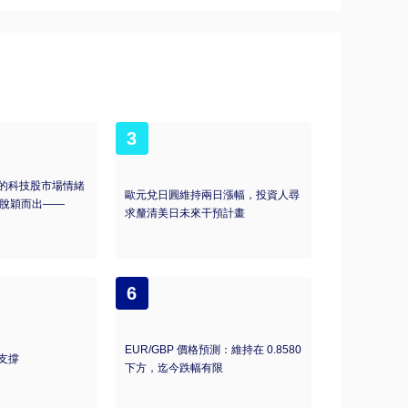
3
的科技股市場情緒
歐元兌日圓維持兩日漲幅，投資人尋
仍然脫穎而出——
求釐清美日未來干預計畫
6
EUR/GBP 價格預測：維持在 0.8580
支撐
下方，迄今跌幅有限