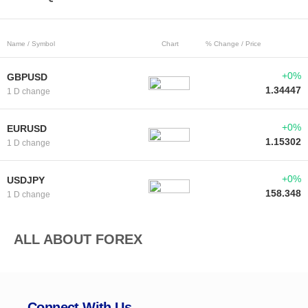
Name / Symbol
Chart
% Change / Price
+0%
GBPUSD
1.34447
1 D change
+0%
EURUSD
1.15302
1 D change
+0%
USDJPY
158.348
1 D change
ALL ABOUT FOREX
Connect With Us