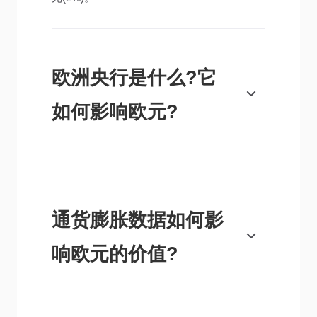
欧洲央行是什么?它
如何影响欧元?
位于德国法兰克福的欧洲中央银行是欧元区的
储备银行。欧洲央行设定利率并管理货币政
策。欧洲央行的主要任务是维持物价稳定，这
意味着要么控制通胀，要么刺激增长。它的主
要工具是提高或降低利率。相对较高的利率
通货膨胀数据如何影
——或者更高利率的预期——通常对欧元有
利，反之亦然。欧洲央行管理委员会每年召开
响欧元的价值?
八次会议，制定货币政策决定。决定是由欧元
区国家银行行长和包括欧洲央行行长克里斯蒂
娜·拉加德在内的六个常任理事国做出的。”
“欧元区通胀数据以消费者价格协调指数
(HICP)衡量，是欧元的重要计量经济指标。如