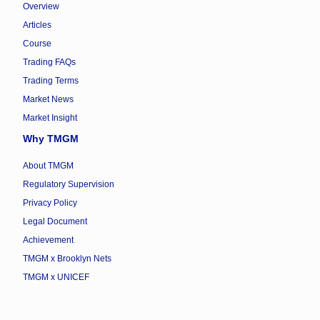
Overview
Articles
Course
Trading FAQs
Trading Terms
Market News
Market Insight
Why TMGM
About TMGM
Regulatory Supervision
Privacy Policy
Legal Document
Achievement
TMGM x Brooklyn Nets
TMGM x UNICEF