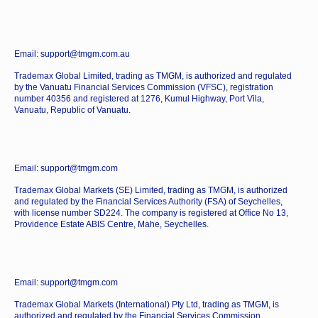
Email: support@tmgm.com.au
Trademax Global Limited, trading as TMGM, is authorized and regulated
by the Vanuatu Financial Services Commission (VFSC), registration
number 40356 and registered at 1276, Kumul Highway, Port Vila,
Vanuatu, Republic of Vanuatu.
Email: support@tmgm.com
Trademax Global Markets (SE) Limited, trading as TMGM, is authorized
and regulated by the Financial Services Authority (FSA) of Seychelles,
with license number SD224. The company is registered at Office No 13,
Providence Estate ABIS Centre, Mahe, Seychelles.
Email: support@tmgm.com
Trademax Global Markets (International) Pty Ltd, trading as TMGM, is
authorized and regulated by the Financial Services Commission,