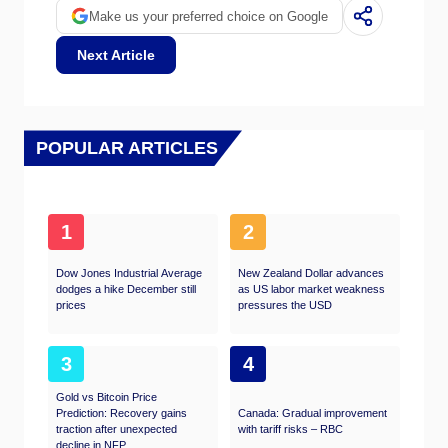
这些商品的外国买家创造的额外需求中获得价
Make us your preferred choice on Google
值。因此，净贸易余额为正会使货币走强，反
之亦然。”
Next Article
POPULAR ARTICLES
1
2
Dow Jones Industrial Average
New Zealand Dollar advances
dodges a hike December still
as US labor market weakness
prices
pressures the USD
3
4
Gold vs Bitcoin Price
Prediction: Recovery gains
Canada: Gradual improvement
traction after unexpected
with tariff risks – RBC
decline in NFP