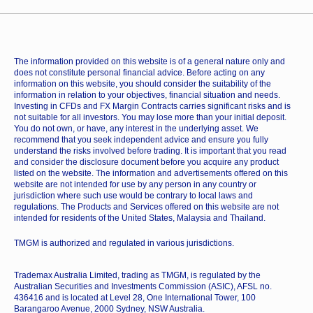
The information provided on this website is of a general nature only and
does not constitute personal financial advice. Before acting on any
information on this website, you should consider the suitability of the
information in relation to your objectives, financial situation and needs.
Investing in CFDs and FX Margin Contracts carries significant risks and is
not suitable for all investors. You may lose more than your initial deposit.
You do not own, or have, any interest in the underlying asset. We
recommend that you seek independent advice and ensure you fully
understand the risks involved before trading. It is important that you read
and consider the disclosure document before you acquire any product
listed on the website. The information and advertisements offered on this
website are not intended for use by any person in any country or
jurisdiction where such use would be contrary to local laws and
regulations. The Products and Services offered on this website are not
intended for residents of the United States, Malaysia and Thailand.
TMGM is authorized and regulated in various jurisdictions.
Trademax Australia Limited, trading as TMGM, is regulated by the
Australian Securities and Investments Commission (ASIC), AFSL no.
436416 and is located at Level 28, One International Tower, 100
Barangaroo Avenue, 2000 Sydney, NSW Australia.