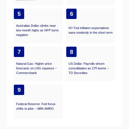
5
6
Australian Dollar climbs near
NY Fed inflation expectations
two-month highs as NFP turns
ease modestly in the short term
negative
7
8
Natural Gas: Higher price
US Dollar: Payrolls-driven
forecasts on LNG squeeze –
consolidation as CPI looms –
Commerzbank
TD Securities
9
Federal Reserve: Fed focus
shifts to jobs – ABN AMRO