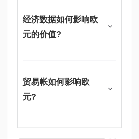
果通货膨胀率高于预期，特别是高于欧洲央行
2%的目标，欧洲央行就不得不提高利率以控
制通胀。与其他国家相比，相对较高的利率通
经济数据如何影响欧
常会对欧元有利，因为它使该地区作为全球投
资者投资的地方更具吸引力。”
元的价值?
发布的数据可以衡量经济的健康状况，并可能
对欧元产生影响。GDP、制造业和服务业
pmi、就业和消费者信心调查等指标都可能影
响欧元的走向。强劲的经济有利于欧元。这不
仅会吸引更多的外国投资，还可能鼓励欧洲央
贸易帐如何影响欧
行提高利率，这将直接增强欧元。否则，如果
经济数据疲软，欧元可能会下跌。欧元区四大
元?
经济体(德国、法国、意大利和西班牙)的经济
数据尤为重要，因为它们占欧元区经济的
75%。”
“欧元的另一个重要数据是贸易平衡。该指标
衡量的是一个国家在一定时期内出口收入与进
口支出之间的差额。如果一个国家生产受欢迎
的出口产品，那么它的货币将纯粹从寻求购买