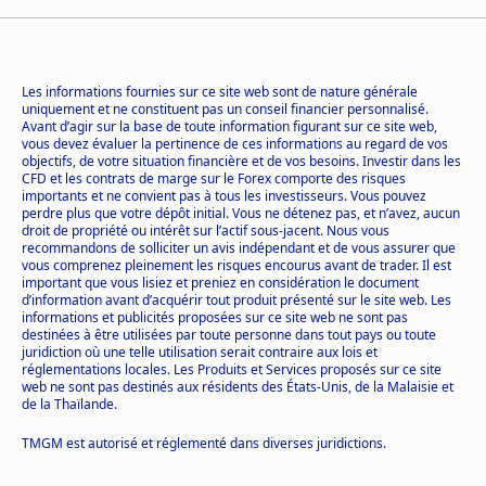
Les informations fournies sur ce site web sont de nature générale
uniquement et ne constituent pas un conseil financier personnalisé.
Avant d’agir sur la base de toute information figurant sur ce site web,
vous devez évaluer la pertinence de ces informations au regard de vos
objectifs, de votre situation financière et de vos besoins. Investir dans les
CFD et les contrats de marge sur le Forex comporte des risques
importants et ne convient pas à tous les investisseurs. Vous pouvez
perdre plus que votre dépôt initial. Vous ne détenez pas, et n’avez, aucun
droit de propriété ou intérêt sur l’actif sous-jacent. Nous vous
recommandons de solliciter un avis indépendant et de vous assurer que
vous comprenez pleinement les risques encourus avant de trader. Il est
important que vous lisiez et preniez en considération le document
d’information avant d’acquérir tout produit présenté sur le site web. Les
informations et publicités proposées sur ce site web ne sont pas
destinées à être utilisées par toute personne dans tout pays ou toute
juridiction où une telle utilisation serait contraire aux lois et
réglementations locales. Les Produits et Services proposés sur ce site
web ne sont pas destinés aux résidents des États-Unis, de la Malaisie et
de la Thaïlande.
TMGM est autorisé et réglementé dans diverses juridictions.