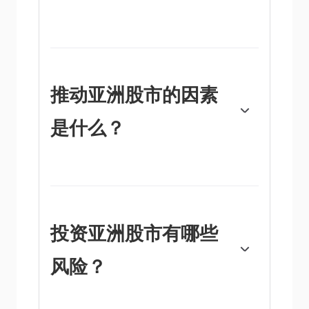
亚洲主要经济体各不相同，每个经济体都有需
要关注的特定领域。科技公司在日本和韩国的
股指中占主导地位，在中国也越来越占主导地
位。金融服务业是香港或新加坡等被视为该行
业关键中心的领先股市。中国和日本的制造业
推动亚洲股市的因素
规模也很大，重点是汽车生产和电子产品。在
中国和印度等国，不断壮大的中产阶级也让专
是什么？
注于零售和电子商务的公司越来越受到重视。
许多不同的因素推动着亚洲股市指数，但其表
现背后的主要因素是成分股公司在季度和年度
收益报告中公布的总体业绩。每个国家的经济
基本面，以及中央银行的决定或政府的财政政
策，也是重要的因素。更广泛地说，政治稳
投资亚洲股市有哪些
定、技术进步或法治也会影响股市。美国股指
的表现也是一个因素，因为亚洲股市往往会在
风险？
一夜之间领先于华尔街股市。最后，市场上更
广泛的风险情绪也发挥了作用，因为与固定收
益证券等其他投资选择相比，股票被认为是一
种风险投资。
投资股票本身就有风险，但投资亚洲股票还伴