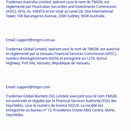
Trademax Australia Limited, opérant sous le nom de TMGM, est
réglementé par l'Australian Securities and Investments Commission
(ASIC), AFSL no. 436416 et est situé au Level 28, One International
Tower, 100 Barangaroo Avenue, 2000 Sydney, NSW Australie.
Email: support@tmgm.com.au
Trademax Global Limited, opérant sous le nom de TMGM, est autorisé
et réglementé par la Vanuatu Financial Services Commission (VFSC),
numéro d'enregistrement 40356 et enregistré au 1276, Kumul
Highway, Port Vila, Vanuatu, République de Vanuatu.
Email: support@tmgm.com
Trademax Global Markets (SE) Limited, exerçant sous le nom TMGM,
est autorisée et régulée par la Financial Services Authority (FSA) des
Seychelles, sous le numéro de licence SD224. La société est
enregistrée au bureau n° 13, Providence Estate ABIS Centre, Mahé,
Seychelles.