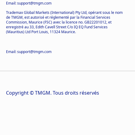
Email: support@tmgm.com
Trademax Global Markets (International) Pty Ltd, opérant sous le nom
de TMGM, est autorisé et réglementé par la Financial Services
Commission, Maurice (FSC) avec la licence no. GB22201012, et
enregistré au 33, Edith Cavell Street C/o IQ EQ Fund Services
(Mauritius) Ltd Port Louis, 11324 Maurice.
Email: support@tmgm.com
Copyright © TMGM. Tous droits réservés