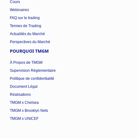
Cours
Webinaires
FAQ sur le trading
Termes de Trading
Actualités du Marché
Perspectives du Marché
POURQUOI TMGM
À Propos de TMGM
Supervision Réglementaire
Politique de confidentialité
Document Légal
Réalisations
TMGM x Chelsea
TMGM x Brooklyn Nets
TMGM x UNICEF