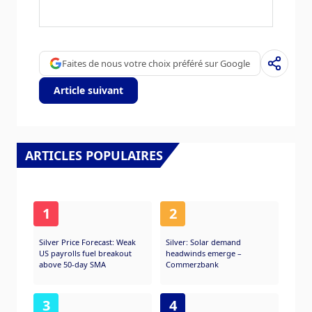
随着需要考虑的地区特有风险。亚洲国家有着
广泛的政治制度，从完全民主到独裁，因此它
们在政治稳定、透明度、法治或公司治理方面
的要求可能存在很大差异。贸易争端或领土冲
Faites de nous votre choix préféré sur Google
突等地缘政治事件可能导致股市波动，自然灾
害也是如此。此外，货币波动也会对亚洲股票
Article suivant
市场的估值产生影响。在出口导向型经济体中
尤其如此，这些经济体往往会因本币走强而受
损，并因本币走弱而受益，因为它们的产品在
国外变得更便宜。
ARTICLES POPULAIRES
1
2
Silver Price Forecast: Weak
Silver: Solar demand
US payrolls fuel breakout
headwinds emerge –
above 50-day SMA
Commerzbank
3
4