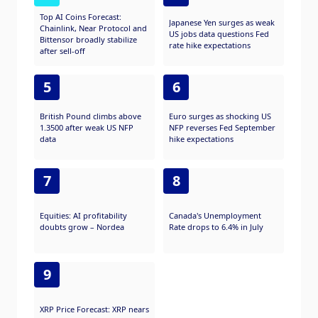
Top AI Coins Forecast:
Japanese Yen surges as weak
Chainlink, Near Protocol and
US jobs data questions Fed
Bittensor broadly stabilize
rate hike expectations
after sell-off
5
6
British Pound climbs above
Euro surges as shocking US
1.3500 after weak US NFP
NFP reverses Fed September
data
hike expectations
7
8
Equities: AI profitability
Canada's Unemployment
doubts grow – Nordea
Rate drops to 6.4% in July
9
XRP Price Forecast: XRP nears