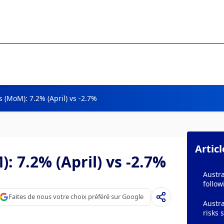
s (MoM): 7.2% (April) vs -2.7%
Artic
: 7.2% (April) vs -2.7%
Austra
follow
Faites de nous votre choix préféré sur Google
Austra
risks