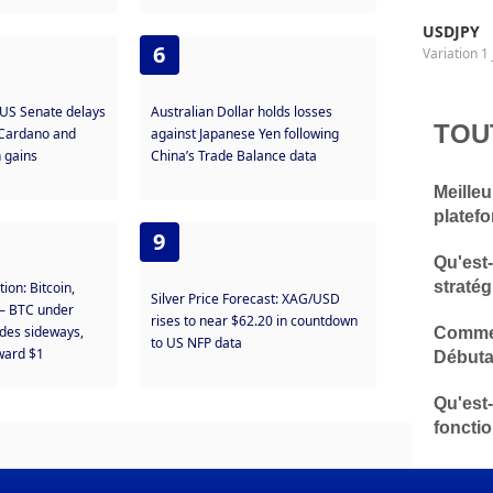
USDJPY
6
Variation 1 
 US Senate delays
Australian Dollar holds losses
TOU
– Cardano and
against Japanese Yen following
 gains
China’s Trade Balance data
Meilleu
platef
9
Qu'est
stratég
tion: Bitcoin,
Silver Price Forecast: XAG/USD
 – BTC under
rises to near $62.20 in countdown
ades sideways,
Commen
to US NFP data
ward $1
Débuta
Qu'est
fonctio