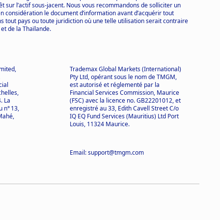
rêt sur l’actif sous-jacent. Nous vous recommandons de solliciter un
en considération le document d’information avant d’acquérir tout
tout pays ou toute juridiction où une telle utilisation serait contraire
 et de la Thaïlande.
mited,
Trademax Global Markets (International)
Pty Ltd, opérant sous le nom de TMGM,
cial
est autorisé et réglementé par la
helles,
Financial Services Commission, Maurice
. La
(FSC) avec la licence no. GB22201012, et
 n° 13,
enregistré au 33, Edith Cavell Street C/o
Mahé,
IQ EQ Fund Services (Mauritius) Ltd Port
Louis, 11324 Maurice.
Email: support@tmgm.com