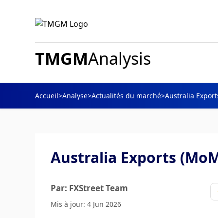
TMGM
Analysis
Accueil
>
Analyse
>
Actualités du marché
>
Australia Export
Australia Exports (MoM)
Par: FXStreet Team
Mis à jour: 4 Jun 2026