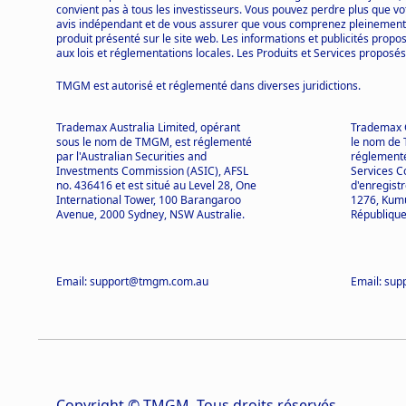
convient pas à tous les investisseurs. Vous pouvez perdre plus que vot
avis indépendant et de vous assurer que vous comprenez pleinement le
produit présenté sur le site web. Les informations et publicités propos
aux lois et réglementations locales. Les Produits et Services proposés
TMGM est autorisé et réglementé dans diverses juridictions.
Trademax Australia Limited, opérant
Trademax G
sous le nom de TMGM, est réglementé
le nom de 
par l'Australian Securities and
réglementé
Investments Commission (ASIC), AFSL
Services 
no. 436416 et est situé au Level 28, One
d'enregist
International Tower, 100 Barangaroo
1276, Kumu
Avenue, 2000 Sydney, NSW Australie.
République
Email: support@tmgm.com.au
Email: su
Copyright © TMGM. Tous droits réservés