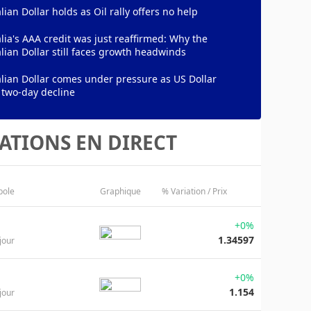
lian Dollar holds as Oil rally offers no help
lia's AAA credit was just reaffirmed: Why the
lian Dollar still faces growth headwinds
lian Dollar comes under pressure as US Dollar
 two-day decline
ATIONS EN DIRECT
bole
Graphique
% Variation / Prix
+0%
1.34597
jour
+0%
1.154
jour