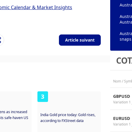
Austra
omic Calendar & Market Insights
Austra
Austra
Austra
snaps
Article suivant
COT
Nom / Sym
3
GBPUSD
Variation 1 
ens as increased
India Gold price today: Gold rises,
sts safe-haven US
EURUSD
according to FXStreet data
Variation 1 