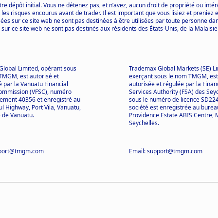
re dépôt initial. Vous ne détenez pas, et n’avez, aucun droit de propriété ou inté
s risques encourus avant de trader. Il est important que vous lisiez et preniez 
ées sur ce site web ne sont pas destinées à être utilisées par toute personne dans 
 sur ce site web ne sont pas destinés aux résidents des États-Unis, de la Malaisie
lobal Limited, opérant sous
Trademax Global Markets (SE) Li
TMGM, est autorisé et
exerçant sous le nom TMGM, est
 par la Vanuatu Financial
autorisée et régulée par la Finan
Commission (VFSC), numéro
Services Authority (FSA) des Seyc
rement 40356 et enregistré au
sous le numéro de licence SD224
l Highway, Port Vila, Vanuatu,
société est enregistrée au bureau
 de Vanuatu.
Providence Estate ABIS Centre, 
Seychelles.
pport@tmgm.com
Email: support@tmgm.com