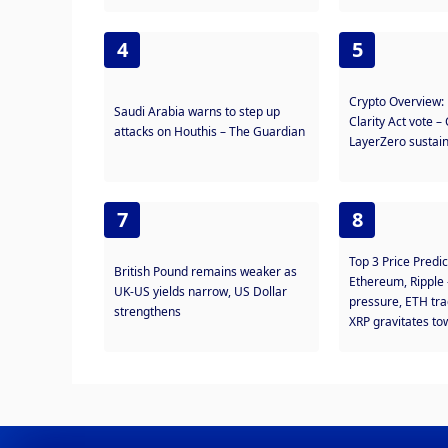
4
5
Crypto Overview:
Saudi Arabia warns to step up
Clarity Act vote 
attacks on Houthis – The Guardian
LayerZero sustain
7
8
Top 3 Price Predic
British Pound remains weaker as
Ethereum, Ripple
UK-US yields narrow, US Dollar
pressure, ETH tr
strengthens
XRP gravitates to