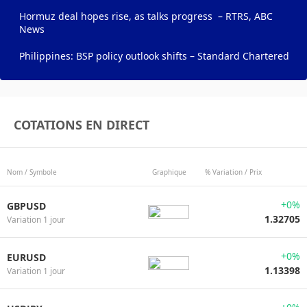
Hormuz deal hopes rise, as talks progress – RTRS, ABC
News
Philippines: BSP policy outlook shifts – Standard Chartered
COTATIONS EN DIRECT
Nom / Symbole
Graphique
% Variation / Prix
+0%
GBPUSD
1.32705
Variation 1 jour
+0%
EURUSD
1.13398
Variation 1 jour