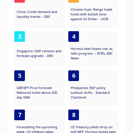
Chinese Yuan: Range trade
China: Credit demand and
holds with bullish tone
liquidity trends – DBS
against US Dollar – UOB
3
4
Hormuz deal hopes rise, as
Singapore: GDP revision and
talks progress – RTRS, ABC
forecast upgrade – DBS
News
5
6
GBP/JPY Price Forecast:
Philippines: BSP policy
Rebound holds above 200-
outlook shifts – Standard
day SMA
Chartered
7
8
Forecasting the upcoming
US Treasury yields drop on
week: US inflation takes
soft NFP, Hormuz hopes ease