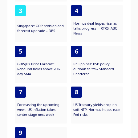
3
4
Hormuz deal hopes rise, as
Singapore: GDP revision and
talks progress – RTRS, ABC
forecast upgrade – DBS
News
5
6
GBP/JPY Price Forecast:
Philippines: BSP policy
Rebound holds above 200-
outlook shifts – Standard
day SMA
Chartered
7
8
Forecasting the upcoming
US Treasury yields drop on
week: US inflation takes
soft NFP, Hormuz hopes ease
center stage next week
Fed risks
9