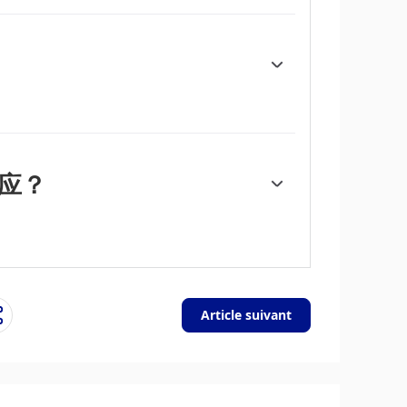
黄金。作为一种无收益资产，白银往往会随着
SD）的表现，因为资产是以美元
制银价上涨，而美元走弱则可能会推高银价。其他
富得多）和回收率也会影响价格。
等领域，因为它是所有金属中导电性最高的金
提高价格，而需求的下降往往会降低价格。美
动：对于美国，尤其是中国，它们的大型工业
对黄金珠宝的需求也在决定金价方面发挥了关
应？
，白银通常也会随之上涨，因为它们作为避险
等于一盎司黄金价值所需的白银盎司数，可能有
者可能认为高比率是白银被低估或黄金被高估
相对于白银被低估了。
Article suivant