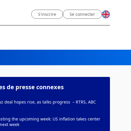
S'inscrire
Se connecter
les de presse connexes
 deal hopes rise, as talks progress – RTRS, ABC
sting the upcoming week: US inflation takes center
 next week