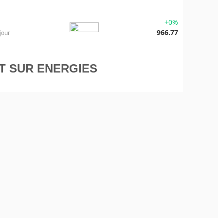
+0%
966.77
jour
T SUR ENERGIES