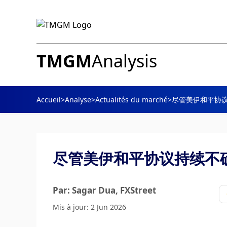
TMGM
Analysis
Accueil
>
Analyse
>
Actualités du marché
>
尽管美伊和平协
尽管美伊和平协议持续不
Par: Sagar Dua
, FXStreet
Mis à jour: 2 Jun 2026