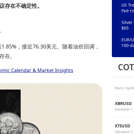
协议存在不确定性。
US Tre
Fed ri
Silver
$65
。
EUR/US
100-d
1.85%，接近76.30美元。随着油价回调，
存在。
COT
omic Calendar & Market Insights
Nom / Sym
XBRUSD
Variation 1 
XTIUSD
Variation 1 