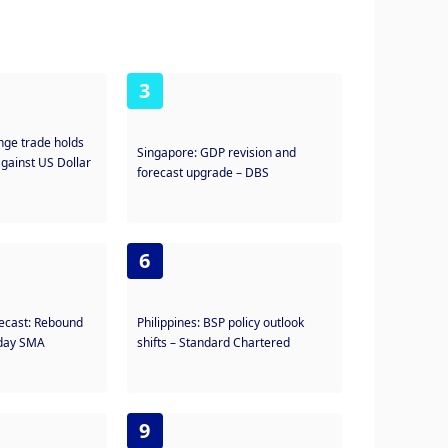
3
nge trade holds
Singapore: GDP revision and
against US Dollar
forecast upgrade – DBS
6
recast: Rebound
Philippines: BSP policy outlook
-day SMA
shifts – Standard Chartered
9