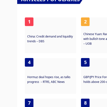
1
2
Chinese Yuan: Ra
China: Credit demand and liquidity
with bullish tone 
trends – DBS
– UOB
4
5
Hormuz deal hopes rise, as talks
GBP/JPY Price Fo
progress – RTRS, ABC News
holds above 200
7
8