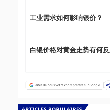
格因其避险地位而上涨，尽管其上涨幅度不及
利率的降低而上涨。它的变动还取决于美元（U
（XAG/USD）定价的。美元走强往往会抑
工业需求如何影响银价？
因素，如投资需求、采矿供应（白银比黄金丰
银被广泛应用于工业，特别是在电子或太阳能
属之一，比铜和金还要高。需求的激增可能会
国、中国和印度经济的动态也可能导致价格波
部门在各种工艺中使用白银；在印度，消费者
白银价格对黄金走势有何反
键作用。
白银价格往往跟随黄金的走势。当金价上涨时
资产的地位是相似的。黄金/白银比率显示了
助于确定两种金属之间的相对估值。一些投资
的一个指标。相反，较低的比率可能表明黄金
Faites de nous votre choix préféré sur Google
ARTICLES POPULAIRES