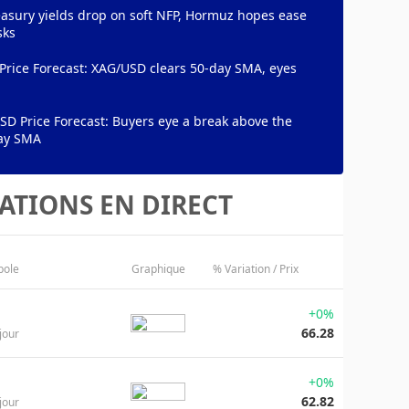
asury yields drop on soft NFP, Hormuz hopes ease
sks
 Price Forecast: XAG/USD clears 50-day SMA, eyes
D Price Forecast: Buyers eye a break above the
ay SMA
ATIONS EN DIRECT
bole
Graphique
% Variation / Prix
+0%
66.28
jour
+0%
62.82
jour