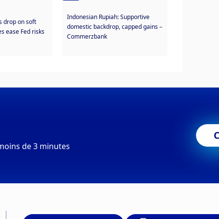
Indonesian Rupiah: Supportive
s drop on soft
domestic backdrop, capped gains –
s ease Fed risks
Commerzbank
moins de 3 minutes