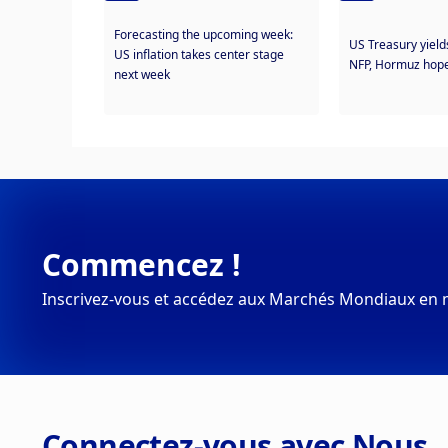
Forecasting the upcoming week:
US Treasury yield
US inflation takes center stage
NFP, Hormuz hope
next week
Commencez !
Inscrivez-vous et accédez aux Marchés Mondiaux en 
Connectez-vous avec Nous