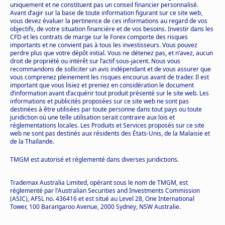
uniquement et ne constituent pas un conseil financier personnalisé.
Avant d’agir sur la base de toute information figurant sur ce site web,
vous devez évaluer la pertinence de ces informations au regard de vos
objectifs, de votre situation financière et de vos besoins. Investir dans les
CFD et les contrats de marge sur le Forex comporte des risques
importants et ne convient pas à tous les investisseurs. Vous pouvez
perdre plus que votre dépôt initial. Vous ne détenez pas, et n’avez, aucun
droit de propriété ou intérêt sur l’actif sous-jacent. Nous vous
recommandons de solliciter un avis indépendant et de vous assurer que
vous comprenez pleinement les risques encourus avant de trader. Il est
important que vous lisiez et preniez en considération le document
d’information avant d’acquérir tout produit présenté sur le site web. Les
informations et publicités proposées sur ce site web ne sont pas
destinées à être utilisées par toute personne dans tout pays ou toute
juridiction où une telle utilisation serait contraire aux lois et
réglementations locales. Les Produits et Services proposés sur ce site
web ne sont pas destinés aux résidents des États-Unis, de la Malaisie et
de la Thaïlande.
TMGM est autorisé et réglementé dans diverses juridictions.
Trademax Australia Limited, opérant sous le nom de TMGM, est
réglementé par l'Australian Securities and Investments Commission
(ASIC), AFSL no. 436416 et est situé au Level 28, One International
Tower, 100 Barangaroo Avenue, 2000 Sydney, NSW Australie.