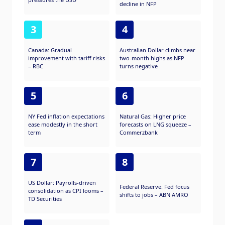
decline in NFP
3
4
Canada: Gradual
Australian Dollar climbs near
improvement with tariff risks
two-month highs as NFP
– RBC
turns negative
5
6
NY Fed inflation expectations
Natural Gas: Higher price
ease modestly in the short
forecasts on LNG squeeze –
term
Commerzbank
7
8
US Dollar: Payrolls-driven
Federal Reserve: Fed focus
consolidation as CPI looms –
shifts to jobs – ABN AMRO
TD Securities