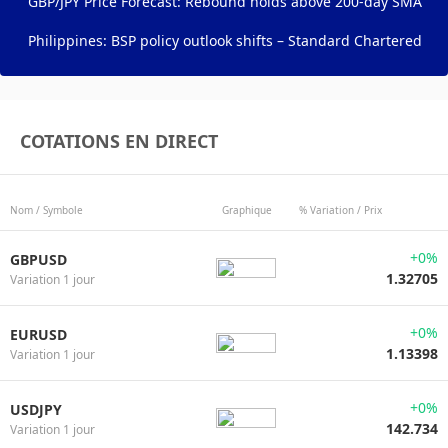
GBP/JPY Price Forecast: Rebound holds above 200-day SMA
Philippines: BSP policy outlook shifts – Standard Chartered
COTATIONS EN DIRECT
Nom / Symbole
Graphique
% Variation / Prix
+0%
GBPUSD
1.32705
Variation 1 jour
+0%
EURUSD
1.13398
Variation 1 jour
+0%
USDJPY
142.734
Variation 1 jour