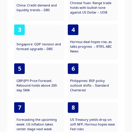
Chinese Yuan: Range trade
China: Credit demand and
holds with bullish tone
liquidity trends – DBS
against US Dollar – UOB
3
4
Hormuz deal hopes rise, as
Singapore: GDP revision and
talks progress – RTRS, ABC
forecast upgrade – DBS
News
5
6
GBP/JPY Price Forecast:
Philippines: BSP policy
Rebound holds above 200-
outlook shifts – Standard
day SMA
Chartered
7
8
Forecasting the upcoming
US Treasury yields drop on
week: US inflation takes
soft NFP, Hormuz hopes ease
center stage next week
Fed risks