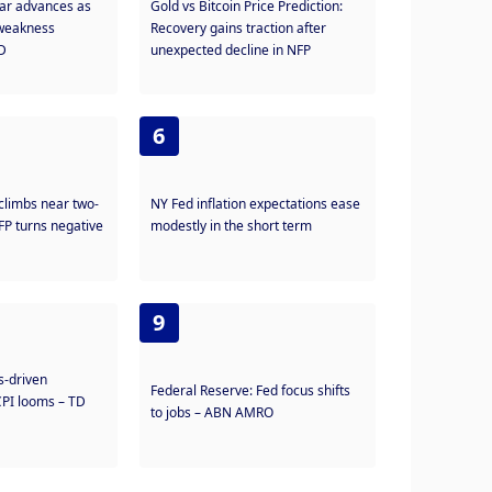
ar advances as
Gold vs Bitcoin Price Prediction:
 weakness
Recovery gains traction after
SD
unexpected decline in NFP
6
 climbs near two-
NY Fed inflation expectations ease
FP turns negative
modestly in the short term
9
s-driven
Federal Reserve: Fed focus shifts
CPI looms – TD
to jobs – ABN AMRO