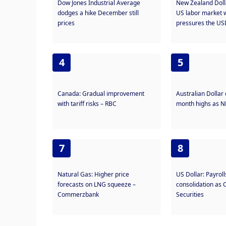
Dow Jones Industrial Average
New Zealand Doll
dodges a hike December still
US labor market
prices
pressures the U
4
5
Canada: Gradual improvement
Australian Dollar
with tariff risks – RBC
month highs as N
7
8
Natural Gas: Higher price
US Dollar: Payroll
forecasts on LNG squeeze –
consolidation as 
Commerzbank
Securities