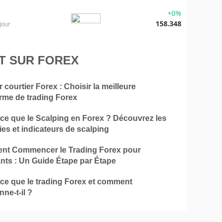
+0%
158.348
jour
T SUR FOREX
r courtier Forex : Choisir la meilleure
orme de trading Forex
-ce que le Scalping en Forex ? Découvrez les
ies et indicateurs de scalping
t Commencer le Trading Forex pour
nts : Un Guide Étape par Étape
-ce que le trading Forex et comment
nne-t-il ?