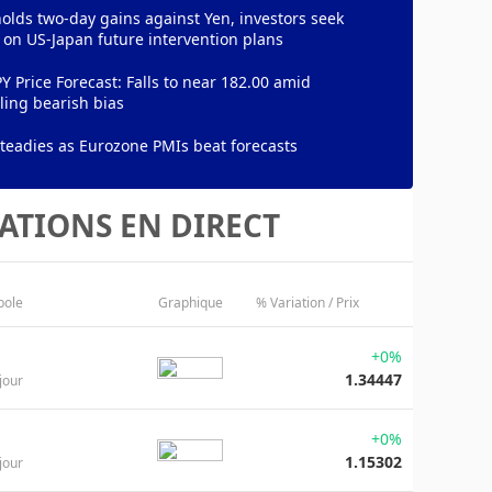
olds two-day gains against Yen, investors seek
y on US-Japan future intervention plans
Y Price Forecast: Falls to near 182.00 amid
ling bearish bias
teadies as Eurozone PMIs beat forecasts
ATIONS EN DIRECT
bole
Graphique
% Variation / Prix
+0%
1.34447
jour
+0%
1.15302
jour