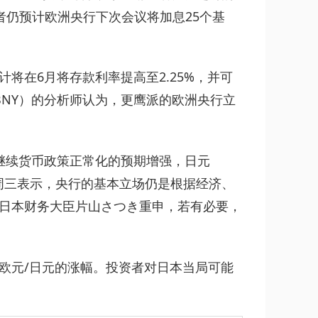
资者仍预计欧洲央行下次会议将加息25个基
将在6月将存款利率提高至2.25%，并可
BNY）的分析师认为，更鹰派的欧洲央行立
）继续货币政策正常化的预期增强，日元
男周三表示，央行的基本立场仍是根据经济、
日本财务大臣片山さつき重申，若有必要，
欧元/日元的涨幅。投资者对日本当局可能