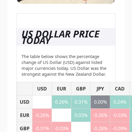
US DOLLAR PRICE
TODAY
The table below shows the percentage
change of US Dollar (USD) against listed
major currencies today. US Dollar was the
strongest against the New Zealand Dollar.
USD
EUR
GBP
JPY
CAD
USD
0.26%
0.31%
0.00%
0.24%
EUR
-0.26%
0.03%
-0.26%
-0.03%
GBP
-0.31%
-0.03%
-0.28%
-0.09%