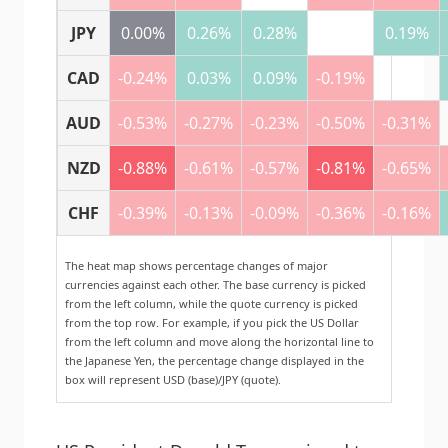
JPY
0.00%
0.26%
0.28%
0.19%
CAD
-0.24%
0.03%
0.09%
-0.19%
AUD
-0.53%
-0.27%
-0.23%
-0.50%
-0.31%
NZD
-0.88%
-0.61%
-0.57%
-0.81%
-0.65%
CHF
-0.39%
-0.13%
-0.09%
-0.36%
-0.16%
The heat map shows percentage changes of major
currencies against each other. The base currency is picked
from the left column, while the quote currency is picked
from the top row. For example, if you pick the US Dollar
from the left column and move along the horizontal line to
the Japanese Yen, the percentage change displayed in the
box will represent USD (base)/JPY (quote).