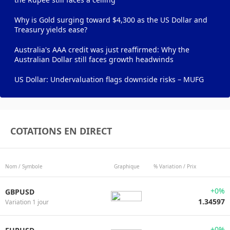
Why is Gold surging toward $4,300 as the US Dollar and
Treasury yields ease?
Australia's AAA credit was just reaffirmed: Why the
Australian Dollar still faces growth headwinds
US Dollar: Undervaluation flags downside risks – MUFG
COTATIONS EN DIRECT
Nom / Symbole
Graphique
% Variation / Prix
+0%
GBPUSD
1.34597
Variation 1 jour
+0%