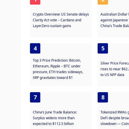
Crypto Overview: US Senate delays
Australian Dollar
Clarity Act vote – Cardano and
against Japanese 
LayerZero sustain gains
China’s Trade Ba
4
5
Top 3 Price Prediction: Bitcoin,
Silver Price Fore
Ethereum, Ripple – BTC under
rises to near $62
pressure, ETH trades sideways,
to US NFP data
XRP gravitates toward $1
7
8
China’s June Trade Balance:
Tokenized RWAs g
Surplus widens more than
DeFi despite bro
expected to $112.5 billion
slowdown — Coin