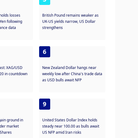
 holds losses
British Pound remains weaker as
Yen following
UK-US yields narrow, US Dollar
lance data
strengthens
6
cast: XAG/USD
New Zealand Dollar hangs near
.20 in countdown
weekly low after China's trade data
as USD bulls await NFP
9
ain ground in
United States Dollar Index holds
ader market
steady near 100.00 as bulls await
Shares
US NFP amid Iran risks