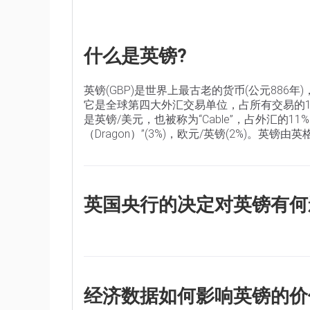
什么是英镑?
英镑(GBP)是世界上最古老的货币(公元886
它是全球第四大外汇交易单位，占所有交易的1
是英镑/美元，也被称为“Cable”，占外汇的1
（Dragon）”(3%)，欧元/英镑(2%)。英镑由英
英国央行的决定对英镑有何
“影响英镑价值的唯一最重要的因素是英格兰
是否实现了“物价稳定”的主要目标——稳定在
整利率。当通胀过高时，英国央行将试图通过
得信贷的成本。这总体上对英镑有利，因为更
经济数据如何影响英镑的价
的投资场所。当通胀降得太低时，这是经济增