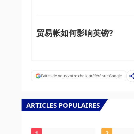
虑降低利率以降低信贷成本，这样企业就会借
“公布的数据可以衡量经济的健康状况，并可能影
以及就业等指标都可以影响英镑的走势。强劲
投资，还可能鼓励英国央行提高利率，这将直
可能会下跌。”
贸易帐如何影响英镑?
“英镑的另一个重要数据是贸易帐。该指标衡
出之间的差额。如果一个国家生产非常受欢迎
些商品的外国买家所创造的额外需求。因此，
Faites de nous votre choix préféré sur Google
ARTICLES POPULAIRES
1
2