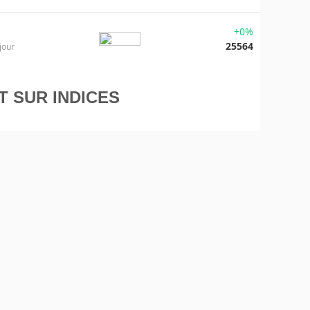
+0%
25564
jour
T SUR INDICES