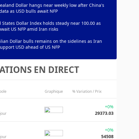
aland Dollar hangs near weekly low after China's
data as USD bulls await NFP
 States Dollar Index holds steady near 100.00 as
await US NFP amid Iran risks
lian Dollar bulls remains on the sidelines as Iran
 support USD ahead of US NFP
ATIONS EN DIRECT
bole
Graphique
% Variation / Prix
+0%
29373.03
jour
+0%
54508
jour