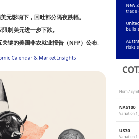
New Ze
trade 
弱美元影响下，回吐部分隔夜跌幅。
United
应限制美元进一步下跌。
bulls 
Austra
关键的美国非农就业报告（NFP）公布。
risks
omic Calendar & Market Insights
COT
Nom / Sym
NAS100
Variation 1 
US30
Variation 1 