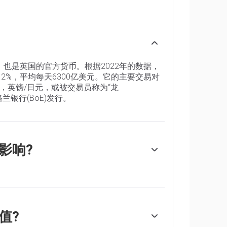
年)，也是英国的官方货币。根据2022年的数据，
2%，平均每天6300亿美元。它的主要交易对
1%，英镑/日元，或被交易员称为“龙
格兰银行(BoE)发行。
影响?
银行决定的货币政策。英国央行的决定是基于它
2%左右的通胀率。实现这一目标的主要工具是调
提高利率来控制通胀，从而提高个人和企业获
高的利率使英国成为对全球投资者更具吸引力
值?
长放缓的迹象。在这种情况下，英国央行将考