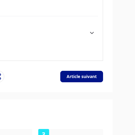
入更多资金，投资于促进增长的项目。”
响英镑的价值。GDP、制造业和服务业pmi
的经济有利于英镑。这不仅会吸引更多的外国
接推高英镑。否则，如果经济数据疲软，英镑
量的是一个国家在一定时期内出口收入与进口支
的出口产品，其货币将纯粹受益于寻求购买这
净贸易余额为正会使货币走强，反之亦然。”
Article suivant
3