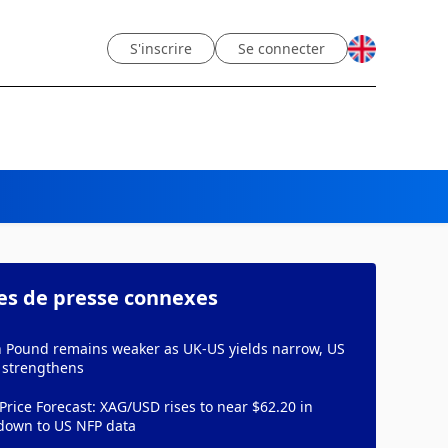
S'inscrire
Se connecter
les de presse connexes
sh Pound remains weaker as UK-US yields narrow, US
 strengthens
 Price Forecast: XAG/USD rises to near $62.20 in
down to US NFP data