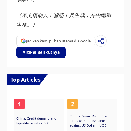
（本文借助人工智能工具生成，并由编辑
审核。）
Jadikan kami pilihan utama di Google
Artikel Berikutnya
Top Articles
1
2
Chinese Yuan: Range trade
China: Credit demand and
holds with bullish tone
liquidity trends – DBS
against US Dollar – UOB