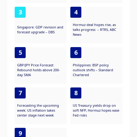
3
4
Hormuz deal hopes rise, as
Singapore: GDP revision and
talks progress – RTRS, ABC
forecast upgrade – DBS
News
5
6
GBP/JPY Price Forecast:
Philippines: BSP policy
Rebound holds above 200-
outlook shifts – Standard
day SMA
Chartered
7
8
Forecasting the upcoming
US Treasury yields drop on
week: US inflation takes
soft NFP, Hormuz hopes ease
center stage next week
Fed risks
9