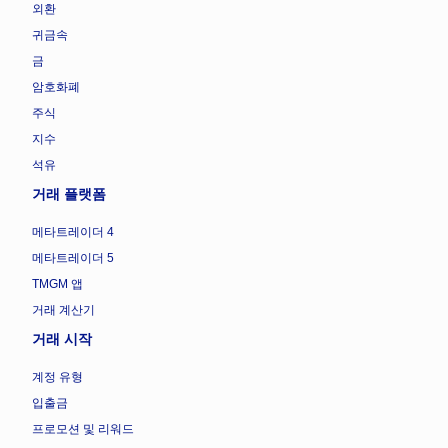
외환
귀금속
금
암호화폐
주식
지수
석유
거래 플랫폼
메타트레이더 4
메타트레이더 5
TMGM 앱
거래 계산기
거래 시작
계정 유형
입출금
프로모션 및 리워드