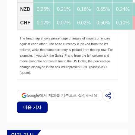
NZD
0.25%
0.21%
0.16%
0.65%
0.24%
CHF
0.12%
0.07%
0.02%
0.50%
0.10%
The heat map shows percentage changes of major currencies
against each other. The base currency is picked from the left
column, while the quote currency is picked from the top row. For
example, if you pick the Swiss Franc from the left column and
move along the horizontal line to the US Dollar, the percentage
change displayed in the box will represent CHF (base)/USD
(quote).
Google에서 저희를 기본으로 설정하세요
다음 기사