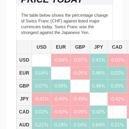
The table below shows the percentage change
of Swiss Franc (CHF) against listed major
currencies today. Swiss Franc was the
strongest against the Japanese Yen.
USD
EUR
GBP
JPY
CAD
USD
-0.04%
-0.07%
0.41%
-0.02%
EUR
0.04%
-0.05%
0.46%
0.02%
GBP
0.07%
0.05%
0.49%
0.05%
JPY
-0.41%
-0.46%
-0.49%
-0.42%
CAD
0.02%
-0.02%
-0.05%
0.42%
AUD
0.21%
0.19%
0.14%
0.64%
0.21%