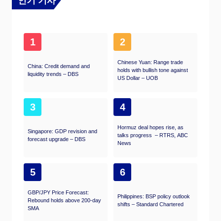
인기 기사
1
2
Chinese Yuan: Range trade
China: Credit demand and
holds with bullish tone against
liquidity trends – DBS
US Dollar – UOB
3
4
Hormuz deal hopes rise, as
Singapore: GDP revision and
talks progress – RTRS, ABC
forecast upgrade – DBS
News
5
6
GBP/JPY Price Forecast:
Philippines: BSP policy outlook
Rebound holds above 200-day
shifts – Standard Chartered
SMA