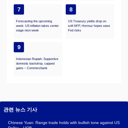
7
8
Forecasting the upcoming
US Treasury yields drop on
week: US inflation takes center
soft NFP, Hormuz hopes ease
stage next week
Fed risks
9
Indonesian Rupiah: Supportive
domestic backdrop, capped
gains – Commerzbank
관련 뉴스 기사
Chinese Yuan: Range trade holds with bullish tone against US
Dollar – UOB