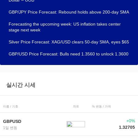
GBP/JPY Price Forecast: Rebound holds above 200-day SMA
Forecasting the upcoming week: US inflation takes center
stage next week
Silver Price Forecast: XAG/USD clears 50-day SMA, eyes $65
GBP/USD Price Forecast: Bulls need 1.3560 to unlock 1.3600
실시간 시세
이름 / 기호
차트
% 변동 / 가격
+0%
GBPUSD
1.32705
1일 변동