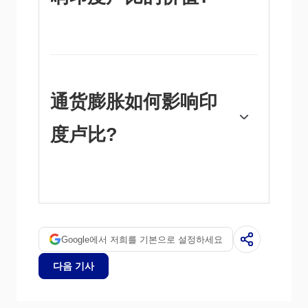
影响卢比价值的宏观经济因素包括通货膨胀、
利率、经济增长率(GDP)、贸易平衡和外国投
资流入。更高的增长率可能会带来更多的海外
投资，从而推高对卢比的需求。贸易逆差减少
将最终导致卢比走强。更高的利率，特别是实
通货膨胀如何影响印
际利率(利率减去通货膨胀)也对卢比有利。风
险环境可能导致更多的外国直接和间接投资
度卢比?
(FDI和FII)流入，这也有利于卢比。
较高的通胀率，尤其是相对高于印度其他国家
的通胀率，通常对卢比不利，因为它反映了供
应过剩导致的贬值。通货膨胀也增加了出口成
本，导致更多的卢比被出售来购买外国进口商
品，这是卢比负的。与此同时，较高的通货膨
Google에서 저희를 기본으로 설정하세요
胀通常会导致印度储备银行(RBI)提高利率，
这对卢比可能是积极的，因为国际投资者的需
다음 기사
求增加。低通胀则会产生相反的效果。