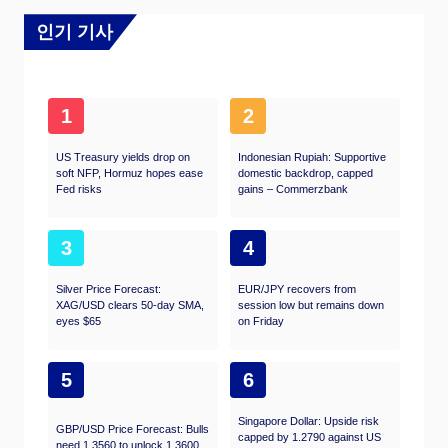
인기 기사
1
2
US Treasury yields drop on
Indonesian Rupiah: Supportive
soft NFP, Hormuz hopes ease
domestic backdrop, capped
Fed risks
gains – Commerzbank
3
4
Silver Price Forecast:
EUR/JPY recovers from
XAG/USD clears 50-day SMA,
session low but remains down
eyes $65
on Friday
5
6
Singapore Dollar: Upside risk
GBP/USD Price Forecast: Bulls
capped by 1.2790 against US
need 1.3560 to unlock 1.3600