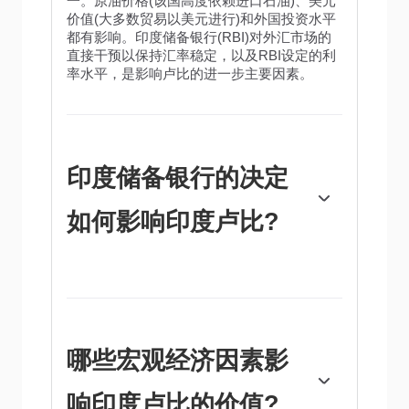
一。原油价格(该国高度依赖进口石油)、美元
价值(大多数贸易以美元进行)和外国投资水平
都有影响。印度储备银行(RBI)对外汇市场的
直接干预以保持汇率稳定，以及RBI设定的利
率水平，是影响卢比的进一步主要因素。
印度储备银行的决定
如何影响印度卢比?
印度储备银行(RBI)积极干预外汇市场，以维
持稳定的汇率，帮助促进贸易。此外，印度储
备银行试图通过调整利率将通货膨胀率维持在
4%的目标。较高的利率通常会使卢比升值。
这是由于“套息交易”的作用，投资者在利率较
哪些宏观经济因素影
低的国家借入资金，然后将资金放在利率相对
较高的国家，并从中获利。
响印度卢比的价值?