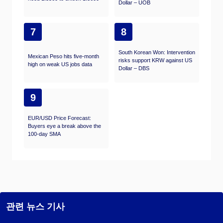
Dollar – UOB
7
8
South Korean Won: Intervention
Mexican Peso hits five-month
risks support KRW against US
high on weak US jobs data
Dollar – DBS
9
EUR/USD Price Forecast:
Buyers eye a break above the
100-day SMA
관련 뉴스 기사