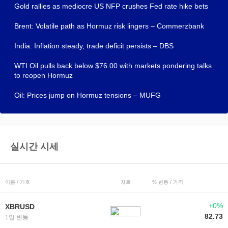
Gold rallies as mediocre US NFP crushes Fed rate hike bets
Brent: Volatile path as Hormuz risk lingers – Commerzbank
India: Inflation steady, trade deficit persists – DBS
WTI Oil pulls back below $76.00 with markets pondering talks
to reopen Hormuz
Oil: Prices jump on Hormuz tensions – MUFG
실시간 시세
이름 / 기호
차트
% 변동 / 가격
+0%
XBRUSD
82.73
1일 변동