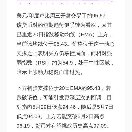
美元/印度卢比周三开盘交易于约95.67。
该货币对的短期趋势似乎转为看涨，因其
已重返20日指数移动均线（EMA）上方，
当前该均线位于95.43。价格位于这一动态
支撑之上表明买方仍掌控局面，而相对强
弱指数（RSI）约为54.9，处于中性区域，
暗示上涨动力稳健而非过热。
下方初步支撑位于20日EMA的95.43，若
跌破该位，可能引发更深层次的回调，目
标指向5月29日低点94.46，随后是5月7日
低点94.03。上方若能突破6月2日高点
96.19，货币对有望挑战历史高点97.09。