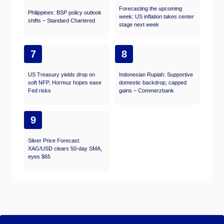
Forecasting the upcoming
Philippines: BSP policy outlook
week: US inflation takes center
shifts – Standard Chartered
stage next week
7
8
US Treasury yields drop on
Indonesian Rupiah: Supportive
soft NFP, Hormuz hopes ease
domestic backdrop, capped
Fed risks
gains – Commerzbank
9
Silver Price Forecast:
XAG/USD clears 50-day SMA,
eyes $65