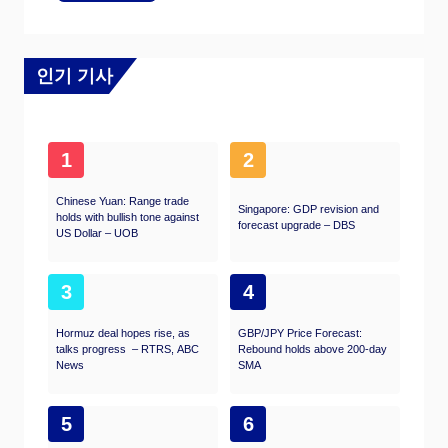
인기 기사
1
2
Chinese Yuan: Range trade
Singapore: GDP revision and
holds with bullish tone against
forecast upgrade – DBS
US Dollar – UOB
3
4
Hormuz deal hopes rise, as
GBP/JPY Price Forecast:
talks progress – RTRS, ABC
Rebound holds above 200-day
News
SMA
5
6