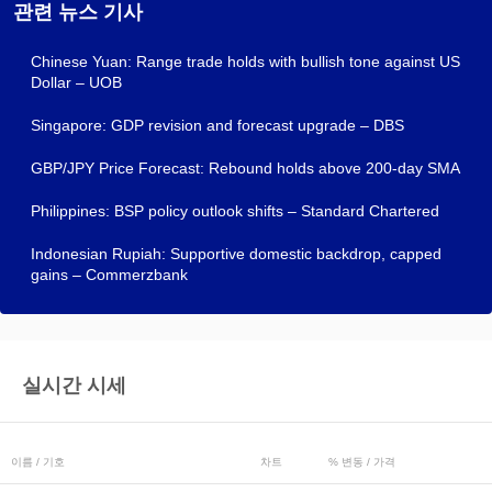
관련 뉴스 기사
Chinese Yuan: Range trade holds with bullish tone against US
Dollar – UOB
Singapore: GDP revision and forecast upgrade – DBS
GBP/JPY Price Forecast: Rebound holds above 200-day SMA
Philippines: BSP policy outlook shifts – Standard Chartered
Indonesian Rupiah: Supportive domestic backdrop, capped
gains – Commerzbank
실시간 시세
이름 / 기호
차트
% 변동 / 가격