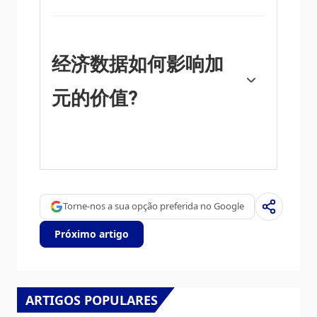
被认为是一种货币的负面因素，但在现代，随
着跨境资本管制的放松，情况实际上正好相
反。较高的通货膨胀率往往会导致央行提高利
率，从而吸引更多的资金流入，这些资金来自
经济数据如何影响加
寻求利润丰厚的投资场所的全球投资者。这增
加了对当地货币的需求，在加拿大就是加元。
元的价值?
宏观经济数据的发布衡量了经济的健康状况，
并可能对加元产生影响。GDP、制造业和服务
业pmi、就业和消费者信心调查等指标都能影
响加元的走势。强劲的经济对加元有利。它不
仅吸引了更多的外国投资，而且可能会鼓励加
Torne-nos a sua opção preferida no Google
拿大银行提高利率，从而导致货币走强。然
而，如果经济数据疲弱，加元可能会下跌。
Próximo artigo
ARTIGOS POPULARES