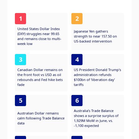
1
2
United States Dollar Index
Japanese Yen gathers
(DXY) struggles near 99.65
strength to near 157.50 on
and remains close to multi-
US-backed intervention
week low
3
4
Canadian Dollar remains on
US President Donald Trump's
the front foot vs USD as oil
administration refunds
rebounds and Fed hike bets
$100bn of ‘liberation day’
fade
tariffs
5
6
Australia’s Trade Balance
Australian Dollar remains
shows a surprise surplus of
calm following Trade Balance
1,929M MoM in June, vs.
data
-1,100 expected