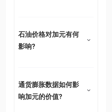
加拿大银行(BoC)通过设定银行间相互拆借的
利率水平，对加元具有重大影响。这影响到每
个人的利率水平。加拿大央行的主要目标是通
过上调或下调利率，将通货膨胀率维持在1-
3%。相对较高的利率往往对加元有利。加拿
石油价格对加元有何
大央行还可以利用量化宽松和紧缩政策来影响
信贷状况，前者对加元不利，后者对加元有
影响?
利。
石油价格是影响加元价值的一个关键因素。石
油是加拿大最大的出口产品，因此石油价格往
往对加元价值产生直接影响。一般来说，如果
油价上涨，加元也会上涨，因为对加元的总需
求会增加。如果油价下跌，情况正好相反。较
通货膨胀数据如何影
高的油价也倾向于导致贸易顺差的可能性更
大，这也支持加元。
响加元的价值?
由于通货膨胀降低了货币的价值，传统上一直