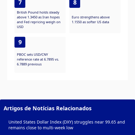
7
8
British Pound holds steady
above 1.3450 as Iran hopes
Euro strengthens above
and Fed repricing weigh on
1.1550 as softer US data
USD
9
PBOC sets USD/CNY
reference rate at 6.7895 vs.
6.7889 previous
Artigos de Notícias Relacionados
United States Dollar Index (DXY) struggles near 99.65 and
remains close to multi-week low