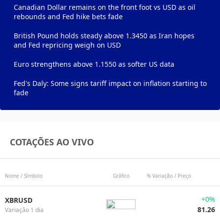
Canadian Dollar remains on the front foot vs USD as oil
rebounds and Fed hike bets fade
British Pound holds steady above 1.3450 as Iran hopes
and Fed repricing weigh on USD
Euro strengthens above 1.1550 as softer US data
Fed's Daly: Some signs tariff impact on inflation starting to
fade
COTAÇÕES AO VIVO
Nome / Símbolo
Gráfico
% Variação / Preço
+0%
XBRUSD
81.26
Variação 1 dia