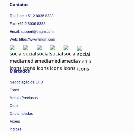
Contatos
Telefone: +61 2 8036 8388
Fax: +61 2 8036 8388
Email: support@tmgm.com
Web:
https://www.tmgm.com
Mercados
Negociação de CFD
Forex
Metais Preciosos
Ouro
Criptomoedas
Ações
Índices