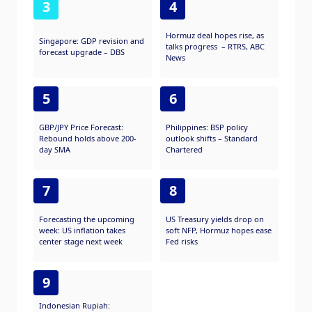
3
4
Hormuz deal hopes rise, as
Singapore: GDP revision and
talks progress – RTRS, ABC
forecast upgrade – DBS
News
5
6
GBP/JPY Price Forecast:
Philippines: BSP policy
Rebound holds above 200-
outlook shifts – Standard
day SMA
Chartered
7
8
Forecasting the upcoming
US Treasury yields drop on
week: US inflation takes
soft NFP, Hormuz hopes ease
center stage next week
Fed risks
9
Indonesian Rupiah: