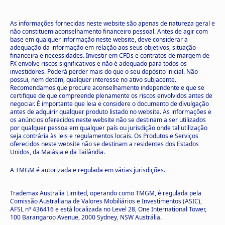
As informações fornecidas neste website são apenas de natureza geral e
não constituem aconselhamento financeiro pessoal. Antes de agir com
base em qualquer informação neste website, deve considerar a
adequação da informação em relação aos seus objetivos, situação
financeira e necessidades. Investir em CFDs e contratos de margem de
FX envolve riscos significativos e não é adequado para todos os
investidores. Poderá perder mais do que o seu depósito inicial. Não
possui, nem detém, qualquer interesse no ativo subjacente.
Recomendamos que procure aconselhamento independente e que se
certifique de que compreende plenamente os riscos envolvidos antes de
negociar. É importante que leia e considere o documento de divulgação
antes de adquirir qualquer produto listado no website. As informações e
os anúncios oferecidos neste website não se destinam a ser utilizados
por qualquer pessoa em qualquer país ou jurisdição onde tal utilização
seja contrária às leis e regulamentos locais. Os Produtos e Serviços
oferecidos neste website não se destinam a residentes dos Estados
Unidos, da Malásia e da Tailândia.
A TMGM é autorizada e regulada em várias jurisdições.
Trademax Australia Limited, operando como TMGM, é regulada pela
Comissão Australiana de Valores Mobiliários e Investimentos (ASIC),
AFSL nº 436416 e está localizada no Level 28, One International Tower,
100 Barangaroo Avenue, 2000 Sydney, NSW Austrália.