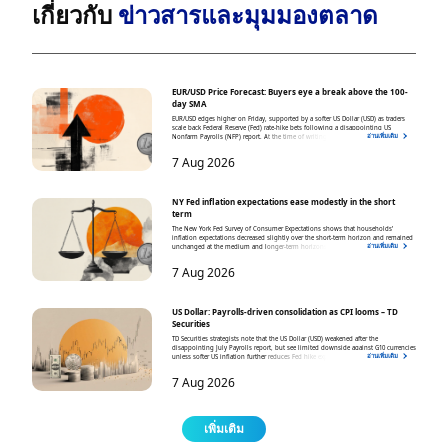
เกี่ยวกับ
ข่าวสารและมุมมองตลาด
EUR/USD Price Forecast: Buyers eye a break above the 100-
day SMA
EUR/USD edges higher on Friday, supported by a softer US Dollar (USD) as traders
scale back Federal Reserve (Fed) rate-hike bets following a disappointing US
อ่านเพิ่มเติม
Nonfarm Payrolls (NFP) report. At the time of writing, the pair trades around 1.1562,
hovering near a seven-week high.
7 Aug 2026
NY Fed inflation expectations ease modestly in the short
term
The New York Fed Survey of Consumer Expectations shows that households’
inflation expectations decreased slightly over the short-term horizon and remained
อ่านเพิ่มเติม
unchanged at the medium and longer-term horizons. One-year inflation
expectations eased from 3.7% in June to 3.6% in July
7 Aug 2026
US Dollar: Payrolls-driven consolidation as CPI looms – TD
Securities
TD Securities strategists note that the US Dollar (USD) weakened after the
disappointing July Payrolls report, but see limited downside against G10 currencies
อ่านเพิ่มเติม
unless softer US inflation further reduces Fed hike expectations.
7 Aug 2026
เพิ่มเติม