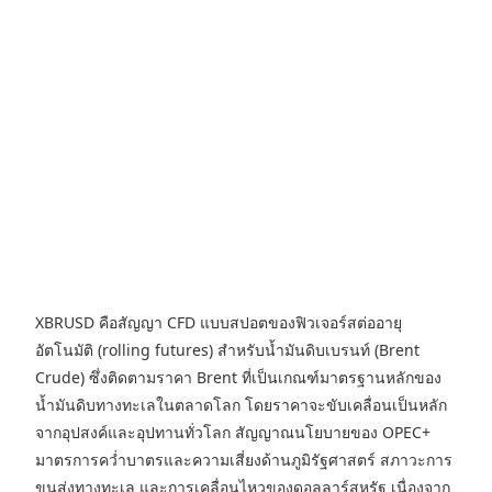
XBRUSD คือสัญญา CFD แบบสปอตของฟิวเจอร์สต่ออายุ
อัตโนมัติ (rolling futures) สำหรับน้ำมันดิบเบรนท์ (Brent
Crude) ซึ่งติดตามราคา Brent ที่เป็นเกณฑ์มาตรฐานหลักของ
น้ำมันดิบทางทะเลในตลาดโลก โดยราคาจะขับเคลื่อนเป็นหลัก
จากอุปสงค์และอุปทานทั่วโลก สัญญาณนโยบายของ OPEC+
มาตรการคว่ำบาตรและความเสี่ยงด้านภูมิรัฐศาสตร์ สภาวะการ
ขนส่งทางทะเล และการเคลื่อนไหวของดอลลาร์สหรัฐ เนื่องจาก