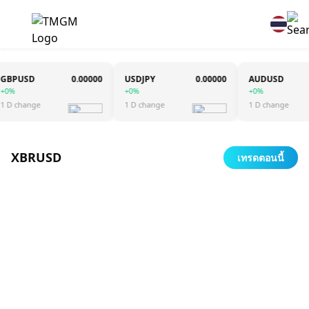
BPUSD
0.00000
USDJPY
0.00000
AUDUSD
%
+0%
+0%
D change
1 D change
1 D change
XBRUSD
เทรดตอนนี้