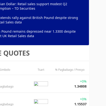
an Dollar: Retail sales support modest Q2
mption – TD Securities
xtends rally against British Pound despite strong
ail Sales data
sh Pound remains depressed near 1.3300 despite
 UK Retail Sales data
E QUOTES
 Simbolo
Tsart
% Pagbabago / Presyo
+0%
1.34808
pagbabago
+0%
1.15537
pagbabago