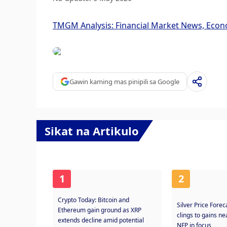
TMGM Analysis: Financial Market News, Econ
Gawin kaming mas pinipili sa Google
Sikat na Artikulo
1
2
Crypto Today: Bitcoin and
Silver Price Fore
Ethereum gain ground as XRP
clings to gains n
extends decline amid potential
NFP in focus