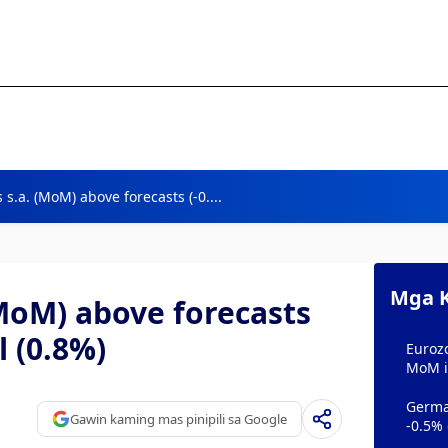
s s.a. (MoM) above forecasts (-0....
Mga K
 (MoM) above forecasts
l (0.8%)
Eurozo
MoM i
German
Gawin kaming mas pinipili sa Google
-0.5%