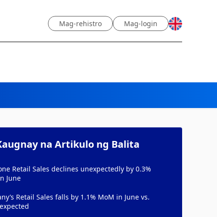
Mag-rehistro
Mag-login
augnay na Artikulo ng Balita
ne Retail Sales declines unexpectedly by 0.3%
n June
y’s Retail Sales falls by 1.1% MoM in June vs.
 expected