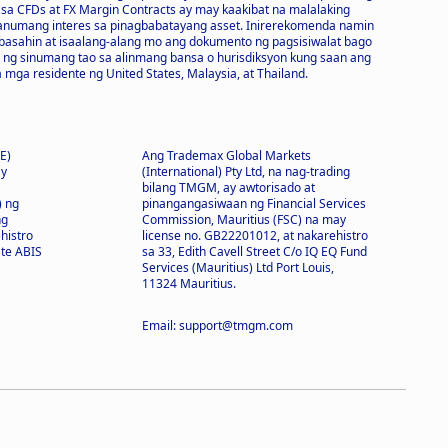
sa CFDs at FX Margin Contracts ay may kaakibat na malalaking
 anumang interes sa pinagbabatayang asset. Inirerekomenda namin
asahin at isaalang-alang mo ang dokumento ng pagsisiwalat bago
n ng sinumang tao sa alinmang bansa o hurisdiksyon kung saan ang
 mga residente ng United States, Malaysia, at Thailand.
E)
Ang Trademax Global Markets
ay
(International) Pty Ltd, na nag-trading
bilang TMGM, ay awtorisado at
) ng
pinangangasiwaan ng Financial Services
ng
Commission, Mauritius (FSC) na may
histro
license no. GB22201012, at nakarehistro
ate ABIS
sa 33, Edith Cavell Street C/o IQ EQ Fund
Services (Mauritius) Ltd Port Louis,
11324 Mauritius.
Email: support@tmgm.com