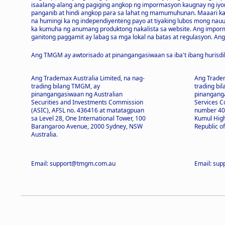
isaalang-alang ang pagiging angkop ng impormasyon kaugnay ng iyon
panganib at hindi angkop para sa lahat ng mamumuhunan. Maaari ka
na humingi ka ng independiyenteng payo at tiyaking lubos mong na
ka kumuha ng anumang produktong nakalista sa website. Ang impormas
ganitong paggamit ay labag sa mga lokal na batas at regulasyon. Ang 
Ang TMGM ay awtorisado at pinangangasiwaan sa iba't ibang hurisdi
Ang Trademax Australia Limited, na nag-
Ang Tradem
trading bilang TMGM, ay
trading bi
pinangangasiwaan ng Australian
pinanganga
Securities and Investments Commission
Services C
(ASIC), AFSL no. 436416 at matatagpuan
number 403
sa Level 28, One International Tower, 100
Kumul High
Barangaroo Avenue, 2000 Sydney, NSW
Republic o
Australia.
Email: support@tmgm.com.au
Email: su