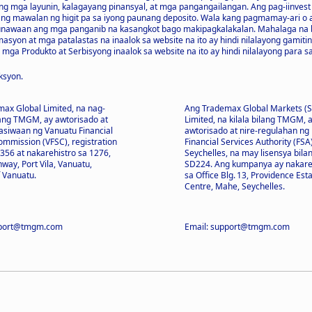
g mga layunin, kalagayang pinansyal, at mga pangangailangan. Ang pag-iinvest 
ng mawalan ng higit pa sa iyong paunang deposito. Wala kang pagmamay-ari o
uunawaan ang mga panganib na kasangkot bago makipagkalakalan. Mahalaga na b
yon at mga patalastas na inaalok sa website na ito ay hindi nilalayong gamiti
mga Produkto at Serbisyong inaalok sa website na ito ay hindi nilalayong para sa
ksyon.
ax Global Limited, na nag-
Ang Trademax Global Markets (S
lang TMGM, ay awtorisado at
Limited, na kilala bilang TMGM, 
siwaan ng Vanuatu Financial
awtorisado at nire-regulahan ng
ommission (VFSC), registration
Financial Services Authority (FSA
56 at nakarehistro sa 1276,
Seychelles, na may lisensya bila
way, Port Vila, Vanuatu,
SD224. Ang kumpanya ay nakare
f Vanuatu.
sa Office Blg. 13, Providence Est
Centre, Mahe, Seychelles.
pport@tmgm.com
Email: support@tmgm.com