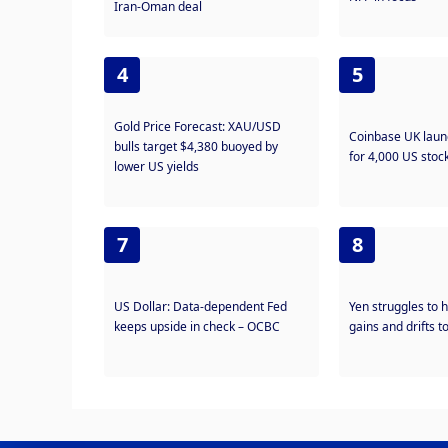
Iran-Oman deal
4
5
Gold Price Forecast: XAU/USD
Coinbase UK laun
bulls target $4,380 buoyed by
for 4,000 US stoc
lower US yields
7
8
US Dollar: Data-dependent Fed
Yen struggles to h
keeps upside in check – OCBC
gains and drifts 