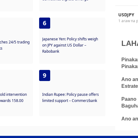
USDJPY
1 araw na 
6
Japanese Yen: Policy shifts weigh
LAH
ches 24/5 trading
on JPY against US Dollar –
ks
Rabobank
Pinaka
Pinaka
9
Ano an
Estrate
old intervention
Indian Rupee: Policy pause offers
Paano 
towards 158.00
limited support – Commerzbank
Baguha
Ano an