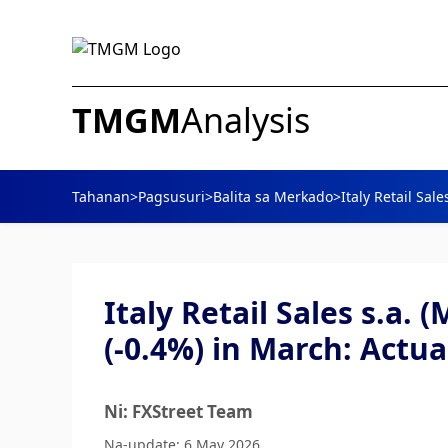
TMGM
Analysis
Tahanan
>
Pagsusuri
>
Balita sa Merkado
>
Italy Retail Sale
Italy Retail Sales s.a.
(-0.4%) in March: Actua
Ni: FXStreet Team
Na-update: 6 May 2026