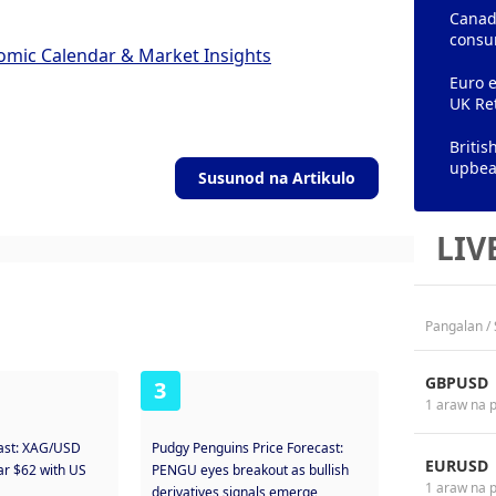
Canadi
consu
omic Calendar & Market Insights
Euro e
UK Ret
Briti
upbeat
Susunod na Artikulo
LIV
Pangalan /
GBPUSD
3
1 araw na 
cast: XAG/USD
Pudgy Penguins Price Forecast:
EURUSD
ear $62 with US
PENGU eyes breakout as bullish
1 araw na 
derivatives signals emerge