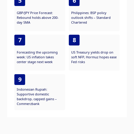
5
6
GBP/JPY Price Forecast:
Philippines: BSP policy
Rebound holds above 200-
outlook shifts – Standard
day SMA
Chartered
7
8
Forecasting the upcoming
US Treasury yields drop on
week: US inflation takes
soft NFP, Hormuz hopes ease
center stage next week
Fed risks
9
Indonesian Rupiah:
Supportive domestic
backdrop, capped gains –
Commerzbank