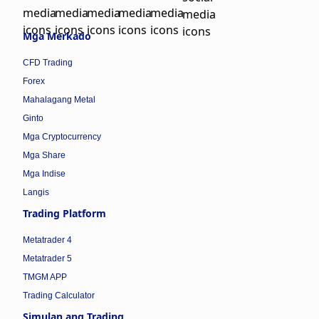
Mga Merkado
CFD Trading
Forex
Mahalagang Metal
Ginto
Mga Cryptocurrency
Mga Share
Mga Indise
Langis
Trading Platform
Metatrader 4
Metatrader 5
TMGM APP
Trading Calculator
Simulan ang Trading