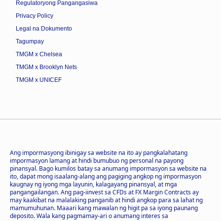
Regulatoryong Pangangasiwa
Privacy Policy
Legal na Dokumento
Tagumpay
TMGM x Chelsea
TMGM x Brooklyn Nets
TMGM x UNICEF
Ang impormasyong ibinigay sa website na ito ay pangkalahatang
impormasyon lamang at hindi bumubuo ng personal na payong
pinansyal. Bago kumilos batay sa anumang impormasyon sa website na
ito, dapat mong isaalang-alang ang pagiging angkop ng impormasyon
kaugnay ng iyong mga layunin, kalagayang pinansyal, at mga
pangangailangan. Ang pag-iinvest sa CFDs at FX Margin Contracts ay
may kaakibat na malalaking panganib at hindi angkop para sa lahat ng
mamumuhunan. Maaari kang mawalan ng higit pa sa iyong paunang
deposito. Wala kang pagmamay-ari o anumang interes sa