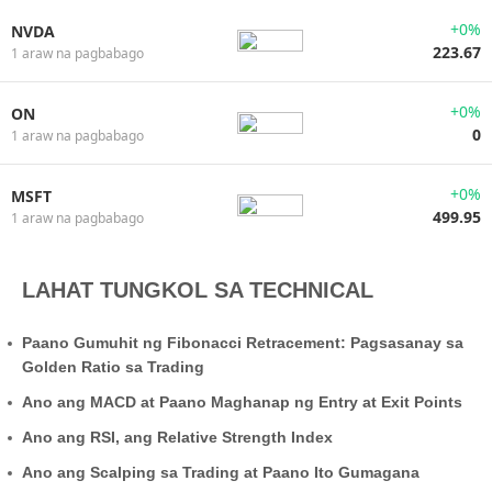
+0%
NVDA
223.67
1 araw na pagbabago
+0%
ON
0
1 araw na pagbabago
+0%
MSFT
499.95
1 araw na pagbabago
LAHAT TUNGKOL SA TECHNICAL
Paano Gumuhit ng Fibonacci Retracement: Pagsasanay sa
Golden Ratio sa Trading
Ano ang MACD at Paano Maghanap ng Entry at Exit Points
Ano ang RSI, ang Relative Strength Index
Ano ang Scalping sa Trading at Paano Ito Gumagana