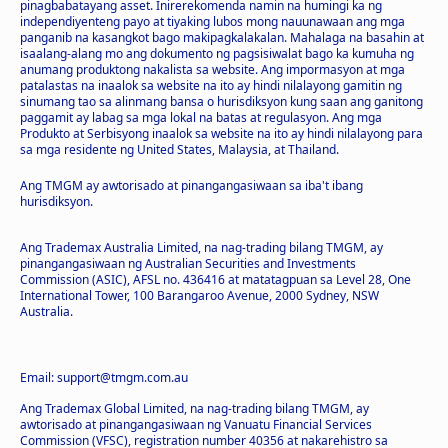
pinagbabatayang asset. Inirerekomenda namin na humingi ka ng
independiyenteng payo at tiyaking lubos mong nauunawaan ang mga
panganib na kasangkot bago makipagkalakalan. Mahalaga na basahin at
isaalang-alang mo ang dokumento ng pagsisiwalat bago ka kumuha ng
anumang produktong nakalista sa website. Ang impormasyon at mga
patalastas na inaalok sa website na ito ay hindi nilalayong gamitin ng
sinumang tao sa alinmang bansa o hurisdiksyon kung saan ang ganitong
paggamit ay labag sa mga lokal na batas at regulasyon. Ang mga
Produkto at Serbisyong inaalok sa website na ito ay hindi nilalayong para
sa mga residente ng United States, Malaysia, at Thailand.
Ang TMGM ay awtorisado at pinangangasiwaan sa iba't ibang
hurisdiksyon.
Ang Trademax Australia Limited, na nag-trading bilang TMGM, ay
pinangangasiwaan ng Australian Securities and Investments
Commission (ASIC), AFSL no. 436416 at matatagpuan sa Level 28, One
International Tower, 100 Barangaroo Avenue, 2000 Sydney, NSW
Australia.
Email: support@tmgm.com.au
Ang Trademax Global Limited, na nag-trading bilang TMGM, ay
awtorisado at pinangangasiwaan ng Vanuatu Financial Services
Commission (VFSC), registration number 40356 at nakarehistro sa