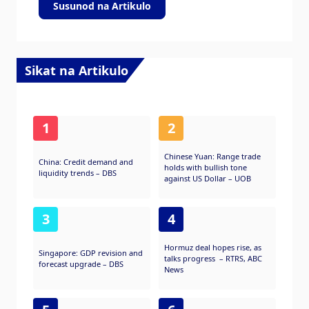
Susunod na Artikulo
Sikat na Artikulo
1
2
Chinese Yuan: Range trade
China: Credit demand and
holds with bullish tone
liquidity trends – DBS
against US Dollar – UOB
3
4
Hormuz deal hopes rise, as
Singapore: GDP revision and
talks progress – RTRS, ABC
forecast upgrade – DBS
News