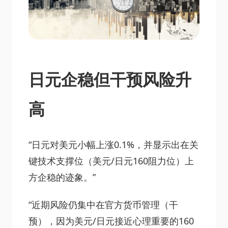
日元企稳但干预风险升
高
“日元对美元小幅上涨0.1%，并显示出在关
键技术支撑位（美元/日元160阻力位）上
方企稳的迹象。”
“近期风险仍集中在官方货币管理（干
预），因为美元/日元接近心理重要的160