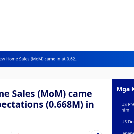
ew Home Sales (MoM) came in at 0.62...
Mga K
me Sales (MoM) came
pectations (0.668M) in
US Pre
him
US Dol
Japan