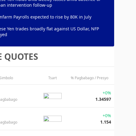
an intervention follow-up
farm Payrolls expected to rise by 80K in July
se Yen trades broadly flat against US Dollar, NFP
eyed
E QUOTES
 Simbolo
Tsart
% Pagbabago / Presyo
+0%
1.34597
pagbabago
+0%
1.154
pagbabago