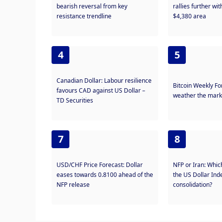
bearish reversal from key
rallies further wit
resistance trendline
$4,380 area
4
5
Canadian Dollar: Labour resilience
Bitcoin Weekly Fo
favours CAD against US Dollar –
weather the mark
TD Securities
7
8
USD/CHF Price Forecast: Dollar
NFP or Iran: Which
eases towards 0.8100 ahead of the
the US Dollar Inde
NFP release
consolidation?