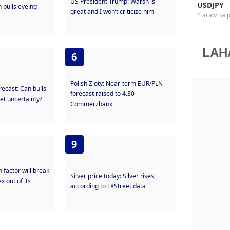
US President Trump: Warsh is
USDJPY
h bulls eyeing
great and I won’t criticize him
1 araw na 
LAH
6
Polish Zloty: Near-term EUR/PLN
recast: Can bulls
forecast raised to 4.30 –
et uncertainty?
Commerzbank
9
 factor will break
Silver price today: Silver rises,
x out of its
according to FXStreet data