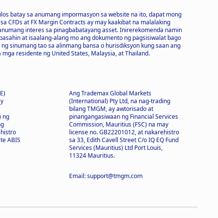
ilos batay sa anumang impormasyon sa website na ito, dapat mong
sa CFDs at FX Margin Contracts ay may kaakibat na malalaking
 anumang interes sa pinagbabatayang asset. Inirerekomenda namin
asahin at isaalang-alang mo ang dokumento ng pagsisiwalat bago
n ng sinumang tao sa alinmang bansa o hurisdiksyon kung saan ang
 mga residente ng United States, Malaysia, at Thailand.
E)
Ang Trademax Global Markets
ay
(International) Pty Ltd, na nag-trading
bilang TMGM, ay awtorisado at
) ng
pinangangasiwaan ng Financial Services
ng
Commission, Mauritius (FSC) na may
histro
license no. GB22201012, at nakarehistro
ate ABIS
sa 33, Edith Cavell Street C/o IQ EQ Fund
Services (Mauritius) Ltd Port Louis,
11324 Mauritius.
Email: support@tmgm.com