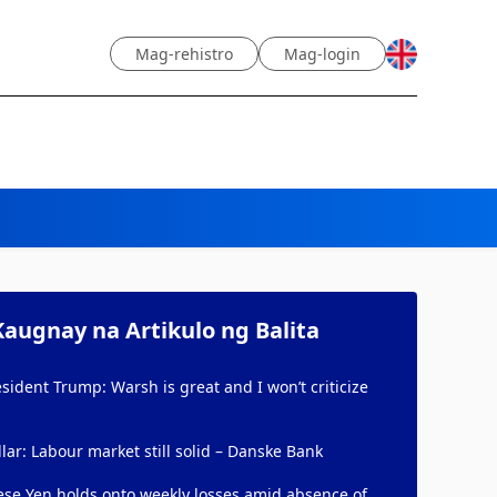
Mag-rehistro
Mag-login
augnay na Artikulo ng Balita
sident Trump: Warsh is great and I won’t criticize
lar: Labour market still solid – Danske Bank
ese Yen holds onto weekly losses amid absence of