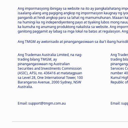
Ang impormasyong ibinigay sa website na ito ay pangkalahatang im
isaalang-alang ang pagiging angkop ng impormasyon kaugnay ng iyon
panganib at hindi angkop para sa lahat ng mamumuhunan. Maaari ka
na humingi ka ng independiyenteng payo at tiyaking lubos mong na
ka kumuha ng anumang produktong nakalista sa website. Ang impormas
ganitong paggamit ay labag sa mga lokal na batas at regulasyon. Ang 
Ang TMGM ay awtorisado at pinangangasiwaan sa iba't ibang hurisdi
Ang Trademax Australia Limited, na nag-
Ang Tradem
trading bilang TMGM, ay
trading bi
pinangangasiwaan ng Australian
pinanganga
Securities and Investments Commission
Services C
(ASIC), AFSL no. 436416 at matatagpuan
number 403
sa Level 28, One International Tower, 100
Kumul High
Barangaroo Avenue, 2000 Sydney, NSW
Republic o
Australia.
Email: support@tmgm.com.au
Email: su