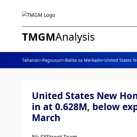
TMGM
Analysis
Tahanan
>
Pagsusuri
>
Balita sa Merkado
>
United States N
United States New Ho
in at 0.628M, below ex
March
Ni: FXStreet Team