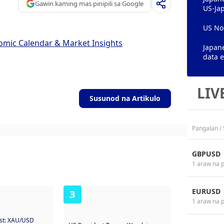
Gawin kaming mas pinipili sa Google
US-Jap
US Non
omic Calendar & Market Insights
Japane
data 
LIV
Susunod na Artikulo
Pangalan /
GBPUSD
1 araw na 
EURUSD
3
1 araw na 
ast: XAU/USD