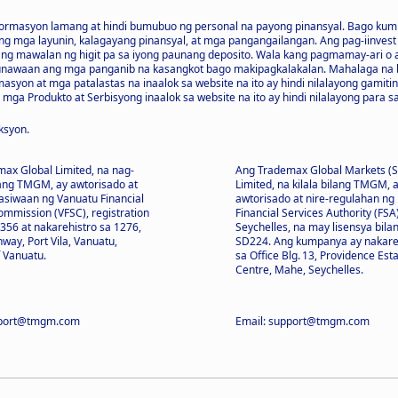
pormasyon lamang at hindi bumubuo ng personal na payong pinansyal. Bago kum
g mga layunin, kalagayang pinansyal, at mga pangangailangan. Ang pag-iinvest 
ng mawalan ng higit pa sa iyong paunang deposito. Wala kang pagmamay-ari o
uunawaan ang mga panganib na kasangkot bago makipagkalakalan. Mahalaga na b
yon at mga patalastas na inaalok sa website na ito ay hindi nilalayong gamiti
mga Produkto at Serbisyong inaalok sa website na ito ay hindi nilalayong para sa
ksyon.
ax Global Limited, na nag-
Ang Trademax Global Markets (S
lang TMGM, ay awtorisado at
Limited, na kilala bilang TMGM, 
siwaan ng Vanuatu Financial
awtorisado at nire-regulahan ng
ommission (VFSC), registration
Financial Services Authority (FSA
56 at nakarehistro sa 1276,
Seychelles, na may lisensya bila
way, Port Vila, Vanuatu,
SD224. Ang kumpanya ay nakare
f Vanuatu.
sa Office Blg. 13, Providence Est
Centre, Mahe, Seychelles.
pport@tmgm.com
Email: support@tmgm.com