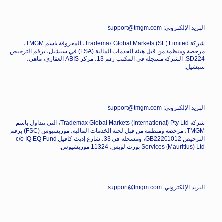
البريد الإلكتروني: support@tmgm.com
شركة Trademax Global Markets (SE) Limited، المعروفة باسم TMGM،
مرخصة ومنظمة من قبل هيئة الخدمات المالية (FSA) في سيشيل، برقم الترخيص
SD224. الشركة مسجلة في المكتب رقم 13، مركز ABIS العقاري، ماهي،
سيشيل.
البريد الإلكتروني: support@tmgm.com
شركة Trademax Global Markets (International) Pty Ltd، التي تتداول باسم
TMGM، مرخصة ومنظمة من قبل لجنة الخدمات المالية، موريشيوس (FSC) برقم
الترخيص GB22201012، ومسجلة في 33، شارع إديث كافيل c/o IQ EQ Fund
Services (Mauritius) Ltd بورت لويس، 11324 موريشيوس.
البريد الإلكتروني: support@tmgm.com