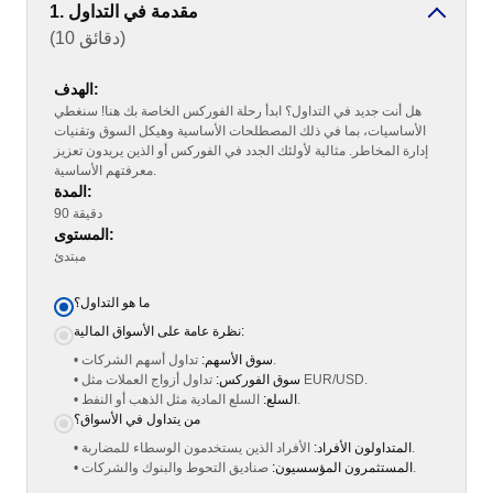
1. مقدمة في التداول
(10 دقائق)
الهدف:
هل أنت جديد في التداول؟ ابدأ رحلة الفوركس الخاصة بك هنا! سنغطي
الأساسيات، بما في ذلك المصطلحات الأساسية وهيكل السوق وتقنيات
إدارة المخاطر. مثالية لأولئك الجدد في الفوركس أو الذين يريدون تعزيز
معرفتهم الأساسية.
المدة:
90 دقيقة
المستوى:
مبتدئ
ما هو التداول؟
نظرة عامة على الأسواق المالية:
تداول أسهم الشركات.
سوق الأسهم:
•
تداول أزواج العملات مثل EUR/USD.
سوق الفوركس:
•
السلع المادية مثل الذهب أو النفط.
السلع:
•
من يتداول في الأسواق؟
الأفراد الذين يستخدمون الوسطاء للمضاربة.
المتداولون الأفراد:
•
صناديق التحوط والبنوك والشركات.
المستثمرون المؤسسيون:
•