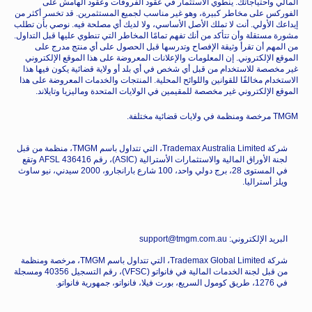
المالي واحتياجاتك. ينطوي الاستثمار في عقود الفروقات وعقود الهامش على
الفوركس على مخاطر كبيرة، وهو غير مناسب لجميع المستثمرين. قد تخسر أكثر من
إيداعك الأولي. أنت لا تملك الأصل الأساسي، ولا لديك أي مصلحة فيه. نوصي بأن تطلب
مشورة مستقلة وأن تتأكد من أنك تفهم تمامًا المخاطر التي تنطوي عليها قبل التداول.
من المهم أن تقرأ وثيقة الإفصاح وتدرسها قبل الحصول على أي منتج مدرج على
الموقع الإلكتروني. إن المعلومات والإعلانات المعروضة على هذا الموقع الإلكتروني
غير مخصصة للاستخدام من قبل أي شخص في أي بلد أو ولاية قضائية يكون فيها هذا
الاستخدام مخالفًا للقوانين واللوائح المحلية. المنتجات والخدمات المعروضة على هذا
الموقع الإلكتروني غير مخصصة للمقيمين في الولايات المتحدة وماليزيا وتايلاند.
TMGM مرخصة ومنظمة في ولايات قضائية مختلفة.
شركة Trademax Australia Limited، التي تتداول باسم TMGM، منظمة من قبل
لجنة الأوراق المالية والاستثمارات الأسترالية (ASIC)، رقم AFSL 436416 وتقع
في المستوى 28، برج دولي واحد، 100 شارع بارانجارو، 2000 سيدني، نيو ساوث
ويلز أستراليا.
البريد الإلكتروني: support@tmgm.com.au
شركة Trademax Global Limited، التي تتداول باسم TMGM، مرخصة ومنظمة
من قبل لجنة الخدمات المالية في فانواتو (VFSC)، رقم التسجيل 40356 ومسجلة
في 1276، طريق كومول السريع، بورت فيلا، فانواتو، جمهورية فانواتو.