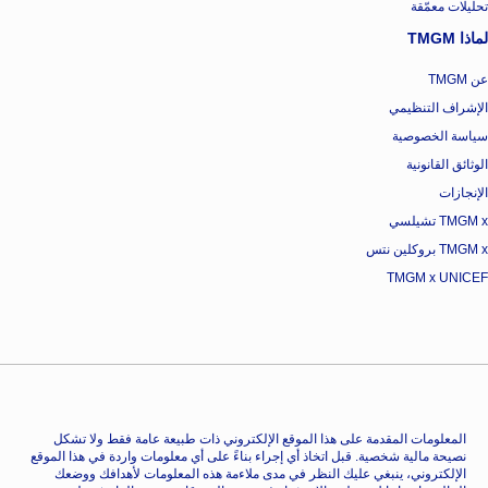
تحليلات معمّقة
لماذا TMGM
عن TMGM
الإشراف التنظيمي
سياسة الخصوصية
الوثائق القانونية
الإنجازات
TMGM x تشيلسي
TMGM x بروكلين نتس
TMGM x UNICEF
المعلومات المقدمة على هذا الموقع الإلكتروني ذات طبيعة عامة فقط ولا تشكل
نصيحة مالية شخصية. قبل اتخاذ أي إجراء بناءً على أي معلومات واردة في هذا الموقع
الإلكتروني، ينبغي عليك النظر في مدى ملاءمة هذه المعلومات لأهدافك ووضعك