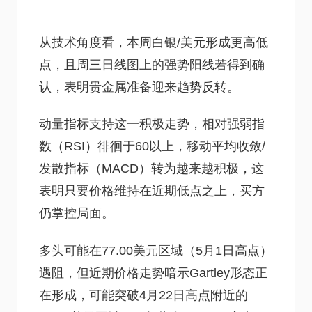
从技术角度看，本周白银/美元形成更高低
点，且周三日线图上的强势阳线若得到确
认，表明贵金属准备迎来趋势反转。
动量指标支持这一积极走势，相对强弱指
数（RSI）徘徊于60以上，移动平均收敛/
发散指标（MACD）转为越来越积极，这
表明只要价格维持在近期低点之上，买方
仍掌控局面。
多头可能在77.00美元区域（5月1日高点）
遇阻，但近期价格走势暗示Gartley形态正
在形成，可能突破4月22日高点附近的