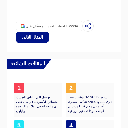
时，白银通常也会随之上涨，因为它们作为避
险资产的地位是相似的。黄金/白银比率显示
了等于一盎司黄金价值所需的白银盎司数，可
能有助于确定两种金属之间的相对估值。一些
اجعلنا الخيار المفضّل على Google
投资者可能认为高比率是白银被低估或黄金被
高估的一个指标。相反，较低的比率可能表明
المقال التالي
黄金相对于白银被低估了。
المقالات الشائعة
1
2
توقعات سعر NZD/USD: يستقر
يواصل الين الياباني التمسك
فوق مستوى 0.5860/أدنى مستوى
بخسائره الأسبوعية في ظل غياب
أسبوعي مع ترقب المشترين
أي متابعة لتدخل الولايات المتحدة
لبيانات الوظائف غير الزراعية
واليابان
الأمريكية NFP
3
4