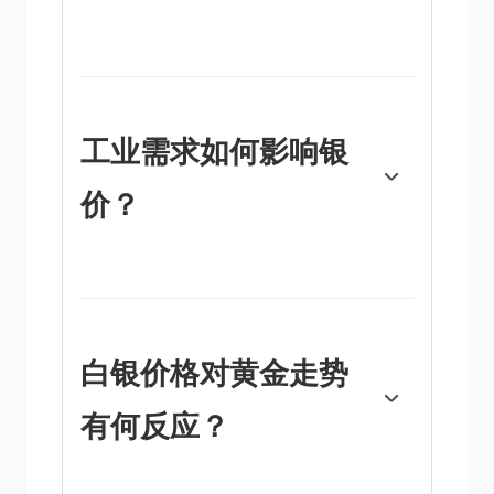
银价可能会受到多种因素的影响。地缘政治不
稳定或对经济深度衰退的担忧，可能使白银价
格因其避险地位而上涨，尽管其上涨幅度不及
黄金。作为一种无收益资产，白银往往会随着
利率的降低而上涨。它的变动还取决于美元
工业需求如何影响银
（USD）的表现，因为资产是以美元
（XAG/USD）定价的。美元走强往往会抑制
价？
银价上涨，而美元走弱则可能会推高银价。其
他因素，如投资需求、采矿供应（白银比黄金
丰富得多）和回收率也会影响价格。
银被广泛应用于工业，特别是在电子或太阳能
等领域，因为它是所有金属中导电性最高的金
属之一，比铜和金还要高。需求的激增可能会
提高价格，而需求的下降往往会降低价格。美
国、中国和印度经济的动态也可能导致价格波
白银价格对黄金走势
动：对于美国，尤其是中国，它们的大型工业
部门在各种工艺中使用白银；在印度，消费者
有何反应？
对黄金珠宝的需求也在决定金价方面发挥了关
键作用。
白银价格往往跟随黄金的走势。当金价上涨