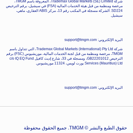
شركة Trademax Global Markets (SE) Limited، المعروفة باسم TMGM،
مرخصة ومنظمة من قبل هيئة الخدمات المالية (FSA) في سيشيل، برقم الترخيص
SD224. الشركة مسجلة في المكتب رقم 13، مركز ABIS العقاري، ماهي،
سيشيل.
البريد الإلكتروني: support@tmgm.com
شركة Trademax Global Markets (International) Pty Ltd، التي تتداول باسم
TMGM، مرخصة ومنظمة من قبل لجنة الخدمات المالية، موريشيوس (FSC) برقم
الترخيص GB22201012، ومسجلة في 33، شارع إديث كافيل c/o IQ EQ Fund
Services (Mauritius) Ltd بورت لويس، 11324 موريشيوس.
البريد الإلكتروني: support@tmgm.com
حقوق الطبع والنشر © TMGM. جميع الحقوق محفوظة