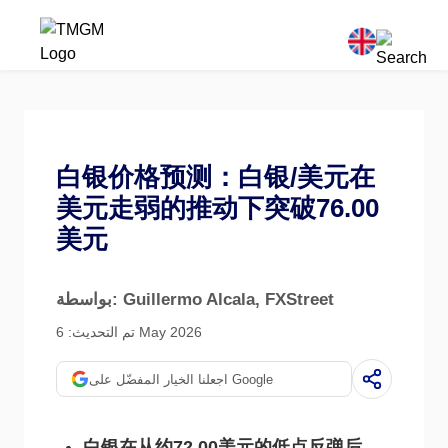
白银价格预测：白银/美元在
美元走弱的推动下突破76.00
美元
, FXStreet
بواسطة: Guillermo Alcala
تم التحديث: 6 May 2026
اجعلنا الخيار المفضّل على Google
白银在从约72.00美元的低点反弹后，