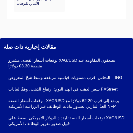
الألماني للتوقعات
مقالات إخبارية ذات صلة
توقعات أسعار الفضة: مشترو XAG/USD يضعفون المقاومة عند
منطقة 63.30 دولارًا
النحاس: قرب مستويات قياسية مرتفعة وسط شحّ المعروض – ING
سعر الذهب في الهند اليوم: ارتفاع الذهب، وفقًا لبيانات FXStreet
توقعات أسعار الفضة: XAG/USD يرتفع إلى قرب 62.20 دولارًا مع
العدّ التنازلي لصدور بيانات الوظائف غير الزراعية الأمريكية NFP
توقعات أسعار الفضة: ارتداد الدولار الأمريكي يضغط على XAG/USD
قبيل صدور تقرير الوظائف الأمريكي