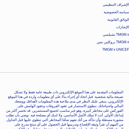
الإشراف التنظيمي
سياسة الخصوصية
الوثائق القانونية
الإنجازات
TMGM x تشيلسي
TMGM x بروكلين نتس
TMGM x UNICEF
المعلومات المقدمة على هذا الموقع الإلكتروني ذات طبيعة عامة فقط ولا تشكل
نصيحة مالية شخصية. قبل اتخاذ أي إجراء بناءً على أي معلومات واردة في هذا الموقع
الإلكتروني، ينبغي عليك النظر في مدى ملاءمة هذه المعلومات لأهدافك ووضعك
المالي واحتياجاتك. ينطوي الاستثمار في عقود الفروقات وعقود الهامش على
الفوركس على مخاطر كبيرة، وهو غير مناسب لجميع المستثمرين. قد تخسر أكثر من
إيداعك الأولي. أنت لا تملك الأصل الأساسي، ولا لديك أي مصلحة فيه. نوصي بأن تطلب
مشورة مستقلة وأن تتأكد من أنك تفهم تمامًا المخاطر التي تنطوي عليها قبل التداول.
من المهم أن تقرأ وثيقة الإفصاح وتدرسها قبل الحصول على أي منتج مدرج على