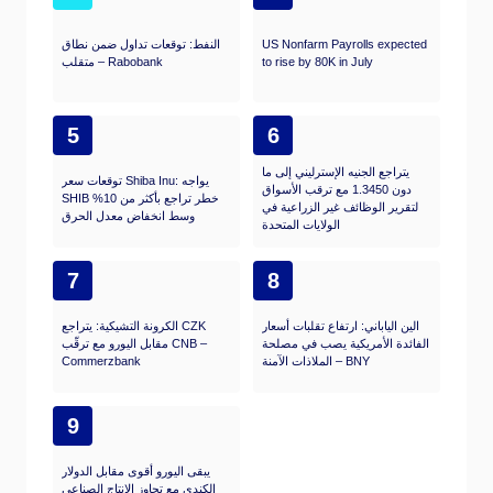
US Nonfarm Payrolls expected
النفط: توقعات تداول ضمن نطاق
to rise by 80K in July
متقلب – Rabobank
5
6
يتراجع الجنيه الإسترليني إلى ما
توقعات سعر Shiba Inu: يواجه
دون 1.3450 مع ترقب الأسواق
SHIB خطر تراجع بأكثر من 10%
لتقرير الوظائف غير الزراعية في
وسط انخفاض معدل الحرق
الولايات المتحدة
7
8
الين الياباني: ارتفاع تقلبات أسعار
الكرونة التشيكية: يتراجع CZK
الفائدة الأمريكية يصب في مصلحة
مقابل اليورو مع ترقّب CNB –
الملاذات الآمنة – BNY
Commerzbank
9
يبقى اليورو أقوى مقابل الدولار
الكندي مع تجاوز الإنتاج الصناعي