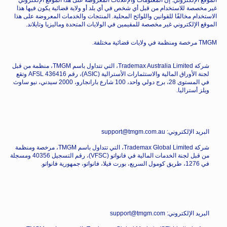
الموقع الإلكتروني. إن المعلومات والإعلانات المعروضة على هذا الموقع الإلكتروني
غير مخصصة للاستخدام من قبل أي شخص في أي بلد أو ولاية قضائية يكون فيها هذا
الاستخدام مخالفًا للقوانين واللوائح المحلية. المنتجات والخدمات المعروضة على هذا
الموقع الإلكتروني غير مخصصة للمقيمين في الولايات المتحدة وماليزيا وتايلاند.
TMGM مرخصة ومنظمة في ولايات قضائية مختلفة.
شركة Trademax Australia Limited، التي تتداول باسم TMGM، منظمة من قبل
لجنة الأوراق المالية والاستثمارات الأسترالية (ASIC)، رقم AFSL 436416 وتقع
في المستوى 28، برج دولي واحد، 100 شارع بارانجارو، 2000 سيدني، نيو ساوث
ويلز أستراليا.
البريد الإلكتروني: support@tmgm.com.au
شركة Trademax Global Limited، التي تتداول باسم TMGM، مرخصة ومنظمة
من قبل لجنة الخدمات المالية في فانواتو (VFSC)، رقم التسجيل 40356 ومسجلة
في 1276، طريق كومول السريع، بورت فيلا، فانواتو، جمهورية فانواتو.
البريد الإلكتروني: support@tmgm.com