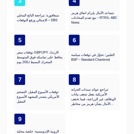
3
4
تتصاعد الآمال بإبرام اتفاق هرمز
سنغافورة: مراجعة الناتج المحلي
مع تقدم المحادثات – RTRS، ABC
الإجمالي ورفع التوقعات – DBS
News
5
6
توقعات سعر GBP/JPY: الارتداد
الفلبين: تحوّل في توقعات سياسة
يحافظ على تماسكه فوق المتوسط
BSP – Standard Chartered
المتحرك البسيط لـ200 يوم
7
8
تتراجع عوائد سندات الخزانة
توقعات الأسبوع المقبل: التضخم
الأمريكية بفعل ضعف بيانات
الأمريكي يتصدر المشهد الأسبوع
الوظائف غير الزراعية، فيما تخفف
المقبل
الآمال بشأن هرمز من مخاطر
الاحتياطي الفيدرالي
9
الروبية الإندونيسية: خلفية محلية