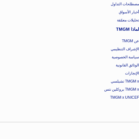
مصطلحات التداول
أخبار الأسواق
تحليلات معمّقة
لماذا TMGM
عن TMGM
الإشراف التنظيمي
سياسة الخصوصية
الوثائق القانونية
الإنجازات
TMGM x تشيلسي
TMGM x بروكلين نتس
TMGM x UNICEF