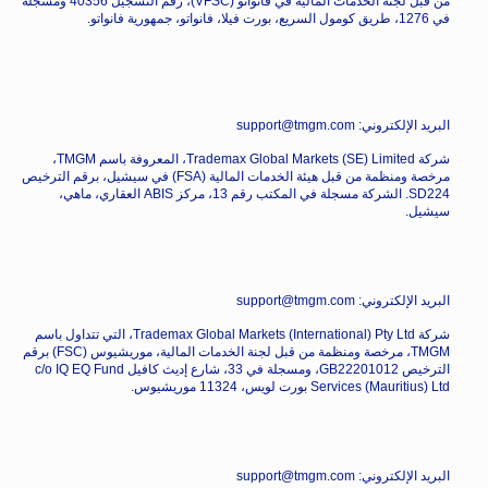
من قبل لجنة الخدمات المالية في فانواتو (VFSC)، رقم التسجيل 40356 ومسجلة
في 1276، طريق كومول السريع، بورت فيلا، فانواتو، جمهورية فانواتو.
البريد الإلكتروني: support@tmgm.com
شركة Trademax Global Markets (SE) Limited، المعروفة باسم TMGM،
مرخصة ومنظمة من قبل هيئة الخدمات المالية (FSA) في سيشيل، برقم الترخيص
SD224. الشركة مسجلة في المكتب رقم 13، مركز ABIS العقاري، ماهي،
سيشيل.
البريد الإلكتروني: support@tmgm.com
شركة Trademax Global Markets (International) Pty Ltd، التي تتداول باسم
TMGM، مرخصة ومنظمة من قبل لجنة الخدمات المالية، موريشيوس (FSC) برقم
الترخيص GB22201012، ومسجلة في 33، شارع إديث كافيل c/o IQ EQ Fund
Services (Mauritius) Ltd بورت لويس، 11324 موريشيوس.
البريد الإلكتروني: support@tmgm.com