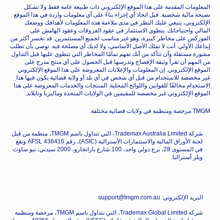
المعلومات المقدمة على هذا الموقع الإلكتروني ذات طبيعة عامة فقط ولا تشكل
نصيحة مالية شخصية. قبل اتخاذ أي إجراء بناءً على أي معلومات واردة في هذا الموقع
الإلكتروني، ينبغي عليك النظر في مدى ملاءمة هذه المعلومات لأهدافك ووضعك
المالي واحتياجاتك. ينطوي الاستثمار في عقود الفروقات وعقود الهامش على
الفوركس على مخاطر كبيرة، وهو غير مناسب لجميع المستثمرين. قد تخسر أكثر من
إيداعك الأولي. أنت لا تملك الأصل الأساسي، ولا لديك أي مصلحة فيه. نوصي بأن تطلب
مشورة مستقلة وأن تتأكد من أنك تفهم تمامًا المخاطر التي تنطوي عليها قبل التداول.
من المهم أن تقرأ وثيقة الإفصاح وتدرسها قبل الحصول على أي منتج مدرج على
الموقع الإلكتروني. إن المعلومات والإعلانات المعروضة على هذا الموقع الإلكتروني
غير مخصصة للاستخدام من قبل أي شخص في أي بلد أو ولاية قضائية يكون فيها هذا
الاستخدام مخالفًا للقوانين واللوائح المحلية. المنتجات والخدمات المعروضة على هذا
الموقع الإلكتروني غير مخصصة للمقيمين في الولايات المتحدة وماليزيا وتايلاند.
TMGM مرخصة ومنظمة في ولايات قضائية مختلفة.
شركة Trademax Australia Limited، التي تتداول باسم TMGM، منظمة من قبل
لجنة الأوراق المالية والاستثمارات الأسترالية (ASIC)، رقم AFSL 436416 وتقع
في المستوى 28، برج دولي واحد، 100 شارع بارانجارو، 2000 سيدني، نيو ساوث
ويلز أستراليا.
البريد الإلكتروني: support@tmgm.com.au
شركة Trademax Global Limited، التي تتداول باسم TMGM، مرخصة ومنظمة