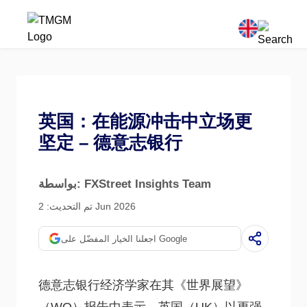
英国：在能源冲击中立场更
坚定 – 德意志银行
بواسطة: FXStreet Insights Team
تم التحديث: 2 Jun 2026
اجعلنا الخيار المفضّل على Google
德意志银行经济学家在其《世界展望》