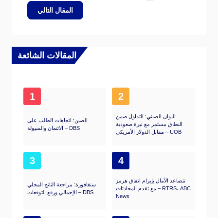
المقال التالي
المقالات الشائعة
1
2
اليوان الصيني: التداول ضمن
الصين: اتجاهات الطلب على
النطاق مستمر مع نبرة صعودية
الائتمان والسيولة – DBS
مقابل الدولار الأمريكي – UOB
3
4
تتصاعد الآمال بإبرام اتفاق هرمز
سنغافورة: مراجعة الناتج المحلي
مع تقدم المحادثات – RTRS، ABC
الإجمالي ورفع التوقعات – DBS
News