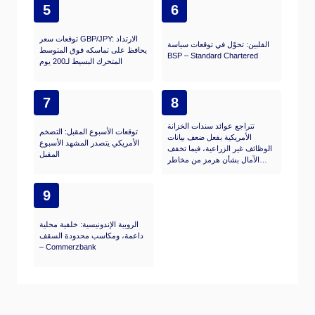
5
6
توقعات سعر GBP/JPY: الارتداد
الفلبين: تحوّل في توقعات سياسة
يحافظ على تماسكه فوق المتوسط
BSP – Standard Chartered
المتحرك البسيط لـ200 يوم
7
8
تتراجع عوائد سندات الخزانة
توقعات الأسبوع المقبل: التضخم
الأمريكية بفعل ضعف بيانات
الأمريكي يتصدر المشهد الأسبوع
الوظائف غير الزراعية، فيما تخفف
المقبل
الآمال بشأن هرمز من مخاطر
الاحتياطي الفيدرالي
9
الروبية الإندونيسية: خلفية محلية
داعمة، ومكاسب محدودة السقف
– Commerzbank