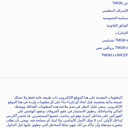
عن TMGM
الإشراف التنظيمي
سياسة الخصوصية
الوثائق القانونية
الإنجازات
TMGM x تشيلسي
TMGM x بروكلين نتس
TMGM x UNICEF
المعلومات المقدمة على هذا الموقع الإلكتروني ذات طبيعة عامة فقط ولا تشكل
نصيحة مالية شخصية. قبل اتخاذ أي إجراء بناءً على أي معلومات واردة في هذا الموقع
الإلكتروني، ينبغي عليك النظر في مدى ملاءمة هذه المعلومات لأهدافك ووضعك
المالي واحتياجاتك. ينطوي الاستثمار في عقود الفروقات وعقود الهامش على
الفوركس على مخاطر كبيرة، وهو غير مناسب لجميع المستثمرين. قد تخسر أكثر من
إيداعك الأولي. أنت لا تملك الأصل الأساسي، ولا لديك أي مصلحة فيه. نوصي بأن تطلب
مشورة مستقلة وأن تتأكد من أنك تفهم تمامًا المخاطر التي تنطوي عليها قبل التداول.