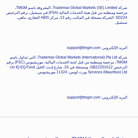
شركة Trademax Global Markets (SE) Limited، المعروفة باسم TMGM،
مرخصة ومنظمة من قبل هيئة الخدمات المالية (FSA) في سيشيل، برقم الترخيص
SD224. الشركة مسجلة في المكتب رقم 13، مركز ABIS العقاري، ماهي،
سيشيل.
البريد الإلكتروني: support@tmgm.com
شركة Trademax Global Markets (International) Pty Ltd، التي تتداول باسم
TMGM، مرخصة ومنظمة من قبل لجنة الخدمات المالية، موريشيوس (FSC) برقم
الترخيص GB22201012، ومسجلة في 33، شارع إديث كافيل c/o IQ EQ Fund
Services (Mauritius) Ltd بورت لويس، 11324 موريشيوس.
البريد الإلكتروني: support@tmgm.com