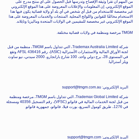
من المهم أن تقرأ وثيقة الإفصاح وتدرسها قبل الحصول على أي منتج مدرج على
الموقع الإلكتروني. إن المعلومات والإعلانات المعروضة على هذا الموقع الإلكتروني
غير مخصصة للاستخدام من قبل أي شخص في أي بلد أو ولاية قضائية يكون فيها هذا
الاستخدام مخالفًا للقوانين واللوائح المحلية. المنتجات والخدمات المعروضة على هذا
الموقع الإلكتروني غير مخصصة للمقيمين في الولايات المتحدة وماليزيا وتايلاند.
TMGM مرخصة ومنظمة في ولايات قضائية مختلفة.
شركة Trademax Australia Limited، التي تتداول باسم TMGM، منظمة من قبل
لجنة الأوراق المالية والاستثمارات الأسترالية (ASIC)، رقم AFSL 436416 وتقع
في المستوى 28، برج دولي واحد، 100 شارع بارانجارو، 2000 سيدني، نيو ساوث
ويلز أستراليا.
البريد الإلكتروني: support@tmgm.com.au
شركة Trademax Global Limited، التي تتداول باسم TMGM، مرخصة ومنظمة
من قبل لجنة الخدمات المالية في فانواتو (VFSC)، رقم التسجيل 40356 ومسجلة
في 1276، طريق كومول السريع، بورت فيلا، فانواتو، جمهورية فانواتو.
البريد الإلكتروني: support@tmgm.com