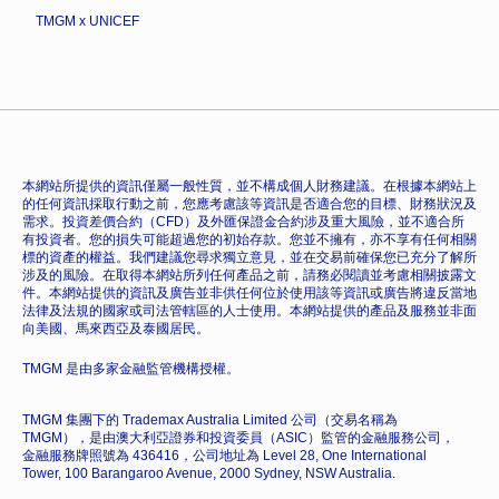
TMGM x UNICEF
本網站所提供的資訊僅屬一般性質，並不構成個人財務建議。在根據本網站上
的任何資訊採取行動之前，您應考慮該等資訊是否適合您的目標、財務狀況及
需求。投資差價合約（CFD）及外匯保證金合約涉及重大風險，並不適合所
有投資者。您的損失可能超過您的初始存款。您並不擁有，亦不享有任何相關
標的資產的權益。我們建議您尋求獨立意見，並在交易前確保您已充分了解所
涉及的風險。在取得本網站所列任何產品之前，請務必閱讀並考慮相關披露文
件。本網站提供的資訊及廣告並非供任何位於使用該等資訊或廣告將違反當地
法律及法規的國家或司法管轄區的人士使用。本網站提供的產品及服務並非面
向美國、馬來西亞及泰國居民。
TMGM 是由多家金融監管機構授權。
TMGM 集團下的 Trademax Australia Limited 公司（交易名稱為
TMGM），是由澳大利亞證券和投資委員（ASIC）監管的金融服務公司，
金融服務牌照號為 436416，公司地址為 Level 28, One International
Tower, 100 Barangaroo Avenue, 2000 Sydney, NSW Australia.