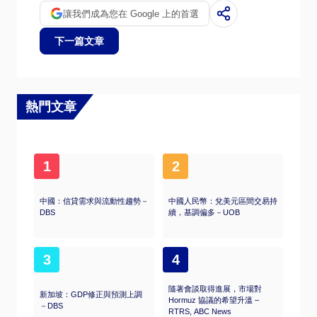
讓我們成為您在 Google 上的首選
下一篇文章
熱門文章
1
2
中國：信貸需求與流動性趨勢－
中國人民幣：兌美元區間交易持
DBS
續，基調偏多－UOB
3
4
隨著會談取得進展，市場對
新加坡：GDP修正與預測上調
Hormuz 協議的希望升溫 –
－DBS
RTRS, ABC News