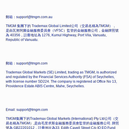
郵箱：support@tmgm.com.au
TMGM 集團下的 Trademax Global Limited公司（交易名稱為TMGM），
是由瓦努阿圖金融服務委員會（VFSC）監管的金融服務公司，金融牌照號
為 40356，註冊地址為 1276, Kumul Highway, Port Vila, Vanuatu,
Republic of Vanuatu.
郵箱：support@tmgm.com
Trademax Global Markets (SE) Limited, trading as TMGM, is authorized
and regulated by the Financial Services Authority (FSA) of Seychelles,
with license number SD224. The company is registered at Office No 13,
Providence Estate ABIS Centre, Mahe, Seychelles.
Email: support@tmgm.com
TMGM集團下的Trademax Global Markets (International) Pty Ltd公司（交
易名稱為TMGM）,是由毛里求斯金融服務委員會監管的金融服務公司. 牌照
號為 GB22201012，註冊地址為33, Edith Cavell Street C/o IQ EQ Fund