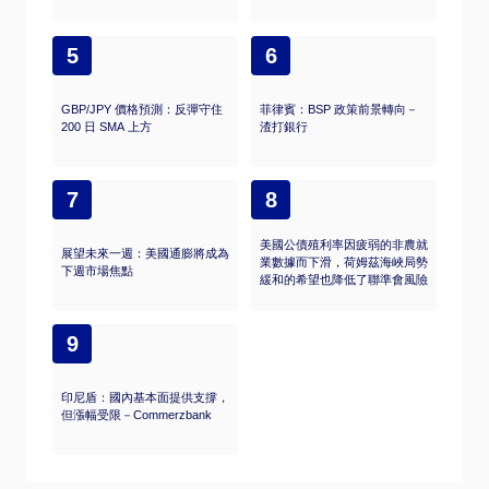
5
6
GBP/JPY 價格預測：反彈守住
菲律賓：BSP 政策前景轉向－
200 日 SMA 上方
渣打銀行
7
8
美國公債殖利率因疲弱的非農就
展望未來一週：美國通膨將成為
業數據而下滑，荷姆茲海峽局勢
下週市場焦點
緩和的希望也降低了聯準會風險
9
印尼盾：國內基本面提供支撐，
但漲幅受限－Commerzbank