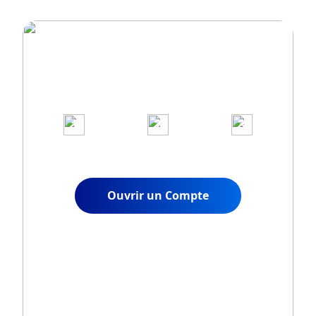
Rejoignez plus de 1 000 000 de
clients sur notre plateforme de
trading primée
1
2
3
Demander un Compte
Alimenter Votre
Commencer à Trader
Réel
Compte
Instantanément
Ouvrir un Compte