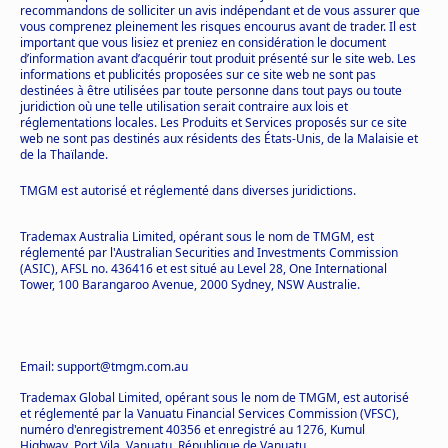
recommandons de solliciter un avis indépendant et de vous assurer que
vous comprenez pleinement les risques encourus avant de trader. Il est
important que vous lisiez et preniez en considération le document
d’information avant d’acquérir tout produit présenté sur le site web. Les
informations et publicités proposées sur ce site web ne sont pas
destinées à être utilisées par toute personne dans tout pays ou toute
juridiction où une telle utilisation serait contraire aux lois et
réglementations locales. Les Produits et Services proposés sur ce site
web ne sont pas destinés aux résidents des États-Unis, de la Malaisie et
de la Thaïlande.
TMGM est autorisé et réglementé dans diverses juridictions.
Trademax Australia Limited, opérant sous le nom de TMGM, est
réglementé par l'Australian Securities and Investments Commission
(ASIC), AFSL no. 436416 et est situé au Level 28, One International
Tower, 100 Barangaroo Avenue, 2000 Sydney, NSW Australie.
Email: support@tmgm.com.au
Trademax Global Limited, opérant sous le nom de TMGM, est autorisé
et réglementé par la Vanuatu Financial Services Commission (VFSC),
numéro d'enregistrement 40356 et enregistré au 1276, Kumul
Highway, Port Vila, Vanuatu, République de Vanuatu.