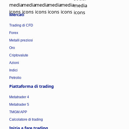
Mercati
Trading di CFD
Forex
Metalli preziosi
Oro
Criptovalute
Azioni
Indici
Petrolio
Piattaforma di trading
Metatrader 4
Metatrader 5
TMGM APP
Calcolatore di trading
Inizia a fare trading