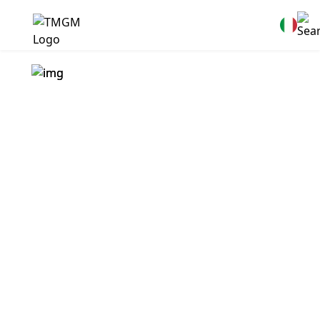
TMGM sostiene
l'UNICEF Australia
negli
interventi umanitari
di recupero
a Gaza
TMGM è sostenitore di contributi di emergenza per UNICEF
Australia e ha fornito una donazione per sostenere le urgenti
esigenze umanitarie nella Striscia di Gaza.