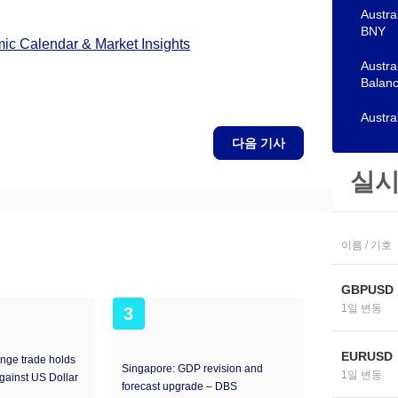
Austral
BNY
c Calendar & Market Insights
Austra
Balanc
Austra
다음 기사
실시
이름 / 기호
GBPUSD
1일 변동
3
EURUSD
nge trade holds
Singapore: GDP revision and
1일 변동
against US Dollar
forecast upgrade – DBS