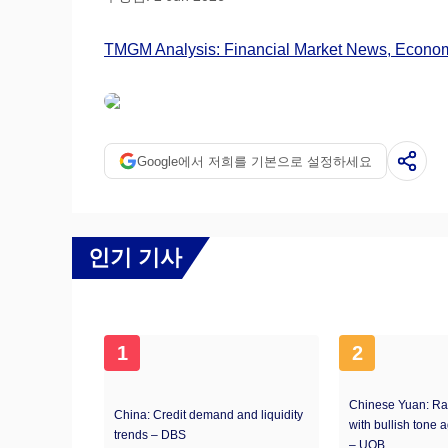
TMGM Analysis: Financial Market News, Economi
Google에서 저희를 기본으로 설정하세요
인기 기사
1
2
Chinese Yuan: Ra
China: Credit demand and liquidity
with bullish tone 
trends – DBS
– UOB