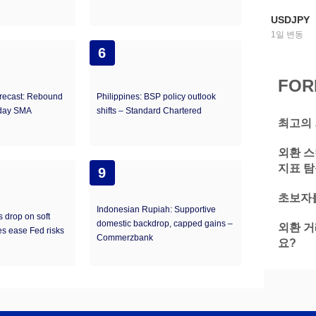
USDJPY
1일 변동
6
FOR
recast: Rebound
Philippines: BSP policy outlook
-day SMA
shifts – Standard Chartered
최고의 
외환 스
지표 
9
초보자를
Indonesian Rupiah: Supportive
s drop on soft
domestic backdrop, capped gains –
외환 거
s ease Fed risks
Commerzbank
요?