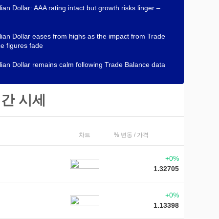
ian Dollar: AAA rating intact but growth risks linger –
lian Dollar eases from highs as the impact from Trade
e figures fade
lian Dollar remains calm following Trade Balance data
간 시세
차트
% 변동 / 가격
+0%
1.32705
+0%
1.13398