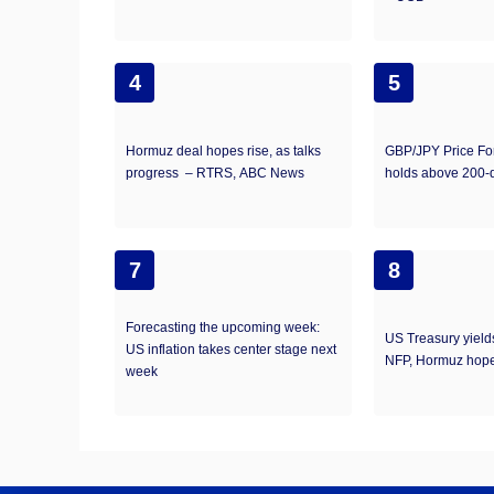
4
5
Hormuz deal hopes rise, as talks
GBP/JPY Price Fo
progress – RTRS, ABC News
holds above 200
7
8
Forecasting the upcoming week:
US Treasury yield
US inflation takes center stage next
NFP, Hormuz hope
week