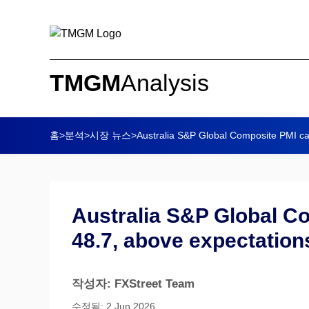
TMGM
Analysis
홈
>
분석
>
시장 뉴스
>
Australia S&P Global Composite PMI cam
Australia S&P Global C
48.7, above expectations
작성자: FXStreet Team
수정됨: 2 Jun 2026