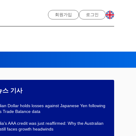
회원가입
로그인
뉴스 기사
lian Dollar holds losses against Japanese Yen following
s Trade Balance data
lia's AAA credit was just reaffirmed: Why the Australian
 still faces growth headwinds