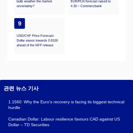
bulls weather the market
EUR/PLN forecast raised to
uncertainty?
4.30 – Commerzbank
9
USD/CHF Price Forecast:
Dollar eases towards 0.8100
ahead of the NFP release
관련 뉴스 기사
1.1560: Why the Euro's recovery is facing its biggest technical
hurdle
Canadian Dollar: Labour resilience favours CAD against US
Dollar – TD Securities