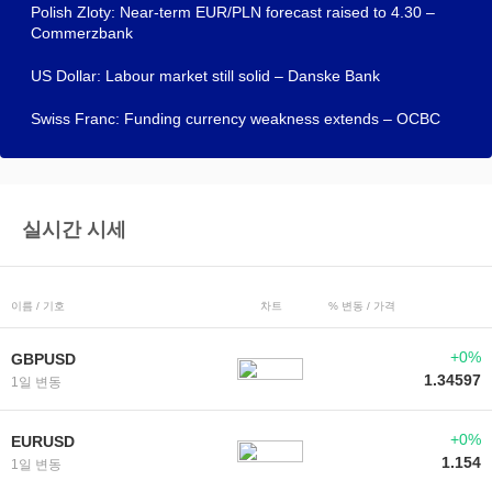
Polish Zloty: Near-term EUR/PLN forecast raised to 4.30 –
Commerzbank
US Dollar: Labour market still solid – Danske Bank
Swiss Franc: Funding currency weakness extends – OCBC
실시간 시세
이름 / 기호
차트
% 변동 / 가격
+0%
GBPUSD
1.34597
1일 변동
+0%
EURUSD
1.154
1일 변동