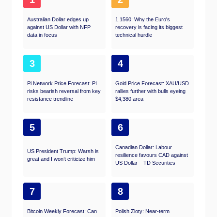
Australian Dollar edges up
1.1560: Why the Euro's
against US Dollar with NFP
recovery is facing its biggest
data in focus
technical hurdle
3
4
Pi Network Price Forecast: PI
Gold Price Forecast: XAU/USD
risks bearish reversal from key
rallies further with bulls eyeing
resistance trendline
$4,380 area
5
6
Canadian Dollar: Labour
US President Trump: Warsh is
resilience favours CAD against
great and I won’t criticize him
US Dollar – TD Securities
7
8
Bitcoin Weekly Forecast: Can
Polish Zloty: Near-term