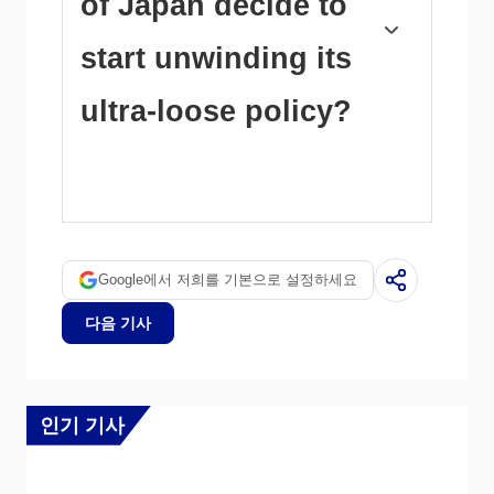
of Japan decide to
inflation. The BoJ’s policy led to a widening
differential with other currencies, dragging
down the value of the Yen. This trend partly
start unwinding its
reversed in 2024, when the BoJ decided to
abandon its ultra-loose policy stance.
ultra-loose policy?
A weaker Yen and the spike in global energy
prices led to an increase in Japanese inflation,
which exceeded the BoJ’s 2% target. The
prospect of rising salaries in the country – a
key element fuelling inflation – also contributed
Google에서 저희를 기본으로 설정하세요
to the move.
다음 기사
인기 기사