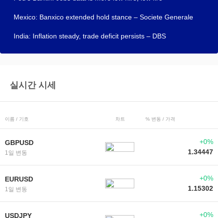
Mexico: Banxico extended hold stance – Societe Generale
India: Inflation steady, trade deficit persists – DBS
실시간 시세
이름 / 기호
차트
% 변동 / 가격
+0%
GBPUSD
1.34447
1일 변동
+0%
EURUSD
1.15302
1일 변동
+0%
USDJPY