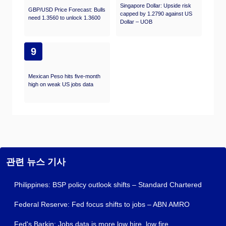
Singapore Dollar: Upside risk
GBP/USD Price Forecast: Bulls
capped by 1.2790 against US
need 1.3560 to unlock 1.3600
Dollar – UOB
9
Mexican Peso hits five-month
high on weak US jobs data
관련 뉴스 기사
Philippines: BSP policy outlook shifts – Standard Chartered
Federal Reserve: Fed focus shifts to jobs – ABN AMRO
Fed's Barkin: Jobs data is more low hire, low fire