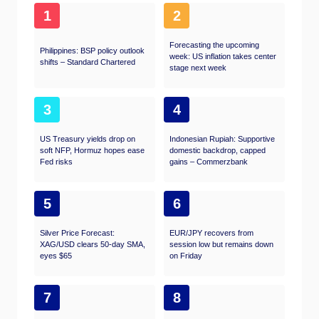
1
2
Forecasting the upcoming
Philippines: BSP policy outlook
week: US inflation takes center
shifts – Standard Chartered
stage next week
3
4
US Treasury yields drop on
Indonesian Rupiah: Supportive
soft NFP, Hormuz hopes ease
domestic backdrop, capped
Fed risks
gains – Commerzbank
5
6
Silver Price Forecast:
EUR/JPY recovers from
XAG/USD clears 50-day SMA,
session low but remains down
eyes $65
on Friday
7
8