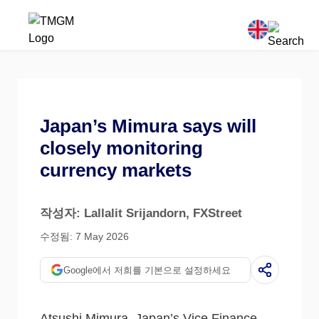
Japan’s Mimura says will
closely monitoring
currency markets
작성자: Lallalit Srijandorn
, FXStreet
수정됨: 7 May 2026
Google에서 저희를 기본으로 설정하세요
Atsushi Mimura, Japan’s Vice Finance