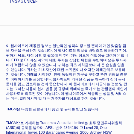
TMGM x UNICEF
이 웹사이트에 제공된 정보는 일반적인 성격의 정보일 뿐이며 개인 맞춤형 금
융 자문을 구성하지 않습니다. 이 웹사이트의 정보를 바탕으로 행동하기 전에,
귀하의 목표, 재정 상황 및 필요에 비추어 해당 정보의 적합성을 고려해야 합니
다. CFD 및 FX 마진 계약에 대한 투자는 상당한 위험을 수반하며 모든 투자자
에게 적합하지 않을 수 있습니다. 귀하는 최초 예치금보다 더 큰 손실을 입을
수 있습니다. 귀하는 기초자산에 대한 소유권이나 어떠한 이해관계도 보유하
지 않습니다. 거래를 시작하기 전에 독립적인 자문을 구하고 관련 위험을 충분
히 이해하시기를 권장합니다. 웹사이트에 기재된 상품을 취득하기 전에 공시
문서를 읽고 검토하는 것이 중요합니다. 이 웹사이트에서 제공되는 정보 및 광
고는 그러한 사용이 현지 법률 및 규정에 위배되는 국가 또는 관할권의 개인이
사용하도록 의도된 것이 아닙니다. 이 웹사이트에서 제공되는 상품 및 서비스
는 미국, 말레이시아 및 태국 거주자를 대상으로 하지 않습니다.
TMGM은 다양한 관할권에서 승인 및 규제를 받고 있습니다.
TMGM으로 거래하는 Trademax Australia Limited는 호주 증권투자위원회
(ASIC)의 규제를 받으며, AFSL 번호 436416이고 Level 28, One
International Tower, 100 Barangaroo Avenue, 2000 Sydney, NSW