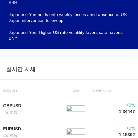
BBH
Japanese Yen holds onto weekly losses amid absence of US-
Japan intervention follow-up
Japanese Yen: Higher US rate volatility favors safe havens –
BNY
실시간 시세
이름 / 기호
차트
% 변동 / 가격
+0%
GBPUSD
1.34447
1일 변동
+0%
EURUSD
1.15302
1일 변동