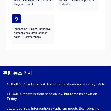
week: US inflation takes center
soft NFP, Hormuz hopes ease
stage next week
Fed risks
9
Indonesian Rupiah: Supportive
domestic backdrop, capped
gains – Commerzbank
관련 뉴스 기사
GBP/JPY Price Forecast: Rebound holds above 200-day SMA
EUR/JPY recovers from session low but remains down on
Friday
Japanese Yen: Intervention skepticism meets BoJ repricing –