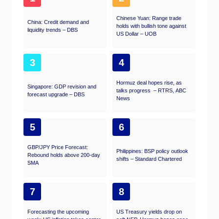
Chinese Yuan: Range trade
China: Credit demand and
holds with bullish tone against
liquidity trends – DBS
US Dollar – UOB
3
4
Hormuz deal hopes rise, as
Singapore: GDP revision and
talks progress – RTRS, ABC
forecast upgrade – DBS
News
5
6
GBP/JPY Price Forecast:
Philippines: BSP policy outlook
Rebound holds above 200-day
shifts – Standard Chartered
SMA
7
8
Forecasting the upcoming
US Treasury yields drop on