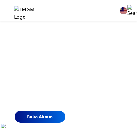
Berita Syarikat
Kekal dikemas kini dengan berita dan
perkembangan terkini dari TMGM. Temui
pencapaian, perkongsian, dan wawasan industri
kami.
Buka Akaun
Cuba Demo Percuma