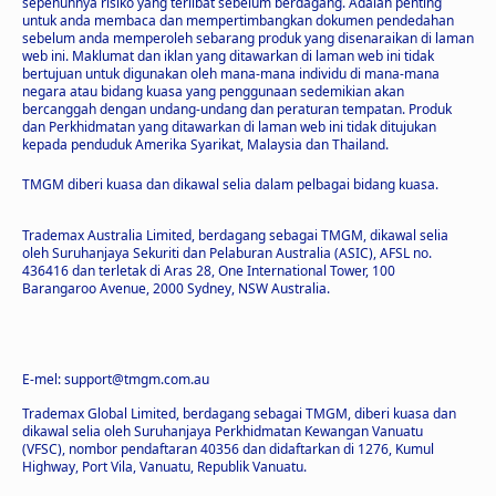
sepenuhnya risiko yang terlibat sebelum berdagang. Adalah penting
untuk anda membaca dan mempertimbangkan dokumen pendedahan
sebelum anda memperoleh sebarang produk yang disenaraikan di laman
web ini. Maklumat dan iklan yang ditawarkan di laman web ini tidak
bertujuan untuk digunakan oleh mana-mana individu di mana-mana
negara atau bidang kuasa yang penggunaan sedemikian akan
bercanggah dengan undang-undang dan peraturan tempatan. Produk
dan Perkhidmatan yang ditawarkan di laman web ini tidak ditujukan
kepada penduduk Amerika Syarikat, Malaysia dan Thailand.
TMGM diberi kuasa dan dikawal selia dalam pelbagai bidang kuasa.
Trademax Australia Limited, berdagang sebagai TMGM, dikawal selia
oleh Suruhanjaya Sekuriti dan Pelaburan Australia (ASIC), AFSL no.
436416 dan terletak di Aras 28, One International Tower, 100
Barangaroo Avenue, 2000 Sydney, NSW Australia.
E-mel: support@tmgm.com.au
Trademax Global Limited, berdagang sebagai TMGM, diberi kuasa dan
dikawal selia oleh Suruhanjaya Perkhidmatan Kewangan Vanuatu
(VFSC), nombor pendaftaran 40356 dan didaftarkan di 1276, Kumul
Highway, Port Vila, Vanuatu, Republik Vanuatu.