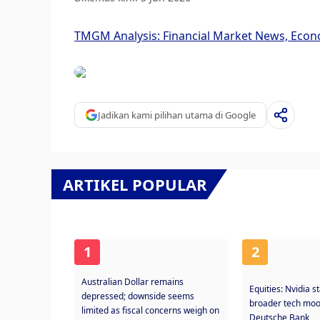
TMGM Analysis: Financial Market News, Econ
Jadikan kami pilihan utama di Google
ARTIKEL POPULAR
1
2
Australian Dollar remains
Equities: Nvidia s
depressed; downside seems
broader tech moo
limited as fiscal concerns weigh on
Deutsche Bank