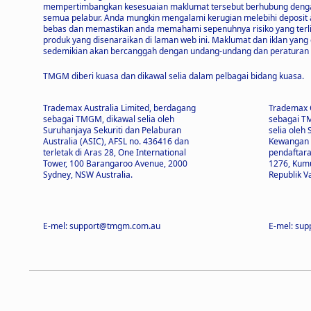
mempertimbangkan kesesuaian maklumat tersebut berhubung dengan o
semua pelabur. Anda mungkin mengalami kerugian melebihi deposit 
bebas dan memastikan anda memahami sepenuhnya risiko yang te
produk yang disenaraikan di laman web ini. Maklumat dan iklan yan
sedemikian akan bercanggah dengan undang-undang dan peraturan te
TMGM diberi kuasa dan dikawal selia dalam pelbagai bidang kuasa.
Trademax Australia Limited, berdagang
Trademax G
sebagai TMGM, dikawal selia oleh
sebagai TM
Suruhanjaya Sekuriti dan Pelaburan
selia oleh
Australia (ASIC), AFSL no. 436416 dan
Kewangan 
terletak di Aras 28, One International
pendaftara
Tower, 100 Barangaroo Avenue, 2000
1276, Kumu
Sydney, NSW Australia.
Republik V
E-mel: support@tmgm.com.au
E-mel: su