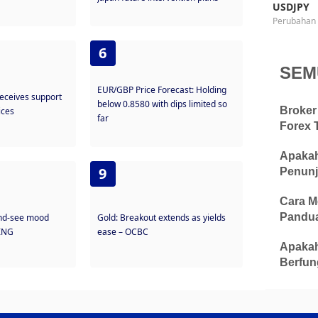
USDJPY
Perubahan 
6
SEM
EUR/GBP Price Forecast: Holding
receives support
below 0.8580 with dips limited so
Broker
ices
far
Forex 
Apakah
9
Penunj
Cara M
Pandua
and-see mood
Gold: Breakout extends as yields
 ING
ease – OCBC
Apakah
Berfun