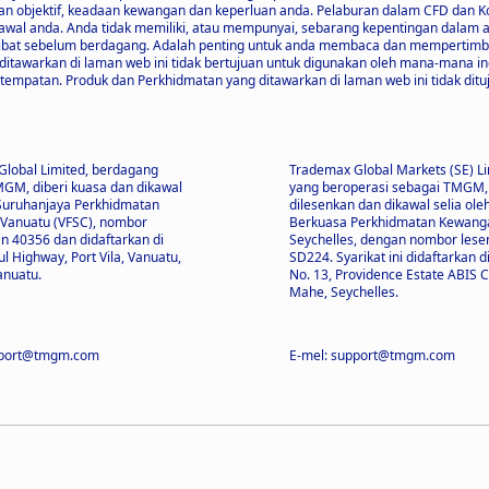
bjektif, keadaan kewangan dan keperluan anda. Pelaburan dalam CFD dan Kontr
awal anda. Anda tidak memiliki, atau mempunyai, sebarang kepentingan dalam
rlibat sebelum berdagang. Adalah penting untuk anda membaca dan mempert
g ditawarkan di laman web ini tidak bertujuan untuk digunakan oleh mana-mana
mpatan. Produk dan Perkhidmatan yang ditawarkan di laman web ini tidak dituj
lobal Limited, berdagang
Trademax Global Markets (SE) Li
GM, diberi kuasa dan dikawal
yang beroperasi sebagai TMGM,
 Suruhanjaya Perkhidmatan
dilesenkan dan dikawal selia ole
Vanuatu (VFSC), nombor
Berkuasa Perkhidmatan Kewanga
n 40356 dan didaftarkan di
Seychelles, dengan nombor lese
l Highway, Port Vila, Vanuatu,
SD224. Syarikat ini didaftarkan d
anuatu.
No. 13, Providence Estate ABIS C
Mahe, Seychelles.
pport@tmgm.com
E-mel: support@tmgm.com