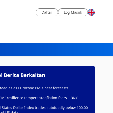
Daftar
Log Masuk
el Berita Berkaitan
teadies as Eurozone PMIs beat forecasts
PMI resilience tempers stagflation fears – BNY
 States Dollar Index trades subduedly below 100.00
 of US data