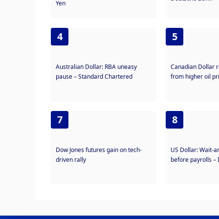
Yen
4
5
Australian Dollar: RBA uneasy
Canadian Dollar 
pause – Standard Chartered
from higher oil pr
7
8
Dow Jones futures gain on tech-
US Dollar: Wait-
driven rally
before payrolls –