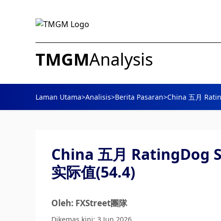
TMGM
Analysis
Laman Utama
>
Analisis
>
Berita Pasaran
>
China 五月 Rat
China 五月 RatingDog
实际值(54.4)
Oleh: FXStreet團隊
Dikemas kini: 3 Jun 2026