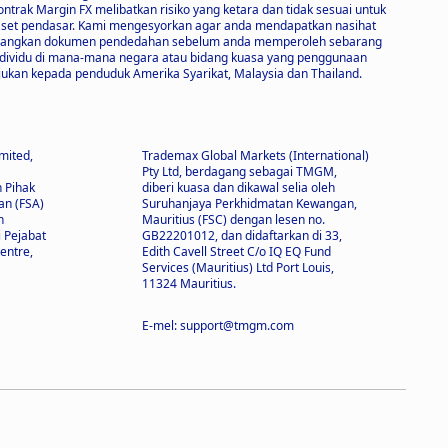
ak Margin FX melibatkan risiko yang ketara dan tidak sesuai untuk
 aset pendasar. Kami mengesyorkan agar anda mendapatkan nasihat
imbangkan dokumen pendedahan sebelum anda memperoleh sebarang
 individu di mana-mana negara atau bidang kuasa yang penggunaan
ukan kepada penduduk Amerika Syarikat, Malaysia dan Thailand.
mited,
Trademax Global Markets (International)
Pty Ltd, berdagang sebagai TMGM,
h Pihak
diberi kuasa dan dikawal selia oleh
n (FSA)
Suruhanjaya Perkhidmatan Kewangan,
n
Mauritius (FSC) dengan lesen no.
i Pejabat
GB22201012, dan didaftarkan di 33,
entre,
Edith Cavell Street C/o IQ EQ Fund
Services (Mauritius) Ltd Port Louis,
11324 Mauritius.
E-mel: support@tmgm.com