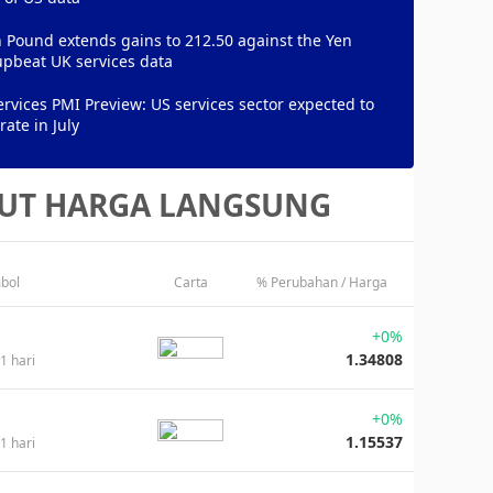
h Pound extends gains to 212.50 against the Yen
upbeat UK services data
rvices PMI Preview: US services sector expected to
rate in July
UT HARGA LANGSUNG
bol
Carta
% Perubahan / Harga
+0%
1.34808
1 hari
+0%
1.15537
1 hari