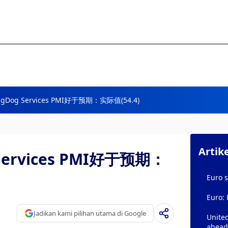
ingDog Services PMI好于预期：实际值(54.4)
Artik
 Services PMI好于预期：
Euro s
Euro: 
Jadikan kami pilihan utama di Google
United
ahead