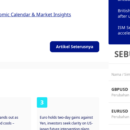
Britis
omic Calendar & Market Insights
after 
ISM Se
accele
Artikel Seterusnya
SEB
Nama / Sim
GBPUSD
Perubahan 
3
EURUSD
Perubahan 
tands out as
Euro holds two-day gains against
d cools –
Yen, investors seek clarity on US-
Japan future intervention plans