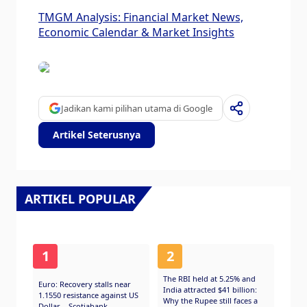
TMGM Analysis: Financial Market News,
Economic Calendar & Market Insights
Jadikan kami pilihan utama di Google
Artikel Seterusnya
ARTIKEL POPULAR
1
2
The RBI held at 5.25% and
Euro: Recovery stalls near
India attracted $41 billion:
1.1550 resistance against US
Why the Rupee still faces a
Dollar – Scotiabank