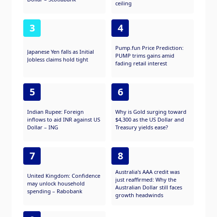
ceiling
3
4
Pump.fun Price Prediction:
Japanese Yen falls as Initial
PUMP trims gains amid
Jobless claims hold tight
fading retail interest
5
6
Indian Rupee: Foreign
Why is Gold surging toward
inflows to aid INR against US
$4,300 as the US Dollar and
Dollar – ING
Treasury yields ease?
7
8
Australia's AAA credit was
United Kingdom: Confidence
just reaffirmed: Why the
may unlock household
Australian Dollar still faces
spending – Rabobank
growth headwinds