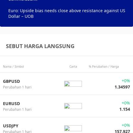
Euro: Upside bias needs close above resistance against US
Dollar – UOB
SEBUT HARGA LANGSUNG
Nama / Simbol
Carta
% Perubahan / Harga
+0%
GBPUSD
1.34597
Perubahan 1 hari
+0%
EURUSD
1.154
Perubahan 1 hari
+0%
USDJPY
157.927
Perubahan 1 hari