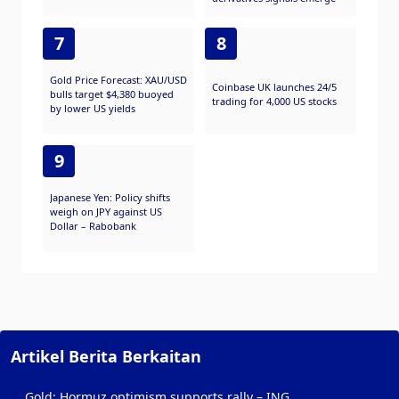
7
8
Gold Price Forecast: XAU/USD
Coinbase UK launches 24/5
bulls target $4,380 buoyed
trading for 4,000 US stocks
by lower US yields
9
Japanese Yen: Policy shifts
weigh on JPY against US
Dollar – Rabobank
Artikel Berita Berkaitan
Gold: Hormuz optimism supports rally – ING