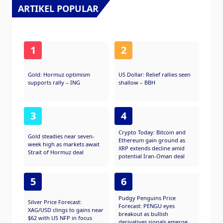
ARTIKEL POPULAR
1
2
Gold: Hormuz optimism
US Dollar: Relief rallies seen
supports rally – ING
shallow – BBH
3
4
Crypto Today: Bitcoin and
Gold steadies near seven-
Ethereum gain ground as
week high as markets await
XRP extends decline amid
Strait of Hormuz deal
potential Iran-Oman deal
5
6
Pudgy Penguins Price
Silver Price Forecast:
Forecast: PENGU eyes
XAG/USD clings to gains near
breakout as bullish
$62 with US NFP in focus
derivatives signals emerge