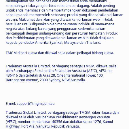
mendapatkan nasihat bebas dan memastikan anda memahami
sepenuhnya risiko yang terlibat sebelum berdagang. Adalah penting
untuk anda membaca dan mempertimbangkan dokumen pendedahan
sebelum anda memperoleh sebarang produk yang disenaraikan di laman
web ini. Maklumat dan iklan yang ditawarkan di laman web ini tidak
bertujuan untuk digunakan oleh mana-mana individu di mana-mana
negara atau bidang kuasa yang penggunaan sedemikian akan
bercanggah dengan undang-undang dan peraturan tempatan. Produk
dan Perkhidmatan yang ditawarkan di laman web ini tidak ditujukan
kepada penduduk Amerika Syarikat, Malaysia dan Thailand.
TMGM diberi kuasa dan dikawal selia dalam pelbagai bidang kuasa.
Trademax Australia Limited, berdagang sebagai TMGM, dikawal selia
oleh Suruhanjaya Sekuriti dan Pelaburan Australia (ASIC), AFSL no.
436416 dan terletak di Aras 28, One International Tower, 100
Barangaroo Avenue, 2000 Sydney, NSW Australia.
E-mel: support@tmgm.com.au
Trademax Global Limited, berdagang sebagai TMGM, diberi kuasa dan
dikawal selia oleh Suruhanjaya Perkhidmatan Kewangan Vanuatu
(VFSC), nombor pendaftaran 40356 dan didaftarkan di 1276, Kumul
Highway, Port Vila, Vanuatu, Republik Vanuatu.