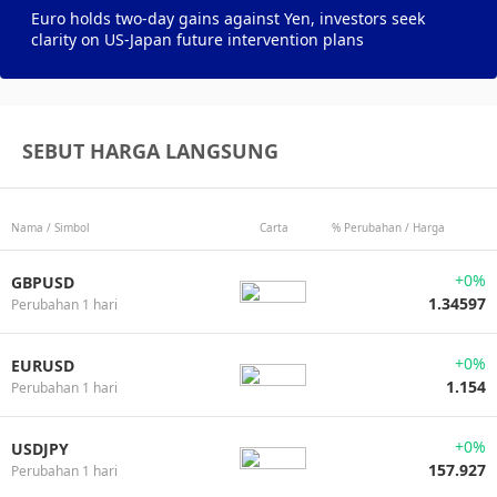
Euro holds two-day gains against Yen, investors seek
clarity on US-Japan future intervention plans
SEBUT HARGA LANGSUNG
Nama / Simbol
Carta
% Perubahan / Harga
+0%
GBPUSD
1.34597
Perubahan 1 hari
+0%
EURUSD
1.154
Perubahan 1 hari
+0%
USDJPY
157.927
Perubahan 1 hari