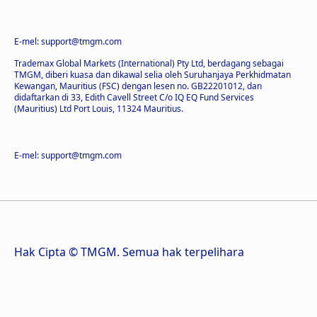
E-mel: support@tmgm.com
Trademax Global Markets (International) Pty Ltd, berdagang sebagai
TMGM, diberi kuasa dan dikawal selia oleh Suruhanjaya Perkhidmatan
Kewangan, Mauritius (FSC) dengan lesen no. GB22201012, dan
didaftarkan di 33, Edith Cavell Street C/o IQ EQ Fund Services
(Mauritius) Ltd Port Louis, 11324 Mauritius.
E-mel: support@tmgm.com
Hak Cipta © TMGM. Semua hak terpelihara