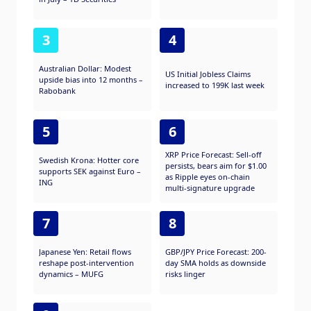
3
4
Australian Dollar: Modest
US Initial Jobless Claims
upside bias into 12 months –
increased to 199K last week
Rabobank
5
6
XRP Price Forecast: Sell-off
Swedish Krona: Hotter core
persists, bears aim for $1.00
supports SEK against Euro –
as Ripple eyes on-chain
ING
multi-signature upgrade
7
8
Japanese Yen: Retail flows
GBP/JPY Price Forecast: 200-
reshape post-intervention
day SMA holds as downside
dynamics – MUFG
risks linger