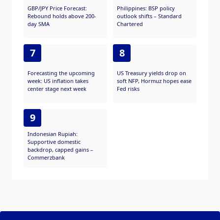
GBP/JPY Price Forecast:
Philippines: BSP policy
Rebound holds above 200-
outlook shifts – Standard
day SMA
Chartered
7
8
Forecasting the upcoming
US Treasury yields drop on
week: US inflation takes
soft NFP, Hormuz hopes ease
center stage next week
Fed risks
9
Indonesian Rupiah:
Supportive domestic
backdrop, capped gains –
Commerzbank