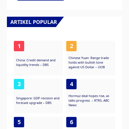
ARTIKEL POPULAR
1
2
Chinese Yuan: Range trade
China: Credit demand and
holds with bullish tone
liquidity trends – DBS
against US Dollar – UOB
3
4
Hormuz deal hopes rise, as
Singapore: GDP revision and
talks progress – RTRS, ABC
forecast upgrade – DBS
News
5
6