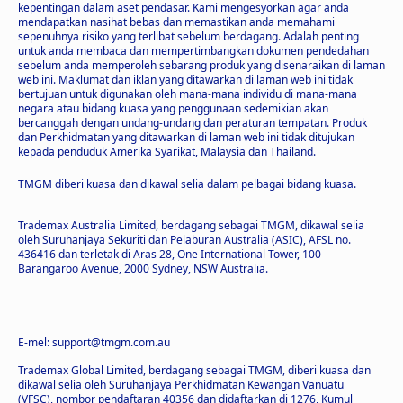
kepentingan dalam aset pendasar. Kami mengesyorkan agar anda
mendapatkan nasihat bebas dan memastikan anda memahami
sepenuhnya risiko yang terlibat sebelum berdagang. Adalah penting
untuk anda membaca dan mempertimbangkan dokumen pendedahan
sebelum anda memperoleh sebarang produk yang disenaraikan di laman
web ini. Maklumat dan iklan yang ditawarkan di laman web ini tidak
bertujuan untuk digunakan oleh mana-mana individu di mana-mana
negara atau bidang kuasa yang penggunaan sedemikian akan
bercanggah dengan undang-undang dan peraturan tempatan. Produk
dan Perkhidmatan yang ditawarkan di laman web ini tidak ditujukan
kepada penduduk Amerika Syarikat, Malaysia dan Thailand.
TMGM diberi kuasa dan dikawal selia dalam pelbagai bidang kuasa.
Trademax Australia Limited, berdagang sebagai TMGM, dikawal selia
oleh Suruhanjaya Sekuriti dan Pelaburan Australia (ASIC), AFSL no.
436416 dan terletak di Aras 28, One International Tower, 100
Barangaroo Avenue, 2000 Sydney, NSW Australia.
E-mel: support@tmgm.com.au
Trademax Global Limited, berdagang sebagai TMGM, diberi kuasa dan
dikawal selia oleh Suruhanjaya Perkhidmatan Kewangan Vanuatu
(VFSC), nombor pendaftaran 40356 dan didaftarkan di 1276, Kumul