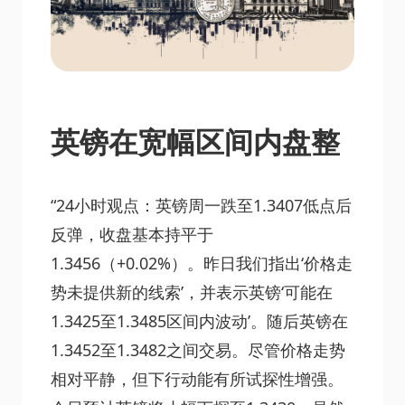
英镑在宽幅区间内盘整
“24小时观点：英镑周一跌至1.3407低点后
反弹，收盘基本持平于
1.3456（+0.02%）。昨日我们指出‘价格走
势未提供新的线索’，并表示英镑‘可能在
1.3425至1.3485区间内波动’。随后英镑在
1.3452至1.3482之间交易。尽管价格走势
相对平静，但下行动能有所试探性增强。