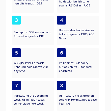
holds with bullish tone
liquidity trends – DBS
against US Dollar – UOB
3
4
Hormuz deal hopes rise, as
Singapore: GDP revision and
talks progress – RTRS, ABC
forecast upgrade – DBS
News
5
6
GBP/JPY Price Forecast:
Philippines: BSP policy
Rebound holds above 200-
outlook shifts – Standard
day SMA
Chartered
7
8
Forecasting the upcoming
US Treasury yields drop on
week: US inflation takes
soft NFP, Hormuz hopes ease
center stage next week
Fed risks