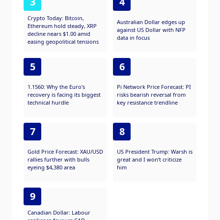
3
4
Crypto Today: Bitcoin,
Australian Dollar edges up
Ethereum hold steady, XRP
against US Dollar with NFP
decline nears $1.00 amid
data in focus
easing geopolitical tensions
5
6
1.1560: Why the Euro's
Pi Network Price Forecast: PI
recovery is facing its biggest
risks bearish reversal from
technical hurdle
key resistance trendline
7
8
Gold Price Forecast: XAU/USD
US President Trump: Warsh is
rallies further with bulls
great and I won’t criticize
eyeing $4,380 area
him
9
Canadian Dollar: Labour