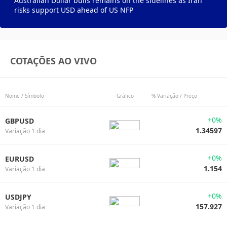
Australian Dollar bulls remains on the sidelines as Iran
risks support USD ahead of US NFP
COTAÇÕES AO VIVO
Nome / Símbolo
Gráfico
% Variação / Preço
+0%
GBPUSD
1.34597
Variação 1 dia
+0%
EURUSD
1.154
Variação 1 dia
+0%
USDJPY
157.927
Variação 1 dia