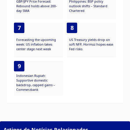
GBP/JPY Price Forecast:
Philippines: BSP policy
Rebound holds above 200-
outlook shifts – Standard
day SMA
Chartered
7
8
Forecasting the upcoming
US Treasury yields drop on
week: US inflation takes
soft NFP, Hormuz hopes ease
center stage next week
Fed risks
9
Indonesian Rupiah:
Supportive domestic
backdrop, capped gains –
Commerzbank
Artigos de Notícias Relacionados