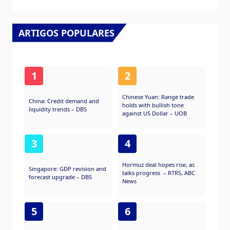
ARTIGOS POPULARES
1
2
Chinese Yuan: Range trade
China: Credit demand and
holds with bullish tone
liquidity trends – DBS
against US Dollar – UOB
3
4
Hormuz deal hopes rise, as
Singapore: GDP revision and
talks progress – RTRS, ABC
forecast upgrade – DBS
News
5
6