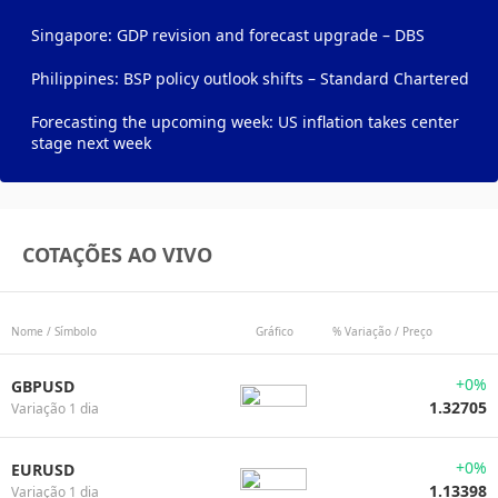
Singapore: GDP revision and forecast upgrade – DBS
Philippines: BSP policy outlook shifts – Standard Chartered
Forecasting the upcoming week: US inflation takes center
stage next week
COTAÇÕES AO VIVO
Nome / Símbolo
Gráfico
% Variação / Preço
+0%
GBPUSD
1.32705
Variação 1 dia
+0%
EURUSD
1.13398
Variação 1 dia