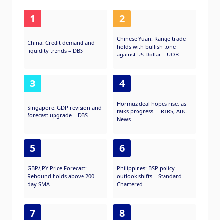
1
2
Chinese Yuan: Range trade
China: Credit demand and
holds with bullish tone
liquidity trends – DBS
against US Dollar – UOB
3
4
Hormuz deal hopes rise, as
Singapore: GDP revision and
talks progress – RTRS, ABC
forecast upgrade – DBS
News
5
6
GBP/JPY Price Forecast:
Philippines: BSP policy
Rebound holds above 200-
outlook shifts – Standard
day SMA
Chartered
7
8