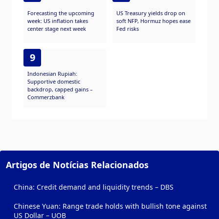
Forecasting the upcoming
US Treasury yields drop on
week: US inflation takes
soft NFP, Hormuz hopes ease
center stage next week
Fed risks
9
Indonesian Rupiah:
Supportive domestic
backdrop, capped gains –
Commerzbank
Artigos de Notícias Relacionados
China: Credit demand and liquidity trends – DBS
Chinese Yuan: Range trade holds with bullish tone against
US Dollar – UOB