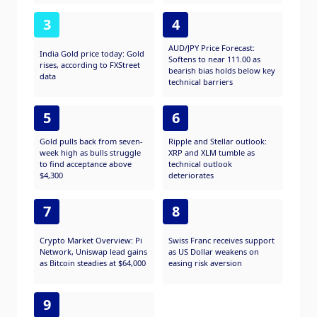
3
4
AUD/JPY Price Forecast:
India Gold price today: Gold
Softens to near 111.00 as
rises, according to FXStreet
bearish bias holds below key
data
technical barriers
5
6
Gold pulls back from seven-
Ripple and Stellar outlook:
week high as bulls struggle
XRP and XLM tumble as
to find acceptance above
technical outlook
$4,300
deteriorates
7
8
Crypto Market Overview: Pi
Swiss Franc receives support
Network, Uniswap lead gains
as US Dollar weakens on
as Bitcoin steadies at $64,000
easing risk aversion
9