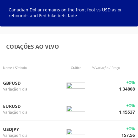
Canadian Dollar remains on the front foot vs USD as oil
rebounds and Fed hike bets fade
COTAÇÕES AO VIVO
Nome / Símbolo
Gráfico
% Variação / Preço
+0%
GBPUSD
1.34808
Variação 1 dia
+0%
EURUSD
1.15537
Variação 1 dia
+0%
USDJPY
157.56
Variação 1 dia