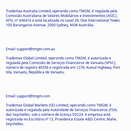
Trademax Australia Limited, operando como TMGM, é regulada pela
Comissão Australiana de Valores Mobiliários e Investimentos (ASIC),
AFSL nº 436416 e está localizada no Level 28, One International Tower,
100 Barangaroo Avenue, 2000 Sydney, NSW Austrália.
Email: support@tmgm.com.au
Trademax Global Limited, operando como TMGM, é autorizada e
regulada pela Comissão de Serviços Financeiros de Vanuatu (VFSC),
número de registro 40356 e registrada em 1276, Kumul Highway, Port
Vila, Vanuatu, República de Vanuatu.
Email: support@tmgm.com
Trademax Global Markets (SE) Limited, operando como TMGM, é
autorizada e regulada pela Autoridade de Serviços Financeiros (FSA)
das Seychelles, sob o número de licença SD224. A empresa está
registrada no Escritório nº 13, Providence Estate ABIS Centre, Mahe,
Seychelles.