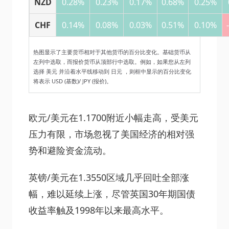
NZD
0.28%
0.23%
0.17%
0.68%
0.25%
CHF
0.14%
0.08%
0.03%
0.51%
0.10%
热图显示了主要货币相对于其他货币的百分比变化。基础货币从
左列中选取，而报价货币从顶部行中选取。例如，如果您从左列
选择 美元 并沿着水平线移动到 日元 ，则框中显示的百分比变化
将表示 USD (基数)/ JPY (报价)。
欧元/美元在1.1700附近小幅走高，受美元
压力有限，市场忽视了美国经济的相对强
势和避险资金流动。
英镑/美元在1.3550区域几乎回吐全部涨
幅，难以延续上涨，尽管英国30年期国债
收益率触及1998年以来最高水平。