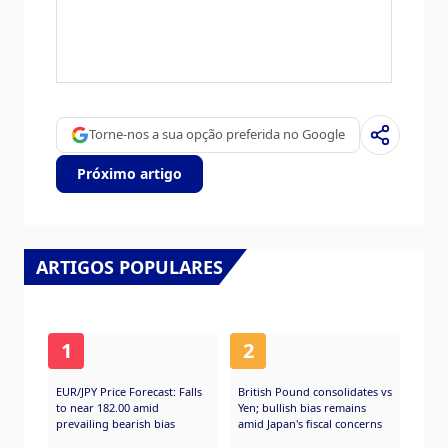
评估的数据被认为更可靠，因为它是一个政府
机构。
欧佩克(石油输出国组织)是由12个石油生产国
组成的组织，每年举行两次会议，共同决定成
员国的生产配额。他们的决定经常影响WTI原
油价格。当欧佩克决定降低配额时，它可以收
紧供应，推高油价。当欧佩克增加产量时，它
Torne-nos a sua opção preferida no Google
会产生相反的效果。“OPEC+”指的是一个扩大
后的组织，新增了10个非OPEC成员国，其中
Próximo artigo
最引人注目的是俄罗斯。
ARTIGOS POPULARES
1
2
EUR/JPY Price Forecast: Falls
British Pound consolidates vs
to near 182.00 amid
Yen; bullish bias remains
prevailing bearish bias
amid Japan's fiscal concerns