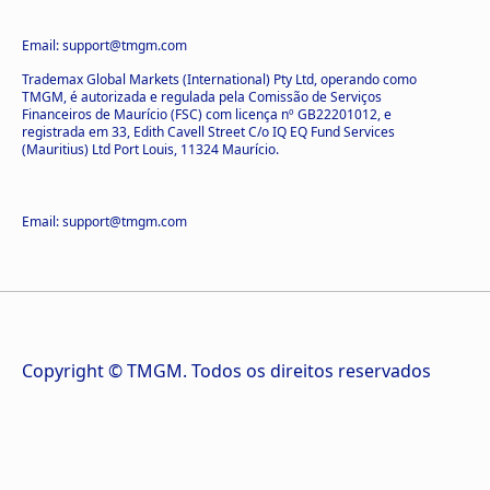
Email: support@tmgm.com
Trademax Global Markets (International) Pty Ltd, operando como
TMGM, é autorizada e regulada pela Comissão de Serviços
Financeiros de Maurício (FSC) com licença nº GB22201012, e
registrada em 33, Edith Cavell Street C/o IQ EQ Fund Services
(Mauritius) Ltd Port Louis, 11324 Maurício.
Email: support@tmgm.com
Copyright © TMGM. Todos os direitos reservados