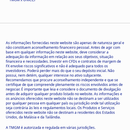
As informações fornecidas neste website são apenas de natureza geral e
não constituem aconselhamento financeiro pessoal. Antes de agir com
base em qualquer informação neste website, deve considerar a
adequação da informação em relação aos seus objetivos, situação
financeira e necessidades. Investir em CFDs e contratos de margem de
FX envolve riscos significativos e não é adequado para todos os
investidores. Poderá perder mais do que o seu depósito inicial. Não
possui, nem detém, qualquer interesse no ativo subjacente.
Recomendamos que procure aconselhamento independente e que se
certifique de que compreende plenamente os riscos envolvidos antes de
negociar. É importante que leia e considere o documento de divulgação
antes de adquirir qualquer produto listado no website. As informações e
os anúncios oferecidos neste website não se destinam a ser utilizados
por qualquer pessoa em qualquer país ou jurisdição onde tal utilização
seja contrária às leis e regulamentos locais. Os Produtos e Serviços
oferecidos neste website não se destinam a residentes dos Estados
Unidos, da Malásia e da Tailândia.
A TMGM é autorizada e regulada em várias jurisdições.