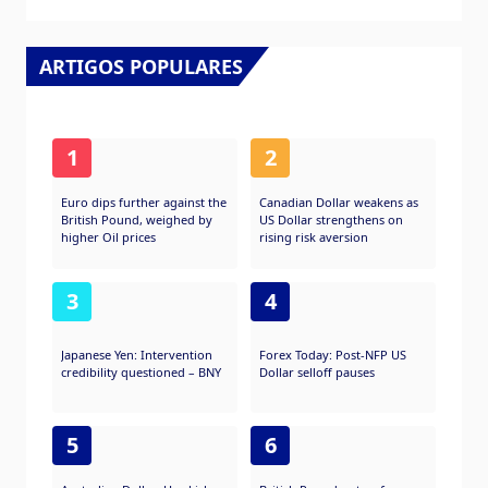
ARTIGOS POPULARES
1
2
Euro dips further against the
Canadian Dollar weakens as
British Pound, weighed by
US Dollar strengthens on
higher Oil prices
rising risk aversion
3
4
Japanese Yen: Intervention
Forex Today: Post-NFP US
credibility questioned – BNY
Dollar selloff pauses
5
6