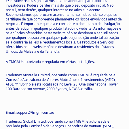
FX envolve riscos significativos e não é adequado para todos os
investidores. Poderá perder mais do que o seu depósito inicial. Não
possui, nem detém, qualquer interesse no ativo subjacente.
Recomendamos que procure aconselhamento independente e que se
certifique de que compreende plenamente os riscos envolvidos antes de
negociar. É importante que leia e considere o documento de divulgação
antes de adquirir qualquer produto listado no website. As informações e
os anúncios oferecidos neste website não se destinam a ser utilizados
por qualquer pessoa em qualquer país ou jurisdição onde tal utilização
seja contrária às leis e regulamentos locais. Os Produtos e Serviços
oferecidos neste website não se destinam a residentes dos Estados
Unidos, da Malásia e da Tailândia.
A TMGM é autorizada e regulada em várias jurisdições.
Trademax Australia Limited, operando como TMGM, é regulada pela
Comissão Australiana de Valores Mobiliários e Investimentos (ASIC),
AFSL nº 436416 e está localizada no Level 28, One International Tower,
100 Barangaroo Avenue, 2000 Sydney, NSW Austrália.
Email: support@tmgm.com.au
Trademax Global Limited, operando como TMGM, é autorizada e
regulada pela Comissão de Serviços Financeiros de Vanuatu (VFSC),