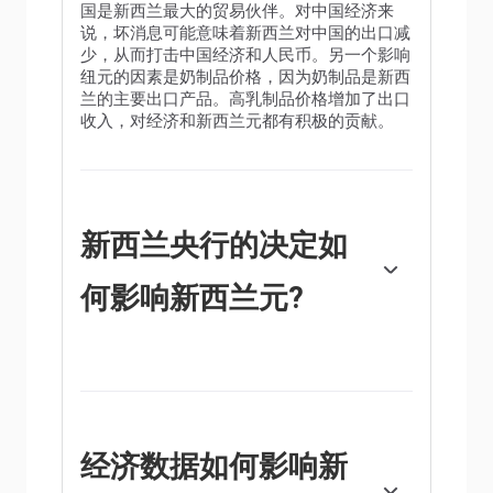
国是新西兰最大的贸易伙伴。对中国经济来
说，坏消息可能意味着新西兰对中国的出口减
少，从而打击中国经济和人民币。另一个影响
纽元的因素是奶制品价格，因为奶制品是新西
兰的主要出口产品。高乳制品价格增加了出口
收入，对经济和新西兰元都有积极的贡献。
新西兰央行的决定如
何影响新西兰元?
新西兰储备银行(RBNZ)的目标是在中期实现并
维持1%至3%的通货膨胀率，重点是将其保持
在2%的中点附近。为此，银行设定了一个适
当的利率水平。当通货膨胀过高时，新西兰央
行会提高利率来给经济降温，但此举也会提高
经济数据如何影响新
债券收益率，增加投资者对该国投资的吸引