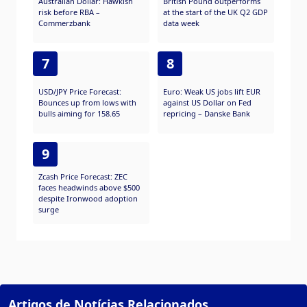
Australian Dollar: Hawkish
British Pound outperforms
risk before RBA –
at the start of the UK Q2 GDP
Commerzbank
data week
7
8
USD/JPY Price Forecast:
Euro: Weak US jobs lift EUR
Bounces up from lows with
against US Dollar on Fed
bulls aiming for 158.65
repricing – Danske Bank
9
Zcash Price Forecast: ZEC
faces headwinds above $500
despite Ironwood adoption
surge
Artigos de Notícias Relacionados