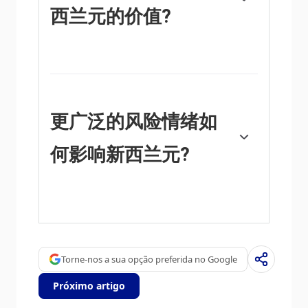
力，从而提振纽元。相反，低利率往往会削弱
西兰元的价值?
纽元。所谓的利率差异，即新西兰的利率与美
联储设定的利率相比如何，也可能在纽元/美
元货币对的走势中发挥关键作用。
新西兰发布的宏观经济数据是评估经济状况的
关键，并可能影响新西兰元(NZD)估值。基于
高经济增长、低失业率和高信心的强劲经济对
纽元有利。高增长的经济吸引外国投资，并可
能鼓励新西兰储备银行提高利率，如果这种经
更广泛的风险情绪如
济实力与高通胀一起出现。相反，如果经济数
据疲软，纽元可能会贬值。
何影响新西兰元?
新西兰元(NZD)倾向于在风险偏好时期走强，
或者当投资者认为更广泛的市场风险较低并对
经济增长持乐观态度时。这往往会给大宗商品
和新西兰元等所谓的“大宗商品货币”带来更有
利的前景。相反，在市场动荡或经济不确定
Torne-nos a sua opção preferida no Google
时，纽元往往会走弱，因为投资者倾向于出售
高风险资产，逃往更稳定的避风港。
Próximo artigo