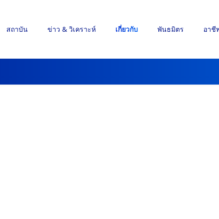
สถาบัน
ข่าว & วิเคราะห์
เกี่ยวกับ
พันธมิตร
อาชี
ีย