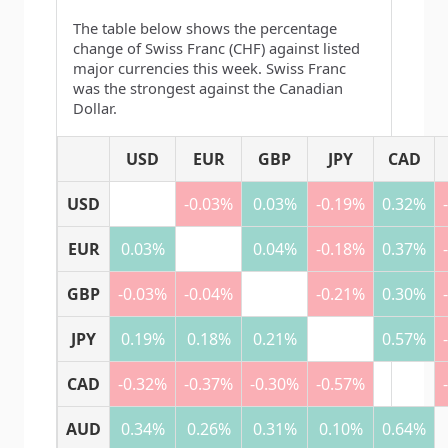
The table below shows the percentage
change of Swiss Franc (CHF) against listed
major currencies this week. Swiss Franc
was the strongest against the Canadian
Dollar.
USD
EUR
GBP
JPY
CAD
USD
-0.03%
0.03%
-0.19%
0.32%
EUR
0.03%
0.04%
-0.18%
0.37%
GBP
-0.03%
-0.04%
-0.21%
0.30%
JPY
0.19%
0.18%
0.21%
0.57%
CAD
-0.32%
-0.37%
-0.30%
-0.57%
AUD
0.34%
0.26%
0.31%
0.10%
0.64%