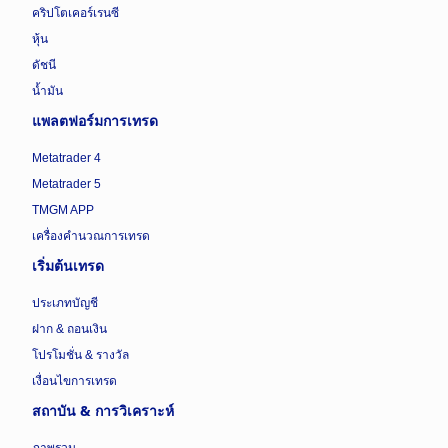
คริปโตเคอร์เรนซี
หุ้น
ดัชนี
น้ำมัน
แพลตฟอร์มการเทรด
Metatrader 4
Metatrader 5
TMGM APP
เครื่องคำนวณการเทรด
เริ่มต้นเทรด
ประเภทบัญชี
ฝาก & ถอนเงิน
โปรโมชั่น & รางวัล
เงื่อนไขการเทรด
สถาบัน & การวิเคราะห์
ภาพรวม