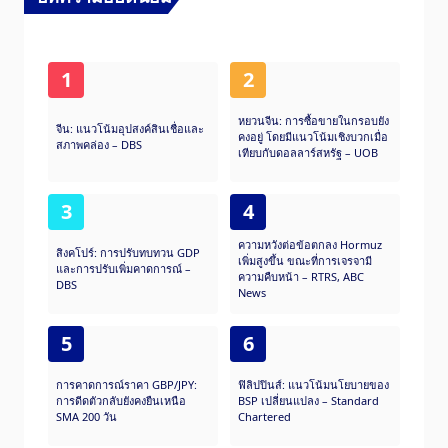
1
2
หยวนจีน: การซื้อขายในกรอบยัง
จีน: แนวโน้มอุปสงค์สินเชื่อและ
คงอยู่ โดยมีแนวโน้มเชิงบวกเมื่อ
สภาพคล่อง – DBS
เทียบกับดอลลาร์สหรัฐ – UOB
3
4
ความหวังต่อข้อตกลง Hormuz
สิงคโปร์: การปรับทบทวน GDP
เพิ่มสูงขึ้น ขณะที่การเจรจามี
และการปรับเพิ่มคาดการณ์ –
ความคืบหน้า – RTRS, ABC
DBS
News
5
6
การคาดการณ์ราคา GBP/JPY:
ฟิลิปปินส์: แนวโน้มนโยบายของ
การดีดตัวกลับยังคงยืนเหนือ
BSP เปลี่ยนแปลง – Standard
SMA 200 วัน
Chartered