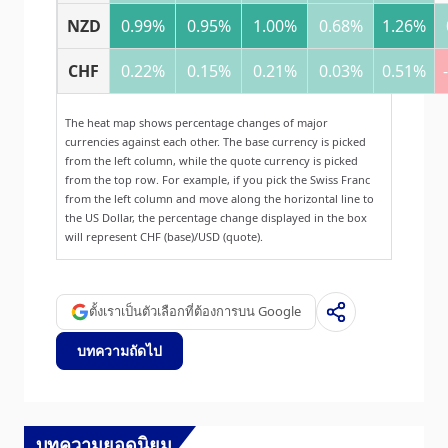
NZD
0.99%
0.95%
1.00%
0.68%
1.26%
CHF
0.22%
0.15%
0.21%
0.03%
0.51%
The heat map shows percentage changes of major
currencies against each other. The base currency is picked
from the left column, while the quote currency is picked
from the top row. For example, if you pick the Swiss Franc
from the left column and move along the horizontal line to
the US Dollar, the percentage change displayed in the box
will represent CHF (base)/USD (quote).
ตั้งเราเป็นตัวเลือกที่ต้องการบน Google
บทความถัดไป
บทความยอดนิยม