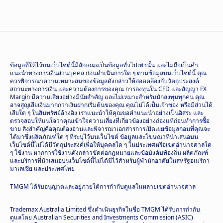
ข้อมูลที่ให้ไว้บนเว็บไซต์นี้มีลักษณะเป็นข้อมูลทั่วไปเท่านั้น และไม่ถือเป็นคำ
แนะนำทางการเงินส่วนบุคคล ก่อนดำเนินการใด ๆ ตามข้อมูลบนเว็บไซต์นี้ คุณ
ควรพิจารณาความเหมาะสมของข้อมูลดังกล่าวให้สอดคล้องกับวัตถุประสงค์
สถานะทางการเงิน และความต้องการของคุณ การลงทุนใน CFD และสัญญา FX
Margin มีความเสี่ยงอย่างมีนัยสำคัญ และไม่เหมาะสำหรับนักลงทุนทุกคน คุณ
อาจสูญเสียเงินมากกว่าเงินฝากเริ่มต้นของคุณ คุณไม่ได้เป็นเจ้าของ หรือมีส่วนได้
เสียใด ๆ ในสินทรัพย์อ้างอิง เราแนะนำให้คุณขอคำแนะนำอย่างเป็นอิสระ และ
ตรวจสอบให้แน่ใจว่าคุณเข้าใจความเสี่ยงที่เกี่ยวข้องอย่างถ่องแท้ก่อนทำการซื้อ
ขาย สิ่งสำคัญคือคุณต้องอ่านและพิจารณาเอกสารการเปิดเผยข้อมูลก่อนที่คุณจะ
ได้มาซึ่งผลิตภัณฑ์ใด ๆ ที่ระบุไว้บนเว็บไซต์ ข้อมูลและโฆษณาที่นำเสนอบน
เว็บไซต์นี้ไม่ได้มีวัตถุประสงค์เพื่อให้บุคคลใด ๆ ในประเทศหรือเขตอำนาจศาลใด
ๆ ใช้งาน หากการใช้งานดังกล่าวขัดต่อกฎหมายและข้อบังคับท้องถิ่น ผลิตภัณฑ์
และบริการที่นำเสนอบนเว็บไซต์นี้ไม่ได้มีไว้สำหรับผู้พำนักอาศัยในสหรัฐอเมริกา
มาเลเซีย และประเทศไทย
TMGM ได้รับอนุญาตและอยู่ภายใต้การกำกับดูแลในหลายเขตอำนาจศาล
Trademax Australia Limited ซึ่งดำเนินธุรกิจในชื่อ TMGM ได้รับการกำกับ
ดูแลโดย Australian Securities and Investments Commission (ASIC)