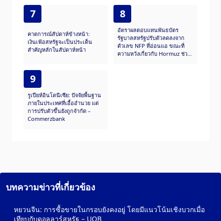
7
8
อัตราผลตอบแทนพันธบัตร
คาดการณ์สัปดาห์ข้างหน้า:
รัฐบาลสหรัฐปรับตัวลดลงจาก
เงินเฟ้อสหรัฐจะเป็นประเด็น
ตัวเลข NFP ที่อ่อนแอ ขณะที่
สำคัญหลักในสัปดาห์หน้า
ความหวังเกี่ยวกับ Hormuz ช่วย
บรรเทาความเสี่ยงต่อเฟด
9
รูเปียห์อินโดนีเซีย: ปัจจัยพื้นฐาน
ภายในประเทศที่เอื้ออำนวย แต่
การปรับตัวขึ้นยังถูกจำกัด –
Commerzbank
บทความข่าวที่เกี่ยวข้อง
หยวนจีน: การซื้อขายในกรอบยังคงอยู่ โดยมีแนวโน้มเชิงบวกเมื่อ
เทียบกับดอลลาร์สหรัฐ – UOB